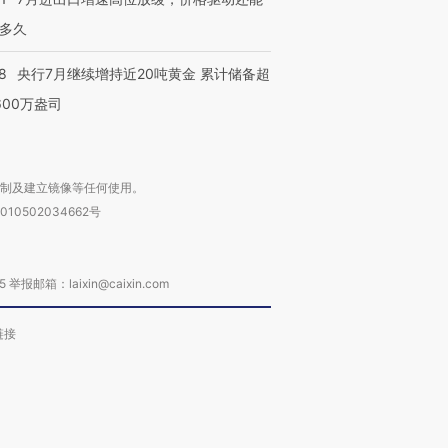
多久
8
央行7月继续增持近20吨黄金 累计储备超
600万盎司
复制及建立镜像等任何使用。
010502034662号
箱：laixin@caixin.com
链接