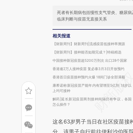
死者有长期病包括慢性支气管炎、糖尿病
临床判断与疫苗无直接关系
相关报道
【财新周刊】财新周刊|流感疫苗低接种率溯源
【财新周刊】接种能否如期完成？|特稿精选
中国接种新冠疫苗超5200万剂次 出口28个国家
香港逾2万人接种疫苗 复必泰3月3日开放预约
香港首日疫苗接种预约火爆 18间门诊全部满额
康希诺称新冠疫苗产能年内有望增至5亿剂 18岁以
上均可接种
解药|延长新冠疫苗两剂接种间隔仍有争议，各国
怎么操作？
这名63岁男子当日在社区疫苗接
分，该男子自行前往伊利沙伯医