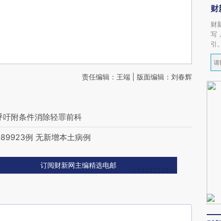
财
财
写
引
责任编辑：王端 | 版面编辑：刘春辉
呼吁附条件消除轻罪前科
9923例 无新增本土病例
订阅财新网主编精选电邮