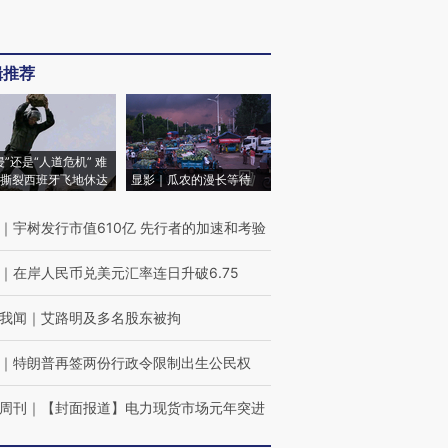
辑推荐
侵”还是“人道危机” 难
撕裂西班牙飞地休达
显影｜瓜农的漫长等待
｜
宇树发行市值610亿 先行者的加速和考验
｜
在岸人民币兑美元汇率连日升破6.75
我闻
｜
艾路明及多名股东被拘
｜
特朗普再签两份行政令限制出生公民权
周刊
｜
【封面报道】电力现货市场元年突进