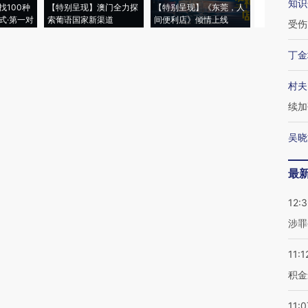
知识
找100种
【特别呈现】澳门全力探
【特别呈现】《东莞，人
会，让数智科
式·第一对
索葡语国家新渠道
间便利店》倾情上线
业
受伤
丁金
村夫
续加
吴晓
最
12:
涉罪
11:1
积金
11:0