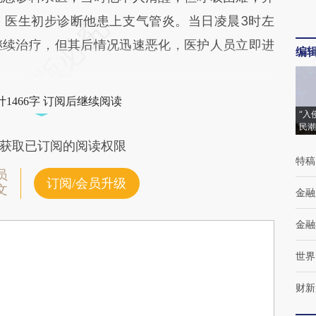
，医生初步诊断他患上支气管炎。当日凌晨3时左
继续治疗，但其后情况迅速恶化，医护人员立即进
编
。
1466字 订阅后继续阅读
“入
民潮
获取已订阅的阅读权限
特稿
员
订阅/会员升级
文
金融
金融
世界
财新