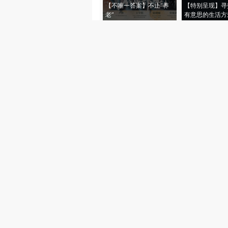
【不唯一答案】不止“养
【特别呈现】寻
老”
有意思的生活方