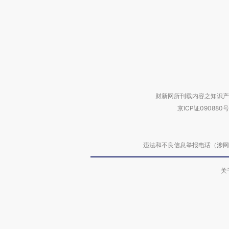
财新网所刊载内容之知识产
京ICP证090880号
违法和不良信息举报电话（涉网络暴力有
关