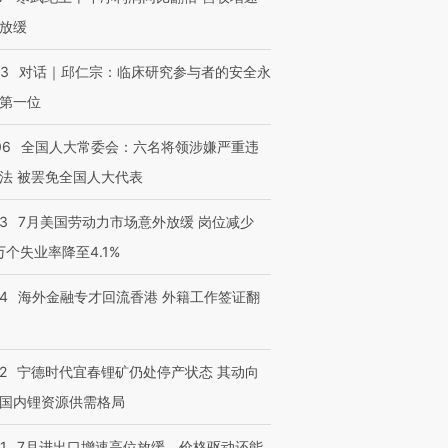
放缓
53
对话｜邱仁宗：临床研究参与者的安全永
第一位
06
全国人大常委会：六名将领涉嫌严重违
法 被罢免全国人大代表
43
7月美国劳动力市场意外放缓 岗位减少
3万个失业率降至4.1%
14
海外金融专才回流香港 外籍工作签证翻
2
宁德时代宜春锂矿仍处停产状态 其动向
国内锂资源供需格局
1
7月进出口增速高位放缓，价格驱动还能