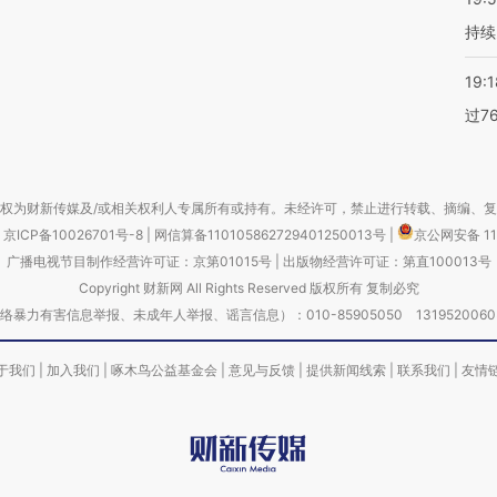
持续
19:1
过7
权为财新传媒及/或相关权利人专属所有或持有。未经许可，禁止进行转载、摘编、
京ICP备10026701号-8
|
网信算备110105862729401250013号
|
京公网安备 11
广播电视节目制作经营许可证：京第01015号
|
出版物经营许可证：第直100013号
Copyright 财新网 All Rights Reserved 版权所有 复制必究
害信息举报、未成年人举报、谣言信息）：010-85905050 13195200605 举报邮
于我们
|
加入我们
|
啄木鸟公益基金会
|
意见与反馈
|
提供新闻线索
|
联系我们
|
友情