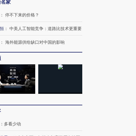
新名家
：
停不下来的价格？
恒
：
中美人工智能竞争：道路比技术更重要
：
海外能源供给缺口对中国的影响
频
跨国走私7万
视线｜被称为“蟑螂”的印
视线｜“入侵”还是“人道危
检体内含3种
度Z世代 用街头抗争将教
机”？难民潮撕裂西班牙
秘鲁纳斯
育部长拱下台
飞地休达
13人遇难
客
：
多看少动
进第四届链博
【商旅对话】华住集团