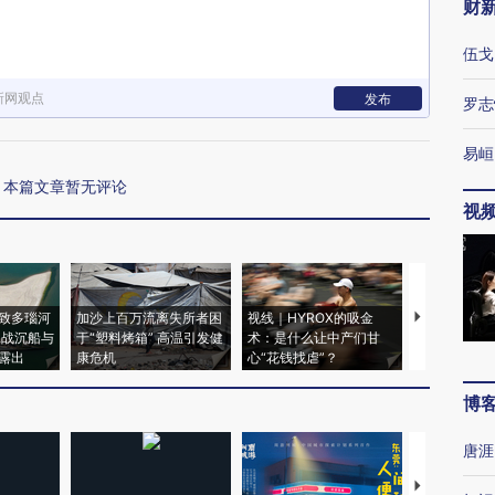
财
伍戈
新网观点
发布
罗志
易峘
本篇文章暂无评论
视
致多瑙河
加沙上百万流离失所者困
视线｜HYROX的吸金
马航飞行员
二战沉船与
于“塑料烤箱” 高温引发健
术：是什么让中产们甘
粒摇头丸 尿
露出
康危机
心“花钱找虐”？
毒品
博
唐涯
【推广】走