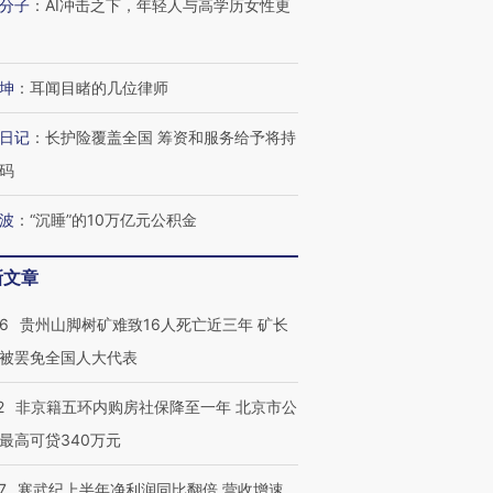
分子
：
AI冲击之下，年轻人与高学历女性更
技“链”接产
【特别呈现】寻找100种
CFO：不靠规模取胜，华
【特别呈
有意思的生活方式·第三对
住三大增长引擎是什么？
有意思的
坤
：
耳闻目睹的几位律师
日记
：
长护险覆盖全国 筹资和服务给予将持
码
波
：
“沉睡”的10万亿元公积金
新文章
36
贵州山脚树矿难致16人死亡近三年 矿长
被罢免全国人大代表
2
非京籍五环内购房社保降至一年 北京市公
最高可贷340万元
7
寒武纪上半年净利润同比翻倍 营收增速