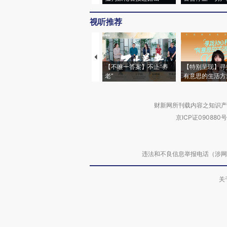
视听推荐
【不唯一答案】不止“养
【特别呈现】寻
老”
有意思的生活方
财新网所刊载内容之知识产
京ICP证090880号
违法和不良信息举报电话（涉网络暴力有
关