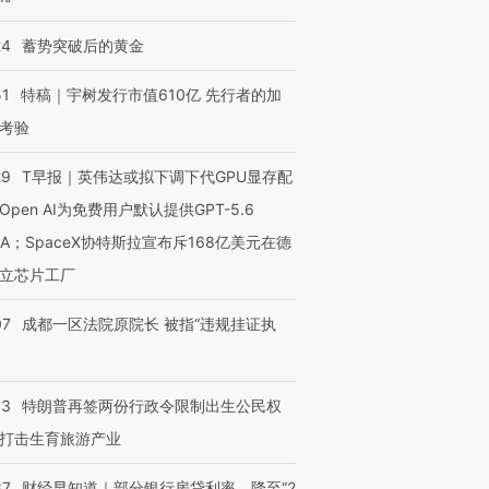
24
蓄势突破后的黄金
51
特稿｜宇树发行市值610亿 先行者的加
考验
29
T早报｜英伟达或拟下调下代GPU显存配
Open AI为免费用户默认提供GPT-5.6
NA；SpaceX协特斯拉宣布斥168亿美元在德
立芯片工厂
07
成都一区法院原院长 被指“违规挂证执
43
特朗普再签两份行政令限制出生公民权
打击生育旅游产业
OX的吸金
马航飞行员跨国走私7万
视线｜被称为“蟑螂”的印
让中产们甘
粒摇头丸 尿检体内含3种
度Z世代 用街头抗争将教
秘鲁纳斯
”？
毒品
育部长拱下台
13人遇难
37
财经早知道｜部分银行房贷利率，降至“2