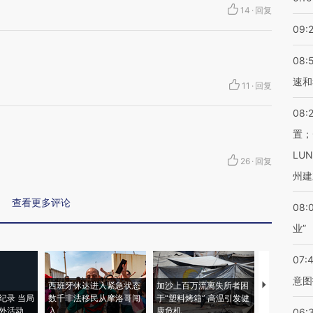
14
·
回复
09:
08:
速和
11
·
回复
08:
置；
LU
26
·
回复
州建
查看更多评论
08:
业”
07:
意图
西班牙休达进入紧急状态
加沙上百万流离失所者困
视线｜HYR
纪录 当局
数千非法移民从摩洛哥闯
于“塑料烤箱” 高温引发健
术：是什么
外活动
入
康危机
心“花钱找虐
06: