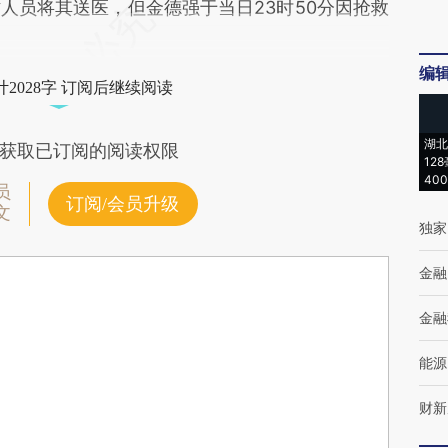
人员将其送医，但金德强于当日23时50分因抢救
编
2028字 订阅后继续阅读
湖北
获取已订阅的阅读权限
12
40
员
订阅/会员升级
文
独家
金融
金融
能源
财新