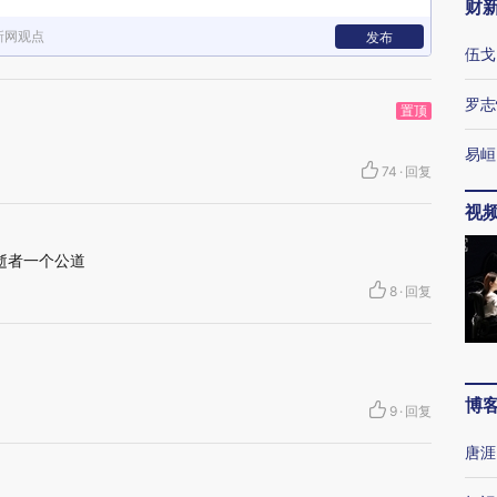
财
新网观点
发布
伍戈
罗志
置顶
易峘
74
·
回复
视
逝者一个公道
8
·
回复
博
9
·
回复
唐涯