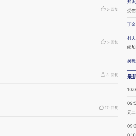
知识
5
·
回复
受伤
丁金
村夫
5
·
回复
续加
吴晓
3
·
回复
最
10:
09:
17
·
回复
元二
09:
0.1