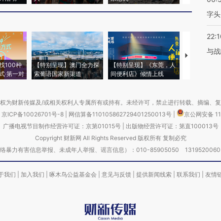
字头
22:1
与战
【推广】走
找100种
【特别呈现】澳门全力探
【特别呈现】《东莞，人
会，让数智科
式·第一对
索葡语国家新渠道
间便利店》倾情上线
业
权为财新传媒及/或相关权利人专属所有或持有。未经许可，禁止进行转载、摘编、
京ICP备10026701号-8
|
网信算备110105862729401250013号
|
京公网安备 11
广播电视节目制作经营许可证：京第01015号
|
出版物经营许可证：第直100013号
Copyright 财新网 All Rights Reserved 版权所有 复制必究
害信息举报、未成年人举报、谣言信息）：010-85905050 13195200605 举报邮
于我们
|
加入我们
|
啄木鸟公益基金会
|
意见与反馈
|
提供新闻线索
|
联系我们
|
友情