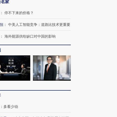
新名家
：
停不下来的价格？
恒
：
中美人工智能竞争：道路比技术更重要
：
海外能源供给缺口对中国的影响
频
客
：
多看少动