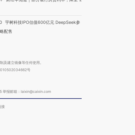
0
宇树科技IPO估值600亿元 DeepSeek参
略配售
进第四届链博
【商旅对话】华住集团
技“链”接产
【特别呈现】寻找100种
CFO：不靠规模取胜，华
【特别呈
有意思的生活方式·第三对
住三大增长引擎是什么？
有意思的
复制及建立镜像等任何使用。
010502034662号
箱：laixin@caixin.com
链接