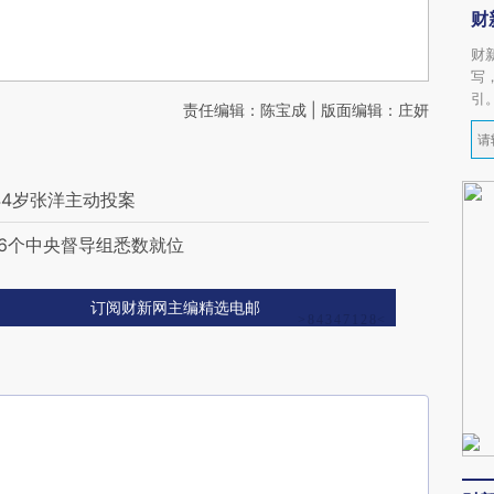
财
财
写
引
责任编辑：陈宝成 | 版面编辑：庄妍
44岁张洋主动投案
16个中央督导组悉数就位
订阅财新网主编精选电邮