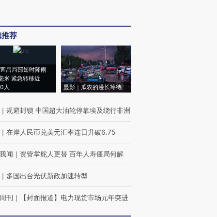
辑推荐
宜昌局部短时降雨
8毫米 紧急转移近
00人
显影｜瓜农的漫长等待
｜
规避封锁 中国超大油轮停靠埃及绕行非洲
｜
在岸人民币兑美元汇率连日升破6.75
我闻
｜
资管掌舵人更替 百年人寿僵局何解
｜
多国出台光伏新政加速转型
周刊
｜
【封面报道】电力现货市场元年突进