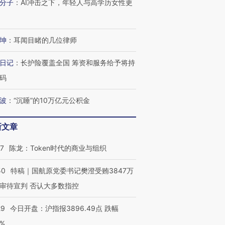
分子
：
AI冲击之下，年轻人与高学历女性更
坤
：
耳闻目睹的几位律师
日记
：
长护险覆盖全国 筹资和服务给予将持
码
波
：
“沉睡”的10万亿元公积金
新文章
07
陈龙：Token时代的商业与组织
50
特稿｜国航原党委书记樊澄受贿3847万
审待宣判 否认大多数指控
29
今日开盘：沪指报3896.49点 跌幅
0%