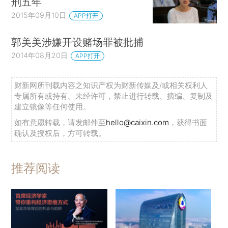
刑五年
2015年09月10日
APP打开
郭美美涉嫌开设赌场罪被批捕
2014年08月20日
APP打开
财新网所刊载内容之知识产权为财新传媒及/或相关权利人
专属所有或持有。未经许可，禁止进行转载、摘编、复制及
建立镜像等任何使用。
如有意愿转载，请发邮件至
hello@caixin.com
，获得书面
确认及授权后，方可转载。
推荐阅读