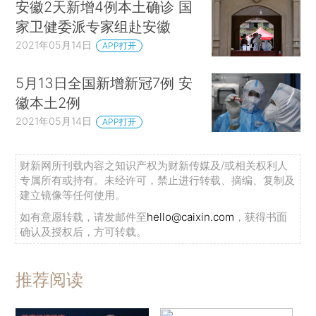
安徽2天新增4例本土确诊 国
家卫健委派专家组赴安徽
2021年05月14日
APP打开
5月13日全国新增新冠7例 安
徽本土2例
2021年05月14日
APP打开
财新网所刊载内容之知识产权为财新传媒及/或相关权利人
专属所有或持有。未经许可，禁止进行转载、摘编、复制及
建立镜像等任何使用。
如有意愿转载，请发邮件至
hello@caixin.com
，获得书面
确认及授权后，方可转载。
推荐阅读