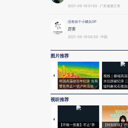
2021-05-19 01:05 · 广东省湛江市
没有你个小橘头OP
厉害
2021-05-19 00:33 · 中国
图片推荐
视线｜极端高温
韩国高温创百年纪录 当局
水位跌破纪录 
警告停止一切户外活动
猛犸象化石接连
视听推荐
【不唯一答案】不止“养
【特别呈现】寻