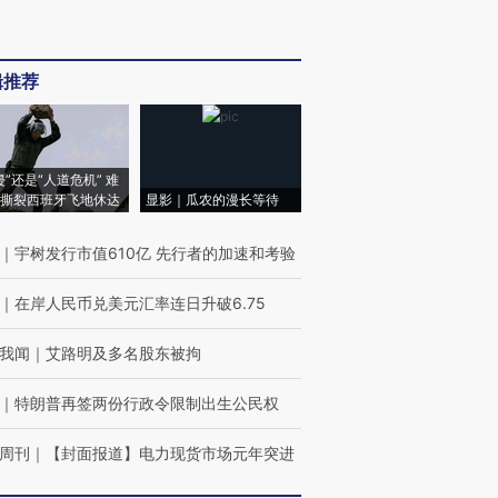
辑推荐
侵”还是“人道危机” 难
撕裂西班牙飞地休达
显影｜瓜农的漫长等待
｜
宇树发行市值610亿 先行者的加速和考验
｜
在岸人民币兑美元汇率连日升破6.75
我闻
｜
艾路明及多名股东被拘
｜
特朗普再签两份行政令限制出生公民权
周刊
｜
【封面报道】电力现货市场元年突进