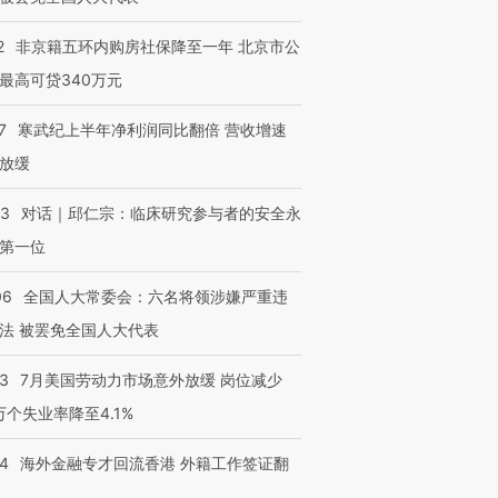
有意思的生活方式·第三对
住三大增长引擎是什么？
有意思的
2
非京籍五环内购房社保降至一年 北京市公
最高可贷340万元
7
寒武纪上半年净利润同比翻倍 营收增速
放缓
53
对话｜邱仁宗：临床研究参与者的安全永
第一位
06
全国人大常委会：六名将领涉嫌严重违
法 被罢免全国人大代表
43
7月美国劳动力市场意外放缓 岗位减少
3万个失业率降至4.1%
14
海外金融专才回流香港 外籍工作签证翻