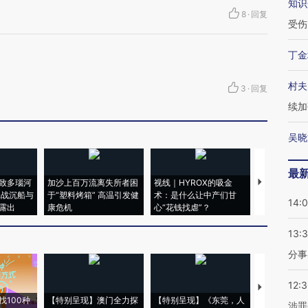
知识
8
·
回复
受伤
丁金
村夫
3
·
回复
续加
吴晓
最
致多瑙河
加沙上百万流离失所者困
视线｜HYROX的吸金
马航飞行员
二战沉船与
于“塑料烤箱” 高温引发健
术：是什么让中产们甘
粒摇头丸 尿
14:
露出
康危机
心“花钱找虐”？
毒品
13:
分事
12:
【推广】走
找100种
【特别呈现】澳门全力探
【特别呈现】《东莞，人
会，让数智科
涉罪