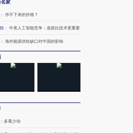
新名家
：
停不下来的价格？
恒
：
中美人工智能竞争：道路比技术更重要
：
海外能源供给缺口对中国的影响
频
客
：
多看少动