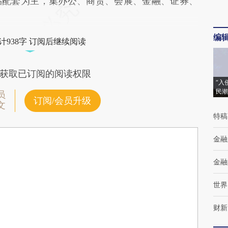
品配套为主，集办公、商贸、会展、金融、证券、
编
计938字 订阅后继续阅读
获取已订阅的阅读权限
“入
民潮
员
订阅/会员升级
文
特稿
金融
金融
世界
财新