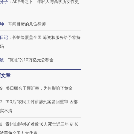
分子
：
AI冲击之下，年轻人与高学历女性更
坤
：
耳闻目睹的几位律师
日记
：
长护险覆盖全国 筹资和服务给予将持
码
波
：
“沉睡”的10万亿元公积金
新文章
跨国走私7万
视线｜被称为“蟑螂”的印
视线｜“入侵”还是“人道危
检体内含3种
度Z世代 用街头抗争将教
机”？难民潮撕裂西班牙
秘鲁纳斯
09
美日联合干预汇率，为何影响了黄金
育部长拱下台
飞地休达
13人遇难
32
“90后”农民工讨薪涉刑案发回重审 因部
实不清
36
贵州山脚树矿难致16人死亡近三年 矿长
进第四届链博
【商旅对话】华住集团
技“链”接产
【特别呈现】寻找100种
CFO：不靠规模取胜，华
【特别呈
被罢免全国人大代表