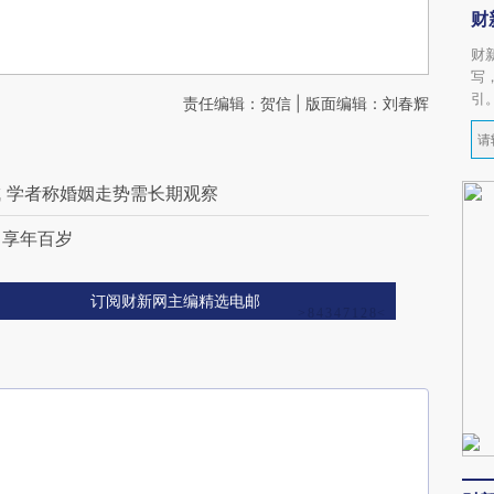
财
财
写
引
责任编辑：贺信 | 版面编辑：刘春辉
 学者称婚姻走势需长期观察
 享年百岁
订阅财新网主编精选电邮