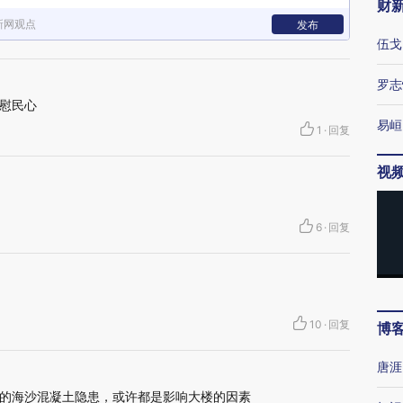
财
新网观点
发布
伍戈
罗志
慰民心
易峘
1
·
回复
视
6
·
回复
10
·
回复
博
唐涯
的海沙混凝土隐患，或许都是影响大楼的因素