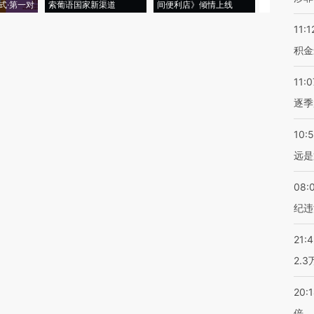
式·第一对
索葡语国家新渠道
间便利店》倾情上线
业
11:1
积金
11:0
逐季
10:
远是
08:
纪违
21:
2.
20:
倍