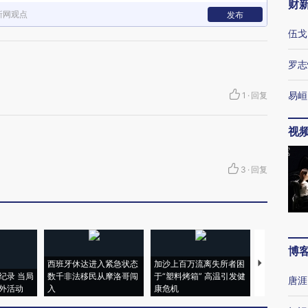
财
新网观点
发布
伍戈
罗志
易峘
1
·
回复
视
3
·
回复
博
西班牙休达进入紧急状态
加沙上百万流离失所者困
马航飞行员
纪录 当局
数千非法移民从摩洛哥闯
于“塑料烤箱” 高温引发健
粒摇头丸 尿
唐涯
外活动
入
康危机
毒品