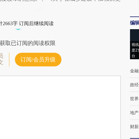
编
2663字 订阅后继续阅读
获取已订阅的阅读权限
视线
度Z
员
台
订阅/会员升级
文
金融
政经
世界
地产
财新