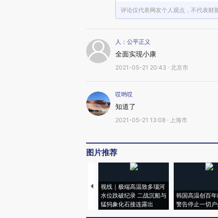
评论仅代表网友个人观点，不代表财
人：公平正义
全面实现小康
2021-05-21 20:43 · 北京市
哎哟哎
知道了
2021-05-21 13:08 · 上海市
图片推荐
视线｜极端高温致多瑙河
水位跌破纪录 二战沉船与
韩国高温创百年
猛犸象化石接连露出
警告停止一切户