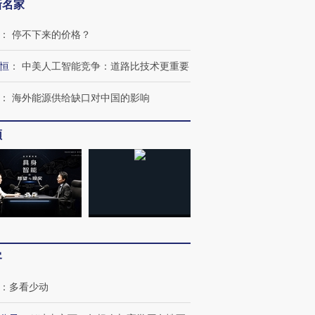
新名家
：
停不下来的价格？
恒
：
中美人工智能竞争：道路比技术更重要
：
海外能源供给缺口对中国的影响
频
客
跨国走私7万
视线｜HY
检体内含3种
泽连斯基密集出访美英 索
秘鲁纳斯卡观光飞机坠毁
术：是什
：
多看少动
要防空导弹“救急”
13人遇难
心“花钱找