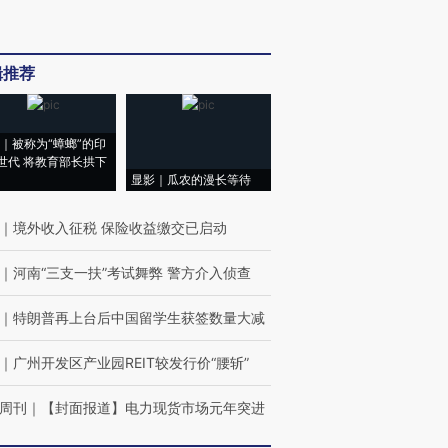
辑推荐
｜被称为“蟑螂”的印
世代 将教育部长拱下
显影｜瓜农的漫长等待
｜
境外收入征税 保险收益缴交已启动
｜
河南“三支一扶”考试舞弊 警方介入侦查
｜
特朗普再上台后中国留学生获签数量大减
｜
广州开发区产业园REIT较发行价“腰斩”
周刊
｜
【封面报道】电力现货市场元年突进