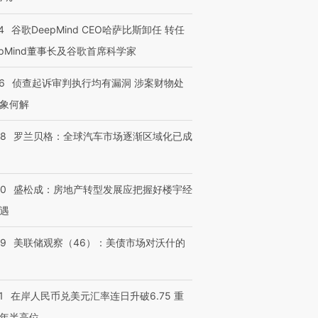
4
谷歌DeepMind CEO哈萨比斯卸任 转任
epMind董事长及谷歌首席科学家
6
侦查起诉审判执行均有漏洞 涉案财物处
象何解
58
罗兰贝格：全球汽车市场逐渐区域化已成
50
盛松成：房地产转型发展应把握好楼宇经
遇
39
美联储观察（46）：美债市场对沃什的
1
在岸人民币兑美元汇率连日升破6.75 重
年半高位