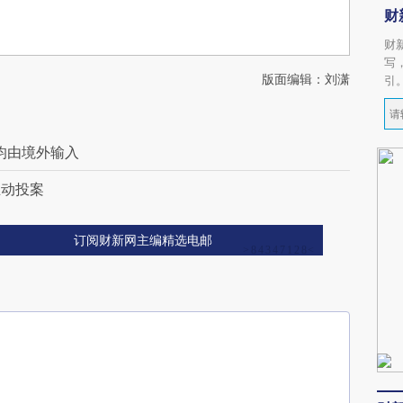
财
财
写
版面编辑：刘潇
引
 均由境外输入
主动投案
订阅财新网主编精选电邮