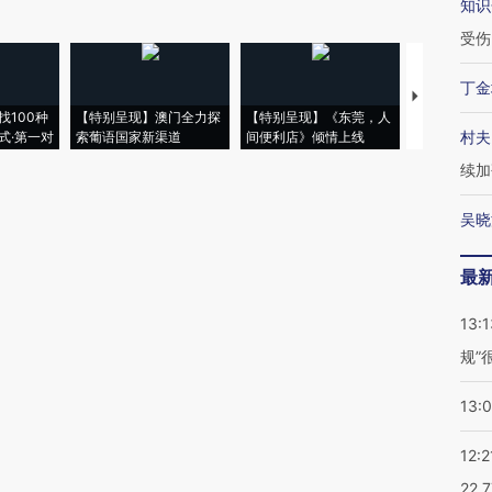
知识
受伤
丁金
【推广】走
找100种
【特别呈现】澳门全力探
【特别呈现】《东莞，人
会，让数智科
村夫
式·第一对
索葡语国家新渠道
间便利店》倾情上线
业
续加
吴晓
最
13:1
规”
13:
12:2
22.