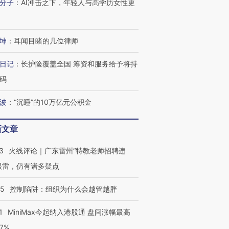
分子
：
AI冲击之下，年轻人与高学历女性更
坤
：
耳闻目睹的几位律师
进第四届链博
【商旅对话】华住集团
技“链”接产
【特别呈现】寻找100种
CFO：不靠规模取胜，华
【特别呈
日记
：
长护险覆盖全国 筹资和服务给予将持
有意思的生活方式·第三对
住三大增长引擎是什么？
有意思的
码
波
：
“沉睡”的10万亿元公积金
新文章
3
火线评论｜广东雷州“特教老师招聘违
很雷，仍有诸多疑点
05
控制陷阱：组织为什么会越管越胖
1
MiniMax今起纳入港股通 盘间涨幅最高
77%