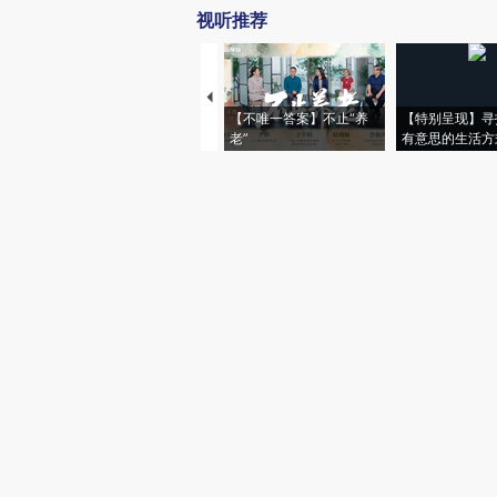
视听推荐
【不唯一答案】不止“养
【特别呈现】寻
老”
有意思的生活方