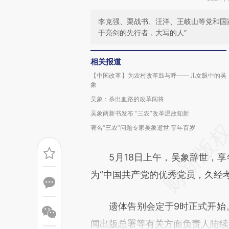
李克强、栗战书、汪洋、王岐山等党和国家
于亮剑的先行者，大写的人”
相关报道
【中国改革】为农村改革鼓与呼——儿女眼中的吴
象
吴象：杀出血路的改革闯将
吴象两新书发布 “三农”改革温故知新
著名“三农”问题专家吴象逝世 享年百岁
5月18日上午，吴象辞世，享年
为“中国共产党的优秀党员，久经
遗体告别会定于9时正式开始。
闻出版总署等有关方面负责人陆续