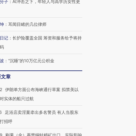
分子
：
AI冲击之下，年轻人与高学历女性更
坤
：
耳闻目睹的几位律师
日记
：
长护险覆盖全国 筹资和服务给予将持
码
波
：
“沉睡”的10万亿元公积金
新文章
2
伊朗单方面公布海峡通行草案 拟禁美以
对实体的船只过航
6
足浴店卖淫案牵出多名警员 有人当股东
打招呼
09
刚果（金）再禁铜钴精矿出口，实际影响