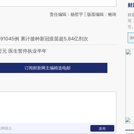
财
责任编辑：杨哲宇 | 版面编辑：鲍琦
财
写
引
045例 累计接种新冠疫苗超5.84亿剂次
万元 医生暂停执业半年
订阅财新网主编精选电邮
新网观点
发布