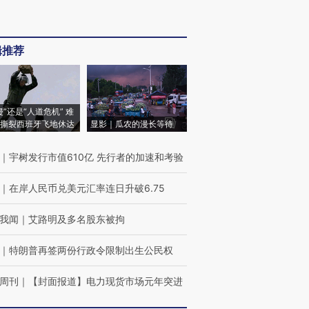
辑推荐
侵”还是“人道危机” 难
撕裂西班牙飞地休达
显影｜瓜农的漫长等待
｜
宇树发行市值610亿 先行者的加速和考验
｜
在岸人民币兑美元汇率连日升破6.75
我闻
｜
艾路明及多名股东被拘
｜
特朗普再签两份行政令限制出生公民权
周刊
｜
【封面报道】电力现货市场元年突进