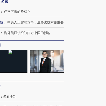
新名家
：
停不下来的价格？
恒
：
中美人工智能竞争：道路比技术更重要
：
海外能源供给缺口对中国的影响
频
“蟑螂”的印
湖北宜昌局部短时降雨
视线｜火箭残骸撞月球的
一周天下
街头抗争将教
128毫米 紧急转移近
背后：太空垃圾与
枪杀8人
台
4000人
SpaceX的万亿帝国
民涌入西
客
进第四届链博
【商旅对话】华住集团
技“链”接产
：
多看少动
【特别呈现】寻找100种
CFO：不靠规模取胜，华
【特别呈
有意思的生活方式·第三对
住三大增长引擎是什么？
有意思的