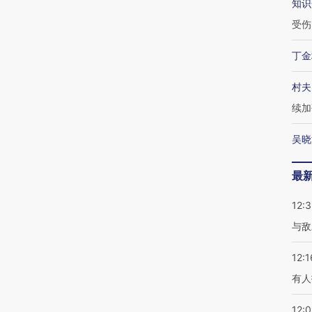
知识
受伤
丁金
村夫
续加
吴晓
最
12:3
与敌
12:1
有人
12: