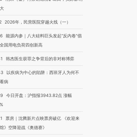
大
2
2026年，民营医院穿越火线（一）
06
能源内参｜八大硅料巨头发起“反内卷”倡
全国用电负荷四创新高
51
韩杰医生获罪之争背后的非对称博弈
43
以疾病为中心的陷阱：西班牙人为何不
看病
29
今日开盘：沪指报3943.82点 涨幅
0%
21
票房｜沈腾新片点映票房破亿 《欢迎来
馆》空降迎战《奥德赛》