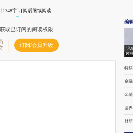
1348字 订阅后继续阅读
编
获取已订阅的阅读权限
员
订阅/会员升级
文
“入
民潮
特稿
金融
金融
世界
财新