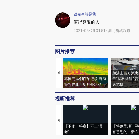
钱先生就是我
值得尊敬的人
2021-05-29 01:51 · 湖北省武汉市
图片推荐
加沙上百万流离
韩国高温创百年纪录 当局
于“塑料烤箱” 
警告停止一切户外活动
康危机
视听推荐
【不唯一答案】不止“养
【特别呈现】寻
老”
有意思的生活方