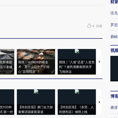
财
伍戈
罗志
4
·
回复
易峘
视
失所者困
视线｜HYROX的吸金
视线｜“入侵”还是“人道危
视线｜被称为
高温引发健
术：是什么让中产们甘
机”？难民潮撕裂西班牙
度Z世代 用
心“花钱找虐”？
飞地休达
育部长拱下
博
【推广】走
找100种
【特别呈现】澳门全力探
【特别呈现】《东莞，人
会，让数智科
唐涯
式·第一对
索葡语国家新渠道
间便利店》倾情上线
业