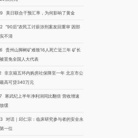
09
美日联合干预汇率，为何影响了黄金
32
“90后”农民工讨薪涉刑案发回重审 因部
实不清
36
贵州山脚树矿难致16人死亡近三年 矿长
被罢免全国人大代表
2
非京籍五环内购房社保降至一年 北京市公
最高可贷340万元
7
寒武纪上半年净利润同比翻倍 营收增速
放缓
53
对话｜邱仁宗：临床研究参与者的安全永
第一位