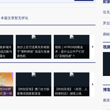
财
伍戈
本篇文章暂无评论
罗志
易峘
视
致多瑙河
加沙上百万流离失所者困
视线｜HYROX的吸金
马航飞行员
二战沉船与
于“塑料烤箱” 高温引发健
术：是什么让中产们甘
粒摇头丸 尿
露出
康危机
心“花钱找虐”？
毒品
【推广】走
找100种
【特别呈现】澳门全力探
【特别呈现】《东莞，人
会，让数智科
博
式·第一对
索葡语国家新渠道
间便利店》倾情上线
业
唐涯