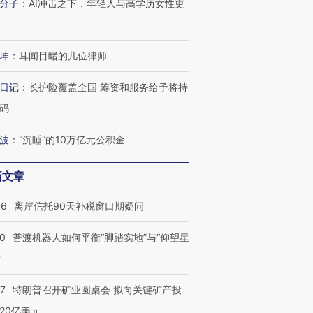
分子
：
AI冲击之下，年轻人与高学历女性更
坤
：
耳闻目睹的几位律师
日记
：
长护险覆盖全国 筹资和服务给予将持
码
波
：
“沉睡”的10万亿元公积金
新文章
46
离岸信托90天补税窗口期疑问
00
普渡机器人如何平衡“脚踏实地”与“仰望星
？
57
特朗普召开矿业圆桌会 拟向关键矿产投
20亿美元