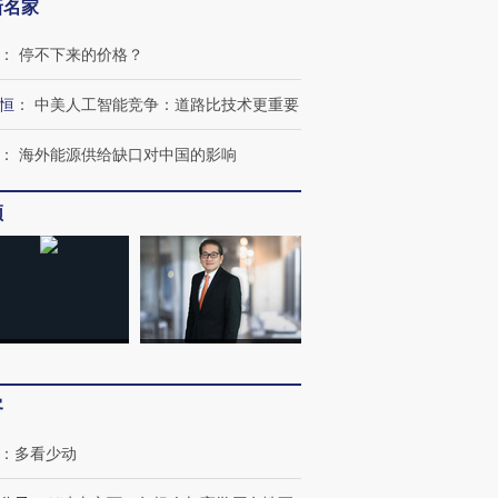
新名家
：
停不下来的价格？
恒
：
中美人工智能竞争：道路比技术更重要
：
海外能源供给缺口对中国的影响
频
跨国走私7万
视线｜被称为“蟑螂”的印
视线｜“入侵”还是“人道危
检体内含3种
度Z世代 用街头抗争将教
机”？难民潮撕裂西班牙
秘鲁纳斯
育部长拱下台
飞地休达
13人遇难
进第四届链博
【商旅对话】华住集团
技“链”接产
客
【特别呈现】寻找100种
CFO：不靠规模取胜，华
【特别呈
有意思的生活方式·第三对
住三大增长引擎是什么？
有意思的
：
多看少动