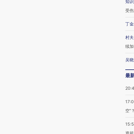
知识
受伤
丁金
村夫
续加
吴晓
最
20:
17:
空”
15:
资超