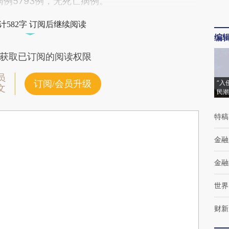
病例5793例，无死亡病例。
计582字 订阅后继续阅读
编
获取已订阅的阅读权限
员
订阅/会员升级
“入
文
民潮
特稿
金融
金融
世界
财新