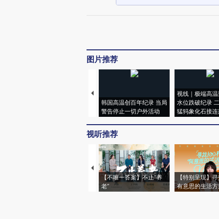
图片推荐
视线｜极端高温
韩国高温创百年纪录 当局
水位跌破纪录 
警告停止一切户外活动
猛犸象化石接连
视听推荐
【不唯一答案】不止“养
【特别呈现】寻
老”
有意思的生活方