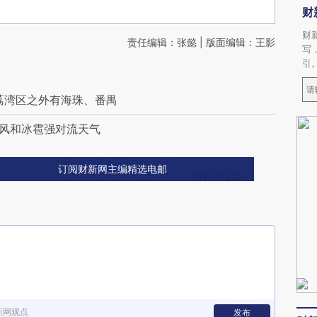
财
财
责任编辑：张懿 | 版面编辑：王影
写
引
荔湾区之外有海珠、番禺
卷风和冰雹强对流天气
订阅财新网主编精选电邮
新网观点
发布