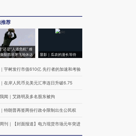
辑推荐
侵”还是“人道危机” 难
撕裂西班牙飞地休达
显影｜瓜农的漫长等待
｜
宇树发行市值610亿 先行者的加速和考验
｜
在岸人民币兑美元汇率连日升破6.75
我闻
｜
艾路明及多名股东被拘
｜
特朗普再签两份行政令限制出生公民权
周刊
｜
【封面报道】电力现货市场元年突进