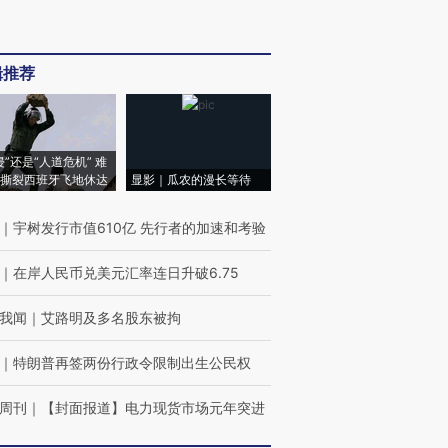
辑推荐
侵”还是“人道危机” 难
撕裂西班牙飞地休达
显影｜瓜农的漫长等待
｜
宇树发行市值610亿 先行者的加速和考验
｜
在岸人民币兑美元汇率连日升破6.75
我闻
｜
艾路明及多名股东被拘
｜
特朗普再签两份行政令限制出生公民权
周刊
｜
【封面报道】电力现货市场元年突进