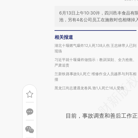
6月13日上午10:30许，四川邑丰食
池，另有4名公司员工在施救时也相继掉
相关报道
湖北十堰燃气爆炸12人死138人伤 王忠林带人已到
现场
习近平就十堰爆炸做指示：教训深刻、全力抢救、
严肃追责
兰新铁路事故9人死亡 维修作业人员越界与列车相
撞
黑龙江尚志遭遇龙卷风 致1人死亡16人受伤
目前，事故调查和善后工作正