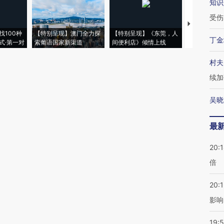
知识
受伤
【推广】走
找100种
【特别呈现】澳门全力探
【特别呈现】《东莞，人
会，让数智科
丁金
式·第一对
索葡语国家新渠道
间便利店》倾情上线
业
村夫
续加
吴晓
最
20:
倍
20:1
影响
19:5