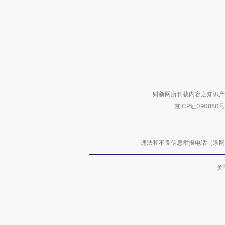
财新网所刊载内容之知识产
京ICP证090880号
违法和不良信息举报电话（涉网络暴力有
关