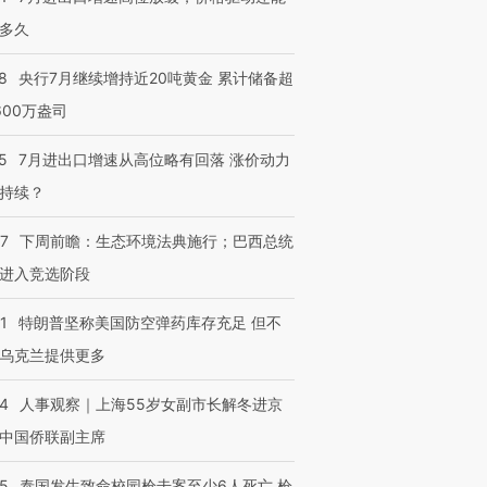
多久
8
央行7月继续增持近20吨黄金 累计储备超
600万盎司
5
7月进出口增速从高位略有回落 涨价动力
持续？
07
下周前瞻：生态环境法典施行；巴西总统
进入竞选阶段
1
特朗普坚称美国防空弹药库存充足 但不
乌克兰提供更多
24
人事观察｜上海55岁女副市长解冬进京
中国侨联副主席
45
泰国发生致命校园枪击案至少6人死亡 枪