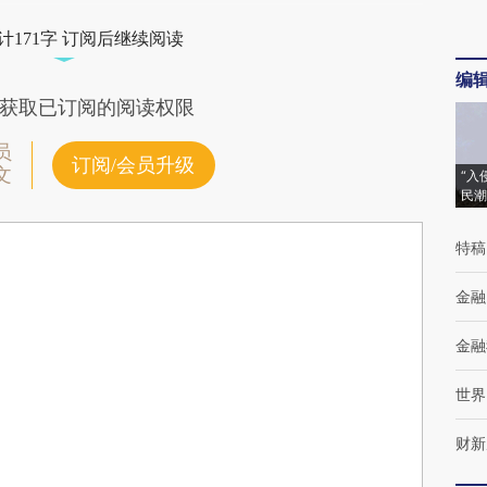
计171字 订阅后继续阅读
编
获取已订阅的阅读权限
员
订阅/会员升级
文
“入
民潮
特稿
金融
金融
世界
财新