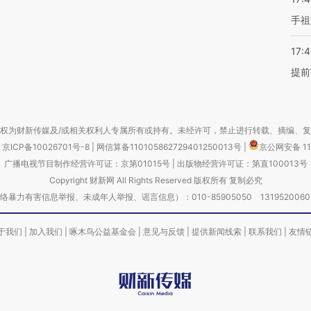
手祖
17:
提前
权为财新传媒及/或相关权利人专属所有或持有。未经许可，禁止进行转载、摘编、
京ICP备10026701号-8
|
网信算备110105862729401250013号
|
京公网安备 11
广播电视节目制作经营许可证：京第01015号
|
出版物经营许可证：第直100013号
Copyright 财新网 All Rights Reserved 版权所有 复制必究
害信息举报、未成年人举报、谣言信息）：010-85905050 13195200605 举报邮
于我们
|
加入我们
|
啄木鸟公益基金会
|
意见与反馈
|
提供新闻线索
|
联系我们
|
友情