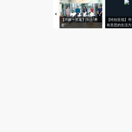
【不唯一答案】不止“养
【特别呈现】寻
老”
有意思的生活方