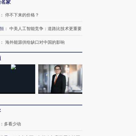
新名家
：
停不下来的价格？
恒
：
中美人工智能竞争：道路比技术更重要
：
海外能源供给缺口对中国的影响
频
跨国走私7万
视线｜被称为“蟑螂”的印
视线｜“入侵”还是“人道危
检体内含3种
度Z世代 用街头抗争将教
机”？难民潮撕裂西班牙
秘鲁纳斯
客
育部长拱下台
飞地休达
13人遇难
：
多看少动