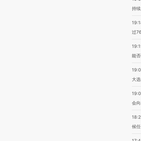
持续
19:1
过7
19:1
能否
19:
大选
19:0
会向
18:
候任
17: