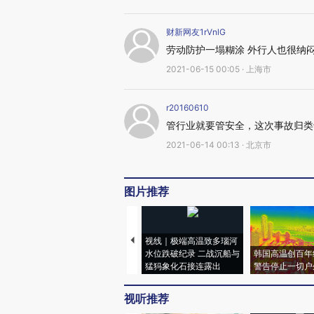
财新网友1rVnlG
劳动防护一塌糊涂 外行人也很纳
2021-06-15 00:05 · 上海市
r20160610
管行业就要管安全，这次事故归类
2021-06-14 00:13 · 北京市
图片推荐
视线｜极端高温致多瑙河
水位跌破纪录 二战沉船与
韩国高温创百年
猛犸象化石接连露出
警告停止一切户
视听推荐