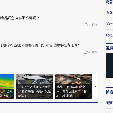
财
伍戈
闷食品厂怎么会那么毒呢？
罗志
7
·
回复
易峘
于哪个行业呢？由哪个部门负责管理并承担责任呢？
视
4
·
回复
加沙上百万流离失所者困
视线｜HYROX的吸金
马航飞行员
纪录 当局
于“塑料烤箱” 高温引发健
术：是什么让中产们甘
粒摇头丸 尿
博
外活动
康危机
心“花钱找虐”？
毒品
唐涯