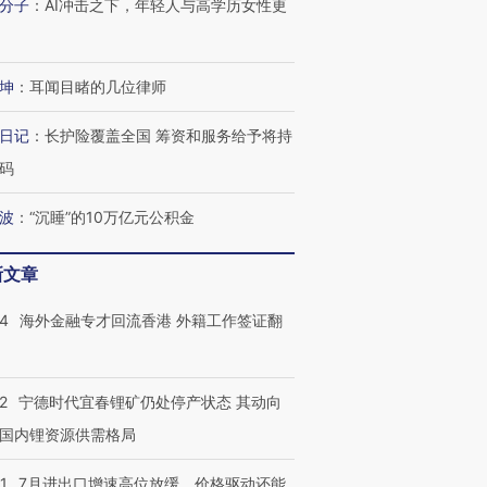
分子
：
AI冲击之下，年轻人与高学历女性更
进第四届链博
【商旅对话】华住集团
技“链”接产
【特别呈现】寻找100种
CFO：不靠规模取胜，华
【特别呈
坤
：
耳闻目睹的几位律师
有意思的生活方式·第三对
住三大增长引擎是什么？
有意思的
日记
：
长护险覆盖全国 筹资和服务给予将持
码
波
：
“沉睡”的10万亿元公积金
新文章
14
海外金融专才回流香港 外籍工作签证翻
2
宁德时代宜春锂矿仍处停产状态 其动向
国内锂资源供需格局
1
7月进出口增速高位放缓，价格驱动还能