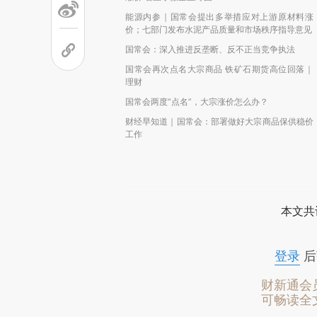
能源内参｜国常会提出多举措应对上游原材料涨
价；七部门发布水泥产品质量和市场秩序指导意见
国常会：深入推进反垄断、反不正当竞争执法
国常会再次点名大宗商品 铁矿石期货高位回落｜
理财
国常会两度“点名”，大宗涨价怎么办？
财经早知道｜国常会：部署做好大宗商品保供稳价
工作
本文共
登录
后
财新通会
可畅读全