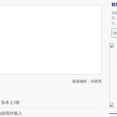
财
财
写
引
版面编辑：邱祺璞
广东本土1例
均由境外输入