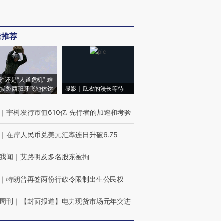
辑推荐
侵”还是“人道危机” 难
撕裂西班牙飞地休达
显影｜瓜农的漫长等待
｜
宇树发行市值610亿 先行者的加速和考验
｜
在岸人民币兑美元汇率连日升破6.75
我闻
｜
艾路明及多名股东被拘
｜
特朗普再签两份行政令限制出生公民权
周刊
｜
【封面报道】电力现货市场元年突进