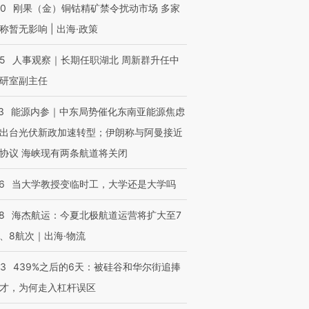
40
刚果（金）铜钴精矿禁令扰动市场 多家
称暂无影响 | 出海·政策
25
人事观察｜长期任职湖北 周新群升任中
研室副主任
3
能源内参｜中东局势催化东南亚能源焦虑
出台光伏新政加速转型；伊朗称与阿曼接近
协议 海峡现有两条航道将关闭
6
当大学教授变临时工，大学还是大学吗
8
海杰航运：今夏北极航道运营将扩大至7
、8航次｜出海·物流
53
439%之后的6天：被硅谷和华尔街追捧
才，为何走入杠杆误区