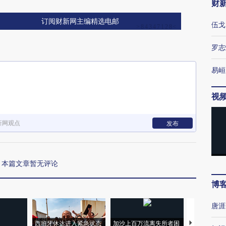
财
订阅财新网主编精选电邮
伍戈
罗志
易峘
视
新网观点
发布
本篇文章暂无评论
博
唐涯
西班牙休达进入紧急状态
加沙上百万流离失所者困
视线｜HYR