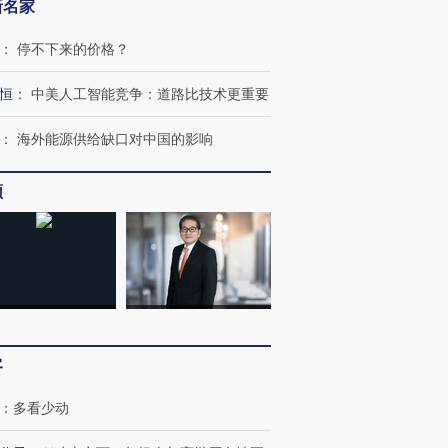
新名家
：
停不下来的价格？
恒
：
中美人工智能竞争：道路比技术更重要
：
海外能源供给缺口对中国的影响
频
客
：
多看少动
OX的吸金
马航飞行员跨国走私7万
视线｜被称为“蟑螂”的印