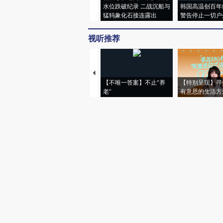
水位跌破纪录 二战沉船与
韩国高温创百年
猛犸象化石接连露出
警告停止一切户
视听推荐
【不唯一答案】不止“养
【特别呈现】寻
老”
有意思的生活方