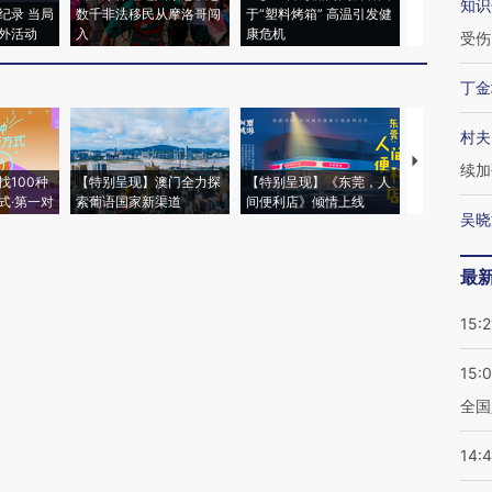
知识
纪录 当局
数千非法移民从摩洛哥闯
于“塑料烤箱” 高温引发健
术：是什么
外活动
入
康危机
心“花钱找虐
受伤
丁金
村夫
【推广】走
续加
找100种
【特别呈现】澳门全力探
【特别呈现】《东莞，人
会，让数智科
式·第一对
索葡语国家新渠道
间便利店》倾情上线
业
吴晓
最
15:2
15:
全国
14: