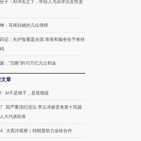
分子
：
AI冲击之下，年轻人与高学历女性更
让中产们甘
粒摇头丸 尿检体内含3种
度Z世代 用街头抗争将教
秘鲁纳斯
”？
毒品
育部长拱下台
13人遇难
坤
：
耳闻目睹的几位律师
日记
：
长护险覆盖全国 筹资和服务给予将持
进第四届链博
【商旅对话】华住集团
码
技“链”接产
【特别呈现】寻找100种
CFO：不靠规模取胜，华
【特别呈
有意思的生活方式·第三对
住三大增长引擎是什么？
有意思的
波
：
“沉睡”的10万亿元公积金
新文章
1
AI不是镜子，是蒸馏器
07
因严重违纪违法 李云泽被罢免第十四届
人大代表职务
44
大西洋观察｜特朗普助力金砖合作