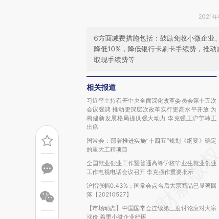
2021年
6方面减费措施包括：鼓励免收小微企业
降低10%，降低银行卡刷卡手续费，推
取现手续费等
相关报道
习近平主持召开中央全面深化改革委员会第十五次
会议强调 推动更深层次改革实行更高水平开放 为
构建新发展格局提供强大动力 李克强王沪宁韩正
出席
国常会：部署推进实施“十四五”规划《纲要》确定
的重大工程项目
全国就业创业工作暨普通高等学校毕业生就业创业
工作电视电话会议召开 李克强作重要批示
沪指涨幅0.43%；国常会点名后大宗商品已显著回
落【20210527】
【市场动态】中国国常会连续第三度讨论应对大宗
涨价 着重小微企业纾困