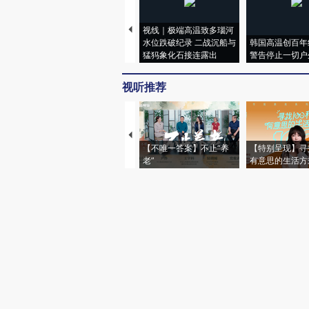
视线｜极端高温致多瑙河
水位跌破纪录 二战沉船与
韩国高温创百年
猛犸象化石接连露出
警告停止一切户
视听推荐
【不唯一答案】不止“养
【特别呈现】寻
老”
有意思的生活方