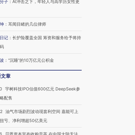
分子
：
AI冲击之下，年轻人与高学历女性更
OX的吸金
马航飞行员跨国走私7万
视线｜被称为“蟑螂”的印
让中产们甘
粒摇头丸 尿检体内含3种
度Z世代 用街头抗争将教
秘鲁纳斯
坤
：
耳闻目睹的几位律师
”？
毒品
育部长拱下台
13人遇难
日记
：
长护险覆盖全国 筹资和服务给予将持
码
进第四届链博
【商旅对话】华住集团
波
：
“沉睡”的10万亿元公积金
技“链”接产
【特别呈现】寻找100种
CFO：不靠规模取胜，华
【特别呈
有意思的生活方式·第三对
住三大增长引擎是什么？
有意思的
新文章
0
宇树科技IPO估值600亿元 DeepSeek参
略配售
22
油气市场剧烈波动现套利空间 嘉能可上
扭亏、净利增超50亿美元
6
贝恩资本宣布收购贡茶 在中国大陆无法