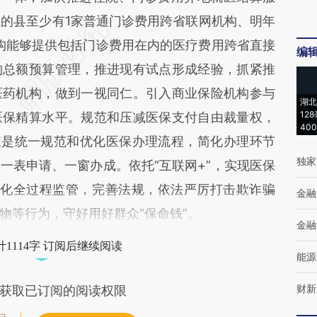
上的县至少有1家普通门诊费用跨省联网机构、明年
构能够提供包括门诊费用在内的医疗费用跨省直接
编
构总额预算管理，推进现有试点形成经验，抓紧推
医药机构，做到一视同仁。引入商业保险机构参与
湖北
12
医保精算水平。规范和压减医保支付自由裁量权，
40
三是统一规范和优化医保办理流程，简化办理环节
独家
一表申请、一窗办成。依托“互联网+”，实现医保
是强化全过程监管，完善法规，依法严厉打击欺诈骗
金融
物等行为，守好用好群众“保命钱”。
金融
1114字 订阅后继续阅读
能源
财新
获取已订阅的阅读权限