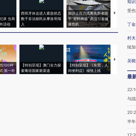
知识
受伤
西班牙休达进入紧急状态
加沙上百万流离失所者困
视线｜HYR
纪录 当局
数千非法移民从摩洛哥闯
于“塑料烤箱” 高温引发健
术：是什么
丁金
外活动
入
康危机
心“花钱找虐
村夫
续加
【推广】走
吴晓
找100种
【特别呈现】澳门全力探
【特别呈现】《东莞，人
会，让数智科
式·第一对
索葡语国家新渠道
间便利店》倾情上线
业
最
22:1
与战
20:
半年
17:2