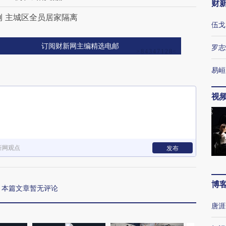
财
例 主城区全员居家隔离
伍戈
订阅财新网主编精选电邮
罗志
易峘
视
新网观点
发布
博
本篇文章暂无评论
唐涯