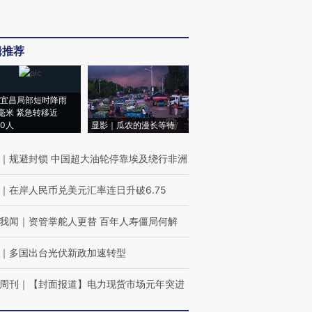
辑推荐
宜昌局部短时降雨
8毫米 紧急转移近
00人
显影｜瓜农的漫长等待
｜
规避封锁 中国超大油轮停靠埃及绕行非洲
｜
在岸人民币兑美元汇率连日升破6.75
我闻
｜
资管掌舵人更替 百年人寿僵局何解
｜
多国出台光伏新政加速转型
周刊
｜
【封面报道】电力现货市场元年突进