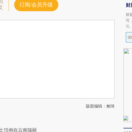
员
订阅/会员升级
财
文
财
写
引
版面编辑：鲍琦
土15例在云南瑞丽