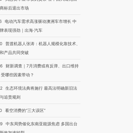
商标后退出市场
6
电动汽车需求高涨驱动澳洲车市增长 中
牌表现强劲｜出海·汽车
00
普渡机器人张涛：机器人规模化靠技术、
和产品共同突破
56
财新调查｜7月消费或有反弹、出口维持
 受哪些因素带动？
42
生态环境法典将施行 最高法明确新旧法
与追责规则
0
看空消费的“三大误区”
59
中东局势催化东南亚能源焦虑 多国出台
新政加速转型