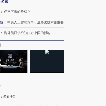
新名家
：
停不下来的价格？
恒
：
中美人工智能竞争：道路比技术更重要
：
海外能源供给缺口对中国的影响
频
客
：
多看少动