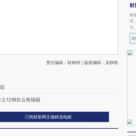
财
财
写
引
责任编辑：耿铭钟 | 版面编辑：吴秋晗
响应
本土12例在云南瑞丽
订阅财新网主编精选电邮