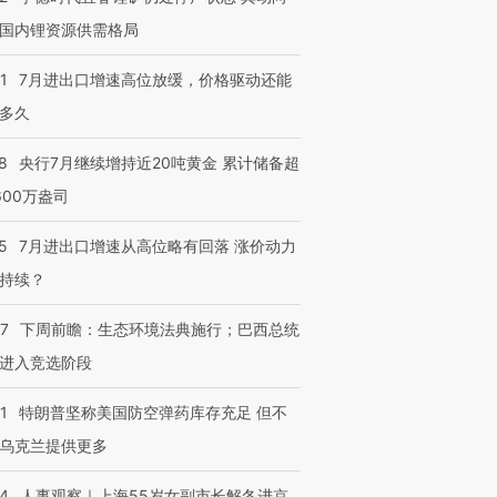
国内锂资源供需格局
1
7月进出口增速高位放缓，价格驱动还能
多久
8
央行7月继续增持近20吨黄金 累计储备超
600万盎司
5
7月进出口增速从高位略有回落 涨价动力
持续？
07
下周前瞻：生态环境法典施行；巴西总统
进入竞选阶段
1
特朗普坚称美国防空弹药库存充足 但不
乌克兰提供更多
24
人事观察｜上海55岁女副市长解冬进京