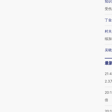
知识
受伤
丁金
村夫
续加
吴晓
最
21:
2.
20:
倍
20:1