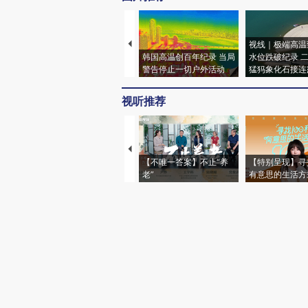
视线｜极端高温
韩国高温创百年纪录 当局
水位跌破纪录 
警告停止一切户外活动
猛犸象化石接连
视听推荐
【不唯一答案】不止“养
【特别呈现】寻
老”
有意思的生活方