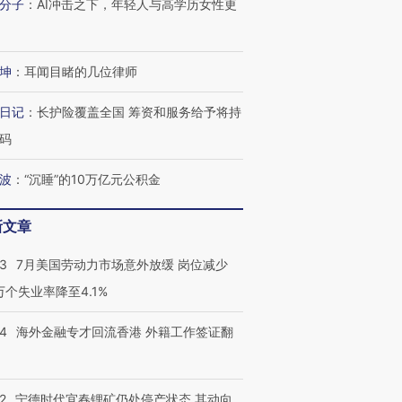
分子
：
AI冲击之下，年轻人与高学历女性更
坤
：
耳闻目睹的几位律师
日记
：
长护险覆盖全国 筹资和服务给予将持
码
波
：
“沉睡”的10万亿元公积金
新文章
43
7月美国劳动力市场意外放缓 岗位减少
3万个失业率降至4.1%
14
海外金融专才回流香港 外籍工作签证翻
2
宁德时代宜春锂矿仍处停产状态 其动向