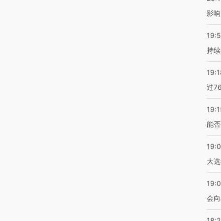
影响
19:5
持续
19:1
过7
19:1
能否
19:
大选
19:0
会向
18: