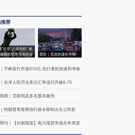
辑推荐
侵”还是“人道危机” 难
撕裂西班牙飞地休达
显影｜瓜农的漫长等待
｜
宇树发行市值610亿 先行者的加速和考验
｜
在岸人民币兑美元汇率连日升破6.75
我闻
｜
艾路明及多名股东被拘
｜
特朗普再签两份行政令限制出生公民权
周刊
｜
【封面报道】电力现货市场元年突进