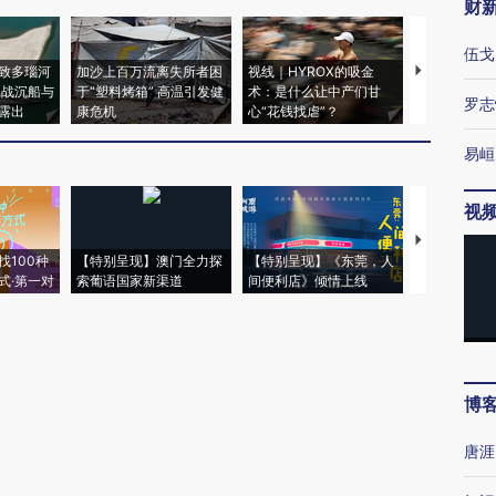
财
伍戈
致多瑙河
加沙上百万流离失所者困
视线｜HYROX的吸金
马航飞行员
二战沉船与
于“塑料烤箱” 高温引发健
术：是什么让中产们甘
粒摇头丸 尿
罗志
露出
康危机
心“花钱找虐”？
毒品
易峘
视
【推广】走
找100种
【特别呈现】澳门全力探
【特别呈现】《东莞，人
会，让数智科
式·第一对
索葡语国家新渠道
间便利店》倾情上线
业
博
唐涯