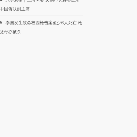
中国侨联副主席
45
泰国发生致命校园枪击案至少6人死亡 枪
父母亦被杀
复制及建立镜像等任何使用。
010502034662号
箱：laixin@caixin.com
链接