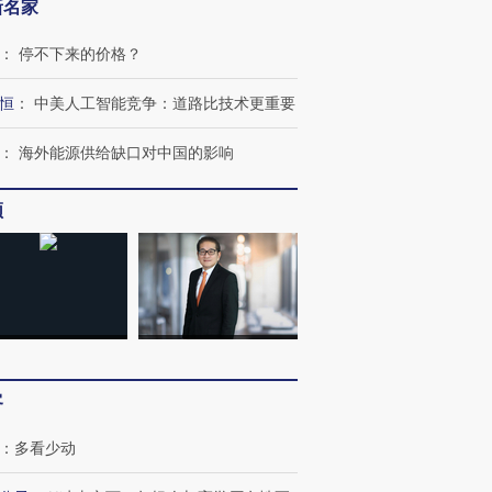
新名家
：
停不下来的价格？
跨国走私7万
视线｜被称为“蟑螂”的印
视线｜“入侵”还是“人道危
检体内含3种
度Z世代 用街头抗争将教
机”？难民潮撕裂西班牙
秘鲁纳斯
恒
：
中美人工智能竞争：道路比技术更重要
育部长拱下台
飞地休达
13人遇难
：
海外能源供给缺口对中国的影响
频
进第四届链博
【商旅对话】华住集团
技“链”接产
【特别呈现】寻找100种
CFO：不靠规模取胜，华
【特别呈
有意思的生活方式·第三对
住三大增长引擎是什么？
有意思的
客
：
多看少动