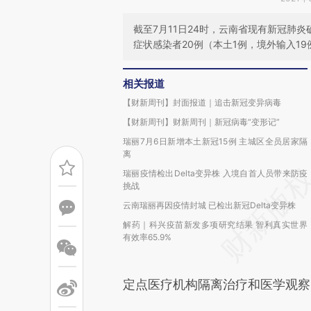
截至7月11日24时，云南省现有新冠肺炎
症状感染者20例（本土1例，境外输入19
相关报道
【财新周刊】封面报道｜追击新冠变异病毒
【财新周刊】财新周刊｜新冠病毒“变形记”
瑞丽7月6日新增本土新冠15例 主城区全员居家隔
离
瑞丽疫情检出Delta变异株 入境自首人员带来防疫
挑战
云南瑞丽再因疫情封城 已检出新冠Delta变异株
解药｜科兴疫苗新发多项研究结果 智利真实世界
有效率65.9%
定点医疗机构隔离治疗和医学观察