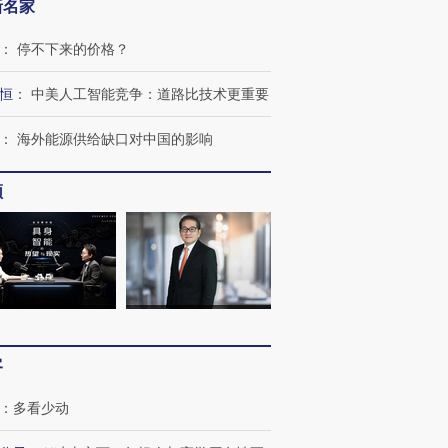
新名家
：
停不下来的价格？
恒
：
中美人工智能竞争：道路比技术更重要
：
海外能源供给缺口对中国的影响
频
跨国走私7万
视线｜被称为“蟑螂”的印
视线｜“入侵”还是“人道危
检体内含3种
度Z世代 用街头抗争将教
机”？难民潮撕裂西班牙
秘鲁纳斯
育部长拱下台
飞地休达
13人遇难
客
：
多看少动
进第四届链博
【商旅对话】华住集团
技“链”接产
【特别呈现】寻找100种
CFO：不靠规模取胜，华
【特别呈
有意思的生活方式·第三对
住三大增长引擎是什么？
有意思的