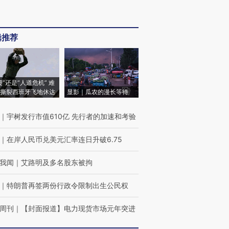
辑推荐
侵”还是“人道危机” 难
撕裂西班牙飞地休达
显影｜瓜农的漫长等待
｜
宇树发行市值610亿 先行者的加速和考验
｜
在岸人民币兑美元汇率连日升破6.75
我闻
｜
艾路明及多名股东被拘
｜
特朗普再签两份行政令限制出生公民权
周刊
｜
【封面报道】电力现货市场元年突进