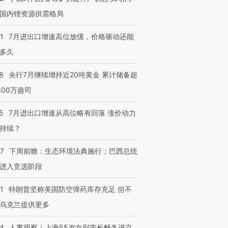
国内锂资源供需格局
1
7月进出口增速高位放缓，价格驱动还能
多久
8
央行7月继续增持近20吨黄金 累计储备超
600万盎司
5
7月进出口增速从高位略有回落 涨价动力
持续？
07
下周前瞻：生态环境法典施行；巴西总统
进入竞选阶段
1
特朗普坚称美国防空弹药库存充足 但不
乌克兰提供更多
24
人事观察｜上海55岁女副市长解冬进京