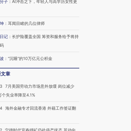
分子
：
AI冲击之下，年轻人与高学历女性更
坤
：
耳闻目睹的几位律师
日记
：
长护险覆盖全国 筹资和服务给予将持
码
波
：
“沉睡”的10万亿元公积金
新文章
43
7月美国劳动力市场意外放缓 岗位减少
3万个失业率降至4.1%
14
海外金融专才回流香港 外籍工作签证翻
2
宁德时代宜春锂矿仍处停产状态 其动向