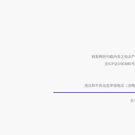
财新网所刊载内容之知识产
京ICP证090880号
违法和不良信息举报电话（涉网络暴力有
关