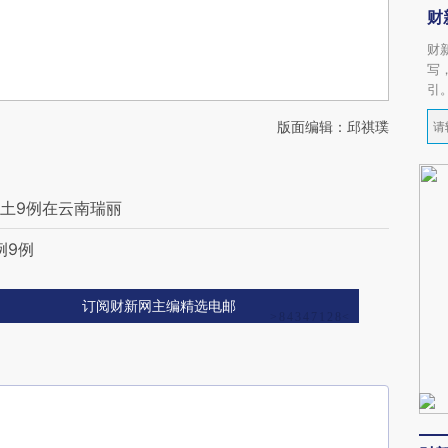
财
财
写
引
版面编辑：邱祺璞
本土9例在云南瑞丽
例9例
订阅财新网主编精选电邮