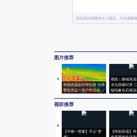
评论仅代表网友个人观点，不代表财
图片推荐
视线｜极端高温
韩国高温创百年纪录 当局
水位跌破纪录 
警告停止一切户外活动
猛犸象化石接连
视听推荐
【不唯一答案】不止“养
【特别呈现】寻
老”
有意思的生活方