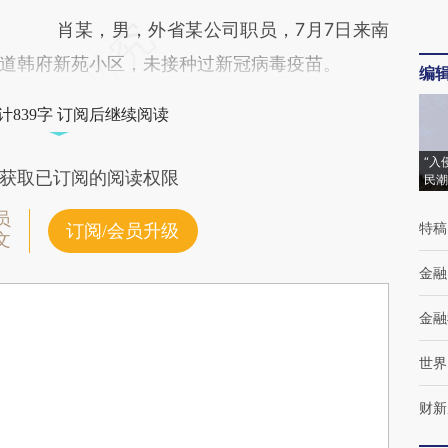
肖某，男，外省某公司职员，7月7日来南
道韩府新苑小区，未接种过新冠病毒疫苗。
编
计839字 订阅后继续阅读
“入
获取已订阅的阅读权限
民潮
员
特稿
订阅/会员升级
文
金融
金融
世界
财新