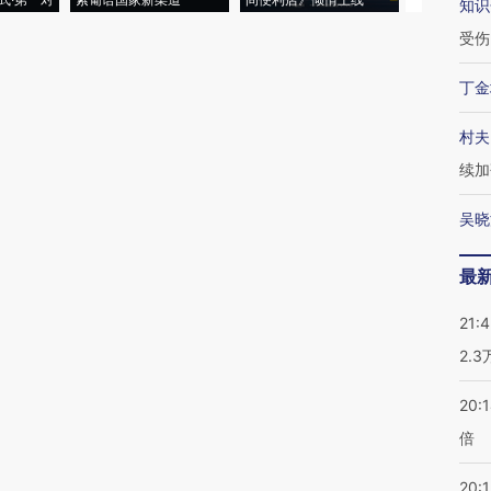
知识
受伤
丁金
村夫
续加
吴晓
最
21:
2.
20:
倍
20:1