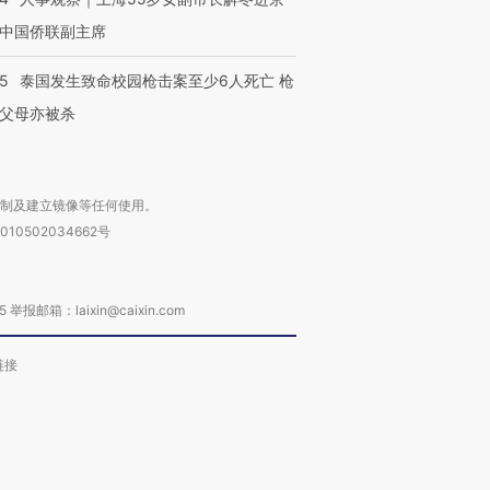
中国侨联副主席
45
泰国发生致命校园枪击案至少6人死亡 枪
父母亦被杀
复制及建立镜像等任何使用。
010502034662号
箱：laixin@caixin.com
链接