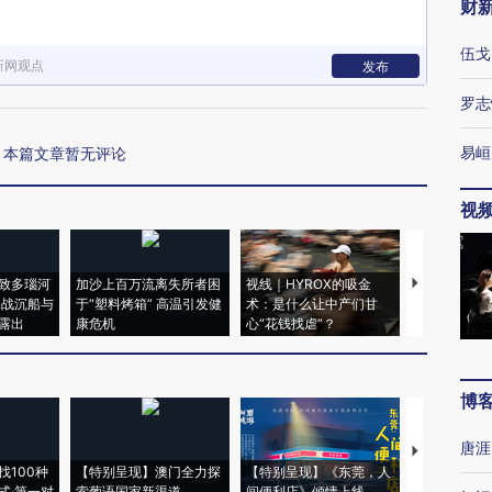
财
伍戈
新网观点
发布
罗志
易峘
本篇文章暂无评论
视
致多瑙河
加沙上百万流离失所者困
视线｜HYROX的吸金
马航飞行员
二战沉船与
于“塑料烤箱” 高温引发健
术：是什么让中产们甘
粒摇头丸 尿
露出
康危机
心“花钱找虐”？
毒品
博
唐涯
【推广】走
找100种
【特别呈现】澳门全力探
【特别呈现】《东莞，人
会，让数智科
式·第一对
索葡语国家新渠道
间便利店》倾情上线
业