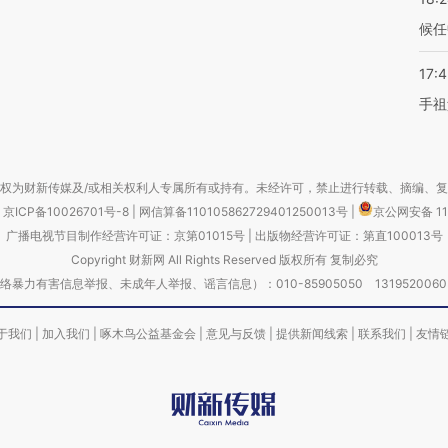
候任
17:
手祖
权为财新传媒及/或相关权利人专属所有或持有。未经许可，禁止进行转载、摘编、
京ICP备10026701号-8
|
网信算备110105862729401250013号
|
京公网安备 11
广播电视节目制作经营许可证：京第01015号
|
出版物经营许可证：第直100013号
Copyright 财新网 All Rights Reserved 版权所有 复制必究
害信息举报、未成年人举报、谣言信息）：010-85905050 13195200605 举报邮
于我们
|
加入我们
|
啄木鸟公益基金会
|
意见与反馈
|
提供新闻线索
|
联系我们
|
友情