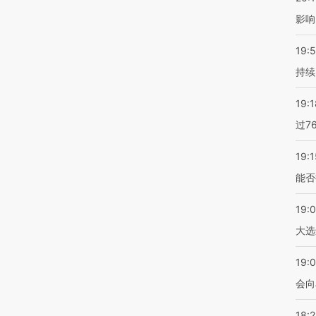
影响
19:5
持续
19:1
过7
19:1
能否
19:
大选
19:0
会向
18: