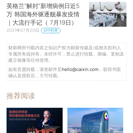
英格兰“解封”新增病例日近5
万 韩国海外驱逐舰暴发疫情
｜大流行手记（ 7月19日）
2021年07月20日
APP打开
财新网所刊载内容之知识产权为财新传媒及/或相关权利人
专属所有或持有。未经许可，禁止进行转载、摘编、复制及
建立镜像等任何使用。
如有意愿转载，请发邮件至
hello@caixin.com
，获得书面
确认及授权后，方可转载。
推荐阅读