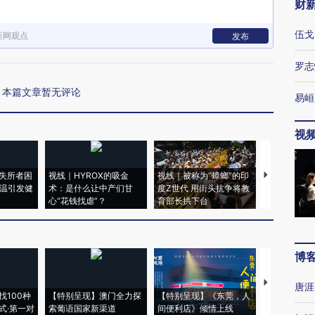
财
伍戈
新网观点
发布
罗志
本篇文章暂无评论
易峘
视
失所者困
视线｜HYROX的吸金
视线｜被称为“蟑螂”的印
视线｜“入侵
高温引发健
术：是什么让中产们甘
度Z世代 用街头抗争将教
机”？难民潮
心“花钱找虐”？
育部长拱下台
飞地休达
博
【推广】走
唐涯
找100种
【特别呈现】澳门全力探
【特别呈现】《东莞，人
会，让数智科
式·第一对
索葡语国家新渠道
间便利店》倾情上线
业