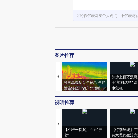
评论仅代表网友个人观点，不代表财
图片推荐
加沙上百万流离
韩国高温创百年纪录 当局
于“塑料烤箱” 
警告停止一切户外活动
康危机
视听推荐
【不唯一答案】不止“养
【特别呈现】寻
老”
有意思的生活方