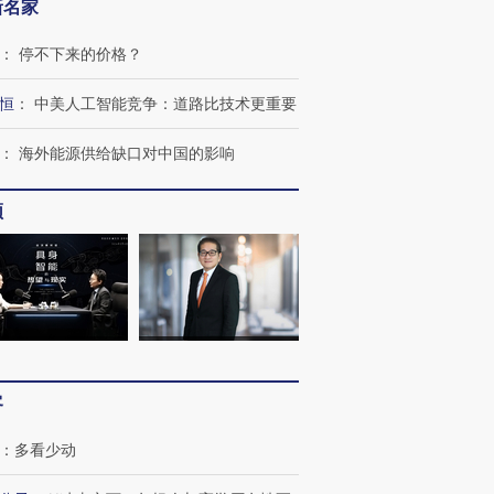
新名家
：
停不下来的价格？
恒
：
中美人工智能竞争：道路比技术更重要
：
海外能源供给缺口对中国的影响
频
”还是“人道危
湖北宜昌局部短时降雨
哈尔滨遭遇短时极端强降
撕裂西班牙
128毫米 紧急转移近
雨 3小时累计雨量超80毫
秘鲁纳斯
4000人
米
13人遇难
客
进第四届链博
【商旅对话】华住集团
：
多看少动
技“链”接产
【特别呈现】寻找100种
CFO：不靠规模取胜，华
【特别呈
有意思的生活方式·第三对
住三大增长引擎是什么？
有意思的