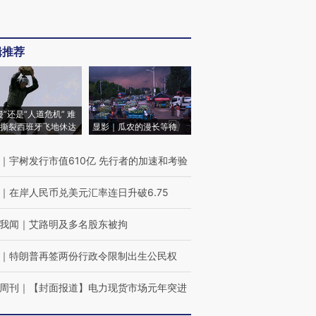
辑推荐
侵”还是“人道危机” 难
撕裂西班牙飞地休达
显影｜瓜农的漫长等待
｜
宇树发行市值610亿 先行者的加速和考验
｜
在岸人民币兑美元汇率连日升破6.75
我闻
｜
艾路明及多名股东被拘
｜
特朗普再签两份行政令限制出生公民权
周刊
｜
【封面报道】电力现货市场元年突进