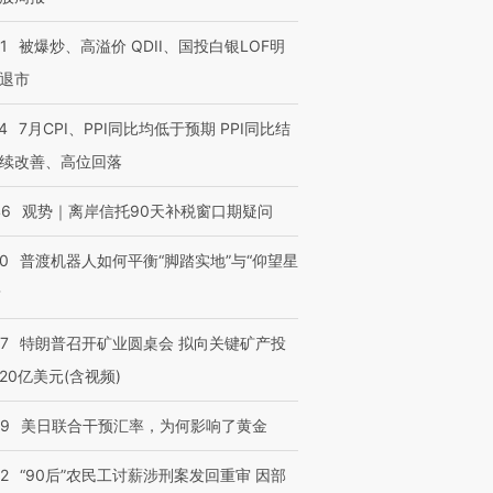
1
被爆炒、高溢价 QDII、国投白银LOF明
退市
4
7月CPI、PPI同比均低于预期 PPI同比结
续改善、高位回落
46
观势｜离岸信托90天补税窗口期疑问
00
普渡机器人如何平衡“脚踏实地”与“仰望星
？
57
特朗普召开矿业圆桌会 拟向关键矿产投
20亿美元(含视频)
09
美日联合干预汇率，为何影响了黄金
32
“90后”农民工讨薪涉刑案发回重审 因部