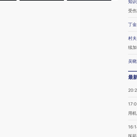
知识
受伤
丁金
村夫
续加
吴晓
最
20:
17:
用机
16:1
医药