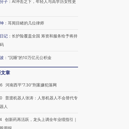
分子
：
AI冲击之下，年轻人与高学历女性更
坤
：
耳闻目睹的几位律师
日记
：
长护险覆盖全国 筹资和服务给予将持
码
波
：
“沉睡”的10万亿元公积金
新文章
26
河南西平“7.30”刑案嫌犯落网
00
普渡机器人张涛：人形机器人不会替代专
器人
4
创新药再活跃，龙头上调全年业绩指引｜
股周报