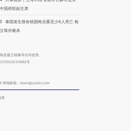
中国侨联副主席
45
泰国发生致命校园枪击案至少6人死亡 枪
父母亦被杀
复制及建立镜像等任何使用。
010502034662号
箱：laixin@caixin.com
链接