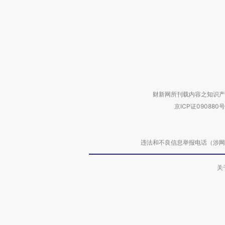
财新网所刊载内容之知识产
京ICP证090880号
违法和不良信息举报电话（涉网络暴力有
关