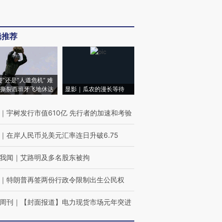
辑推荐
侵”还是“人道危机” 难
撕裂西班牙飞地休达
显影｜瓜农的漫长等待
｜
宇树发行市值610亿 先行者的加速和考验
｜
在岸人民币兑美元汇率连日升破6.75
我闻
｜
艾路明及多名股东被拘
｜
特朗普再签两份行政令限制出生公民权
周刊
｜
【封面报道】电力现货市场元年突进