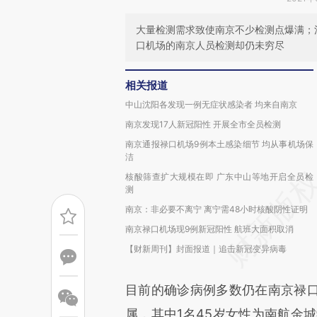
大量检测需求致使南京不少检测点爆满；
口机场的南京人员检测却仍未穷尽
相关报道
中山沈阳各发现一例无症状感染者 均来自南京
南京发现17人新冠阳性 开展全市全员检测
南京通报禄口机场9例本土感染细节 均从事机场保
洁
核酸筛查扩大规模在即 广东中山等地开启全员检
测
南京：非必要不离宁 离宁需48小时核酸阴性证明
南京禄口机场现9例新冠阳性 航班大面积取消
【财新周刊】封面报道｜追击新冠变异病毒
目前的确诊病例多数仍在南京禄
属，其中1名45岁女性为南航金城