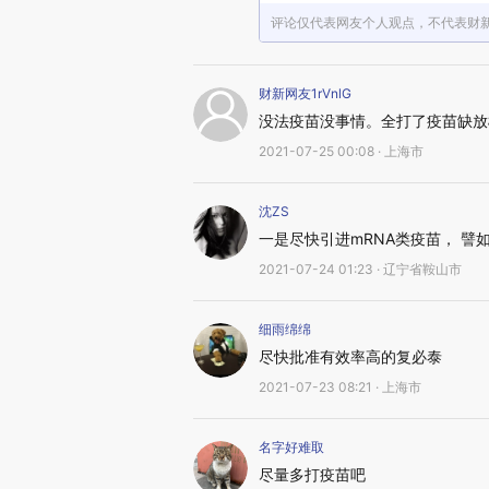
评论仅代表网友个人观点，不代表财
财新网友1rVnlG
没法疫苗没事情。全打了疫苗缺放
2021-07-25 00:08 · 上海市
沈ZS
一是尽快引进mRNA类疫苗， 譬
2021-07-24 01:23 · 辽宁省鞍山市
细雨绵绵
尽快批准有效率高的复必泰
2021-07-23 08:21 · 上海市
名字好难取
尽量多打疫苗吧