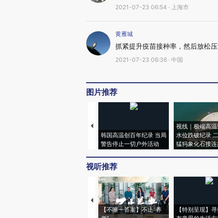
2021-07-23 06:54 · 上海市
黄雁城
抓紧提升疫苗接种率，然后放松压
2021-07-23 06:36 · 中国
图片推荐
视线｜极端高温
韩国高温创百年纪录 当局
水位跌破纪录 
警告停止一切户外活动
猛犸象化石接连
视听推荐
【不唯一答案】不止“养
【特别呈现】寻