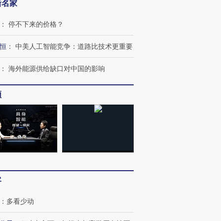
新名家
：
停不下来的价格？
恒
：
中美人工智能竞争：道路比技术更重要
：
海外能源供给缺口对中国的影响
频
客
：
多看少动