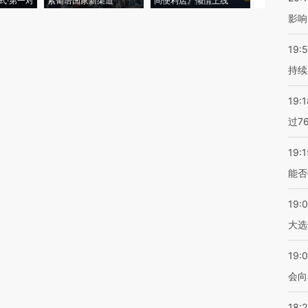
式·第一对
索葡语国家新渠道
间便利店》倾情上线
业
影响
19:5
持续
19:1
过7
19:1
能否
19:
大选
19:0
会向
18: