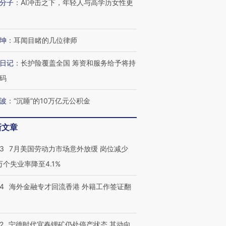
分子
：
AI冲击之下，年轻人与高学历女性更
坤
：
耳闻目睹的几位律师
日记
：
长护险覆盖全国 筹资和服务给予将持
码
波
：
“沉睡”的10万亿元公积金
新文章
跨国走私7万
视线｜被称为“蟑螂”的印
视线｜“入侵”还是“人道危
检体内含3种
度Z世代 用街头抗争将教
机”？难民潮撕裂西班牙
秘鲁纳斯
43
7月美国劳动力市场意外放缓 岗位减少
育部长拱下台
飞地休达
13人遇难
3万个失业率降至4.1%
14
海外金融专才回流香港 外籍工作签证翻
进第四届链博
【商旅对话】华住集团
技“链”接产
【特别呈现】寻找100种
CFO：不靠规模取胜，华
【特别呈
2
宁德时代宜春锂矿仍处停产状态 其动向