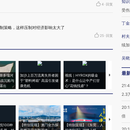
知识
4
·
回复
受伤
丁金
制策略，这样压制对经济影响太大了
25
·
回复
村夫
续加
吴晓
最
致多瑙河
加沙上百万流离失所者困
视线｜HYROX的吸金
马航飞行员
二战沉船与
于“塑料烤箱” 高温引发健
术：是什么让中产们甘
粒摇头丸 尿
21:
露出
康危机
心“花钱找虐”？
毒品
2.
20:
倍
【推广】走
找100种
【特别呈现】澳门全力探
【特别呈现】《东莞，人
会，让数智科
20:1