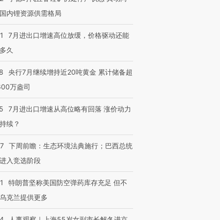
有意思的生活方式·第三对
住三大增长引擎是什么？
有意思的
国内锂资源供需格局
1
7月进出口增速高位放缓，价格驱动还能
多久
8
央行7月继续增持近20吨黄金 累计储备超
600万盎司
5
7月进出口增速从高位略有回落 涨价动力
持续？
07
下周前瞻：生态环境法典施行；巴西总统
进入竞选阶段
1
特朗普坚称美国防空弹药库存充足 但不
乌克兰提供更多
24
人事观察｜上海55岁女副市长解冬进京