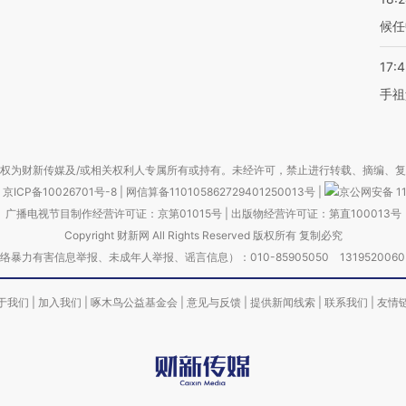
候任
17:
手祖
权为财新传媒及/或相关权利人专属所有或持有。未经许可，禁止进行转载、摘编、
京ICP备10026701号-8
|
网信算备110105862729401250013号
|
京公网安备 11
广播电视节目制作经营许可证：京第01015号
|
出版物经营许可证：第直100013号
Copyright 财新网 All Rights Reserved 版权所有 复制必究
害信息举报、未成年人举报、谣言信息）：010-85905050 13195200605 举报邮
于我们
|
加入我们
|
啄木鸟公益基金会
|
意见与反馈
|
提供新闻线索
|
联系我们
|
友情