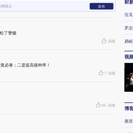
财
新网观点
发布
伍戈
罗志
松了警惕
易峘
·
回复
视
如复必泰；二是提高接种率！
7
·
回复
40
·
回复
博
唐涯