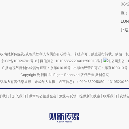
08:
置；
LU
州建
权为财新传媒及/或相关权利人专属所有或持有。未经许可，禁止进行转载、摘编、
京ICP备10026701号-8
|
网信算备110105862729401250013号
|
京公网安备 11
广播电视节目制作经营许可证：京第01015号
|
出版物经营许可证：第直100013号
Copyright 财新网 All Rights Reserved 版权所有 复制必究
害信息举报、未成年人举报、谣言信息）：010-85905050 13195200605 举报邮
于我们
|
加入我们
|
啄木鸟公益基金会
|
意见与反馈
|
提供新闻线索
|
联系我们
|
友情