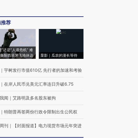
辑推荐
侵”还是“人道危机” 难
撕裂西班牙飞地休达
显影｜瓜农的漫长等待
｜
宇树发行市值610亿 先行者的加速和考验
｜
在岸人民币兑美元汇率连日升破6.75
我闻
｜
艾路明及多名股东被拘
｜
特朗普再签两份行政令限制出生公民权
周刊
｜
【封面报道】电力现货市场元年突进