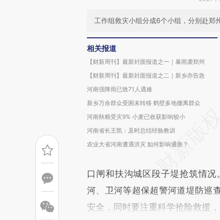
工作组救灾小组分成6个小组，分别赴郑
相关报道
【财新周刊】最新封面报道之一｜暴雨袭郑州
【财新周刊】最新封面报道之二｜新乡亦告急
河南强降雨已致71人遇难
新乡万余群众受困未转移 鹤壁多地撤离群众
河南秋粮受灾9% 小麦已收获影响较小
河南省长王凯：及时总结经验教训
农业大省河南遭遇洪灾 如何影响通胀？
口闸和扶沟城区段子堤抢筑情况
河、卫河等超保超警河道堤防巡
安全，同时要注重科学抢险救援，