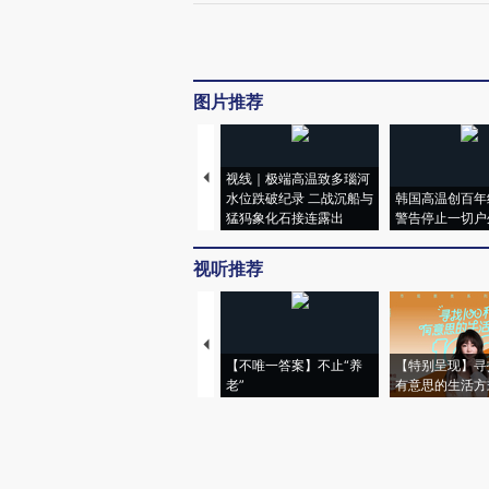
图片推荐
视线｜极端高温致多瑙河
水位跌破纪录 二战沉船与
韩国高温创百年
猛犸象化石接连露出
警告停止一切户
视听推荐
【不唯一答案】不止“养
【特别呈现】寻
老”
有意思的生活方