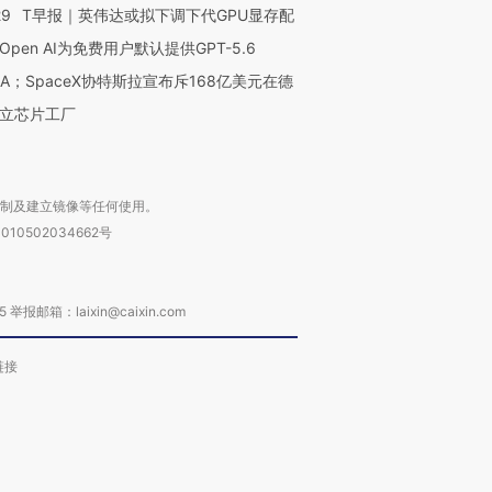
29
T早报｜英伟达或拟下调下代GPU显存配
Open AI为免费用户默认提供GPT-5.6
NA；SpaceX协特斯拉宣布斥168亿美元在德
立芯片工厂
复制及建立镜像等任何使用。
010502034662号
箱：laixin@caixin.com
链接