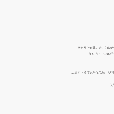
财新网所刊载内容之知识产
京ICP证090880号
违法和不良信息举报电话（涉网络暴力有
关