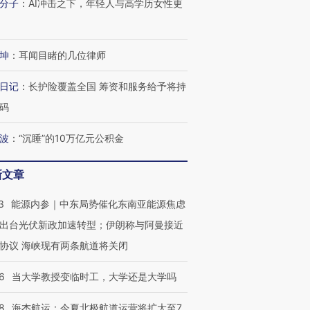
分子
：
AI冲击之下，年轻人与高学历女性更
坤
：
耳闻目睹的几位律师
日记
：
长护险覆盖全国 筹资和服务给予将持
码
波
：
“沉睡”的10万亿元公积金
新文章
3
能源内参｜中东局势催化东南亚能源焦虑
出台光伏新政加速转型；伊朗称与阿曼接近
协议 海峡现有两条航道将关闭
6
当大学教授变临时工，大学还是大学吗
8
海杰航运：今夏北极航道运营将扩大至7