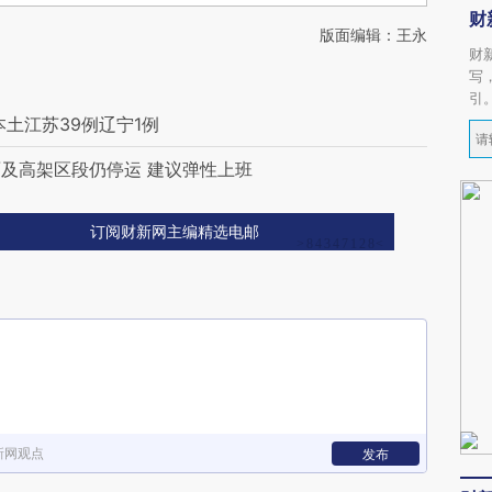
财
版面编辑：王永
财
写
引
本土江苏39例辽宁1例
及高架区段仍停运 建议弹性上班
订阅财新网主编精选电邮
新网观点
发布