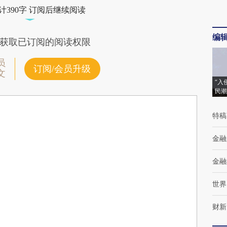
计390字 订阅后继续阅读
编
获取已订阅的阅读权限
员
订阅/会员升级
文
“入
民潮
特稿
金融
金融
世界
财新