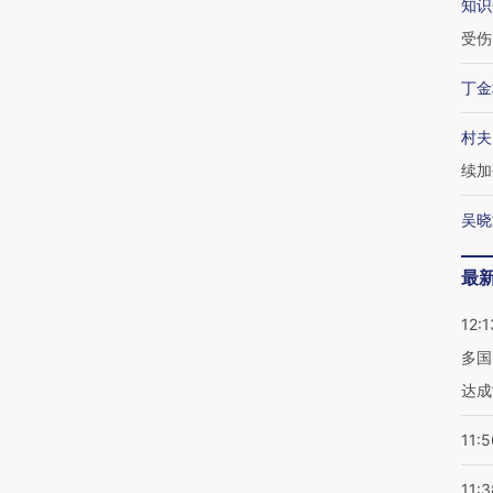
知识
受伤
丁金
村夫
续加
吴晓
最
12:1
多国
达成
11:5
11:3