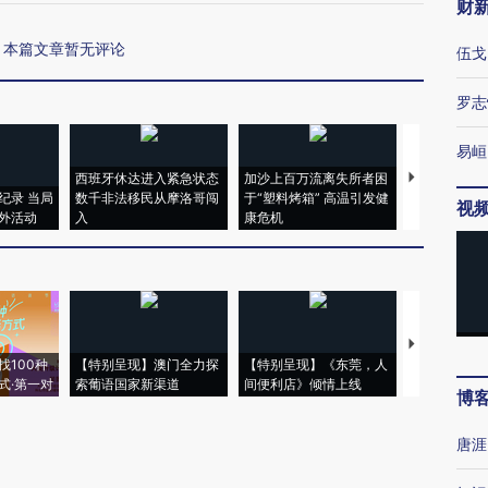
财
本篇文章暂无评论
伍戈
罗志
易峘
西班牙休达进入紧急状态
加沙上百万流离失所者困
视线｜HYR
纪录 当局
数千非法移民从摩洛哥闯
于“塑料烤箱” 高温引发健
术：是什么
视
外活动
入
康危机
心“花钱找虐
【推广】走
找100种
【特别呈现】澳门全力探
【特别呈现】《东莞，人
会，让数智科
式·第一对
索葡语国家新渠道
间便利店》倾情上线
业
博
唐涯