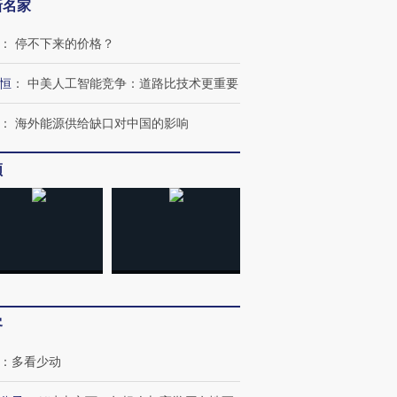
新名家
：
停不下来的价格？
恒
：
中美人工智能竞争：道路比技术更重要
：
海外能源供给缺口对中国的影响
OX的吸金
马航飞行员跨国走私7万
视线｜被称为“蟑螂”的印
让中产们甘
粒摇头丸 尿检体内含3种
度Z世代 用街头抗争将教
秘鲁纳斯
频
”？
毒品
育部长拱下台
13人遇难
进第四届链博
【商旅对话】华住集团
技“链”接产
【特别呈现】寻找100种
CFO：不靠规模取胜，华
【特别呈
有意思的生活方式·第三对
住三大增长引擎是什么？
有意思的
客
：
多看少动