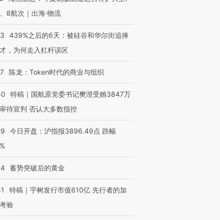
、8航次｜出海·物流
53
439%之后的6天：被硅谷和华尔街追捧
才，为何走入杠杆误区
07
陈龙：Token时代的商业与组织
50
特稿｜国航原党委书记樊澄受贿3847万
审待宣判 否认大多数指控
29
今日开盘：沪指报3896.49点 跌幅
0%
24
蓄势突破后的黄金
51
特稿｜宇树发行市值610亿 先行者的加
考验