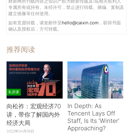
财新网所刊载内容之知识产权为财新传媒及/或相关权利人
专属所有或持有。未经许可，禁止进行转载、摘编、复制及
建立镜像等任何使用。
如有意愿转载，请发邮件至
hello@caixin.com
，获得书面
确认及授权后，方可转载。
推荐阅读
私房课
In Depth: As
向松祚：宏观经济70
Tencent Lays Off
讲，带你了解国内外
Staff, Is Its ‘Winter’
经济大局
Approaching?
2022年04月06日