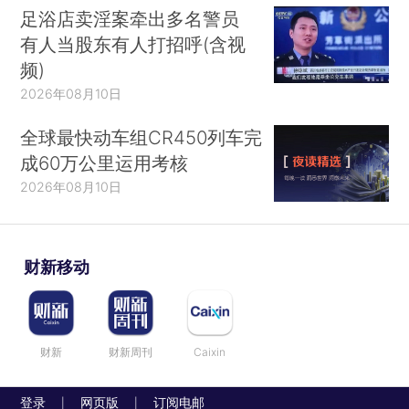
足浴店卖淫案牵出多名警员
有人当股东有人打招呼(含视
频)
2026年08月10日
全球最快动车组CR450列车完
成60万公里运用考核
2026年08月10日
财新移动
财新
财新周刊
Caixin
登录
网页版
订阅电邮
|
|