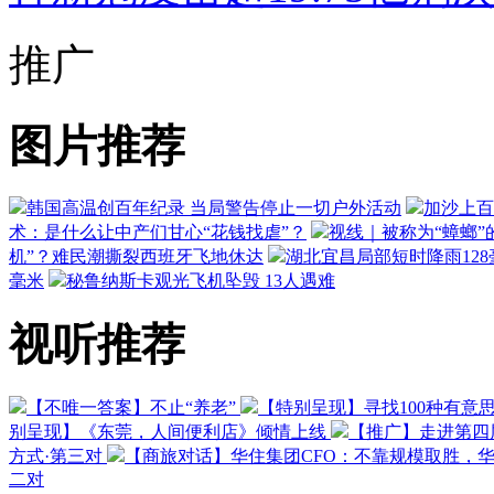
推广
图片推荐
韩国高温创百年纪录 当局警告停止一切户外活动
加沙上百
术：是什么让中产们甘心“花钱找虐”？
视线｜被称为“蟑螂”
机”？难民潮撕裂西班牙飞地休达
湖北宜昌局部短时降雨128毫
毫米
秘鲁纳斯卡观光飞机坠毁 13人遇难
视听推荐
【不唯一答案】不止“养老”
【特别呈现】寻找100种有意
别呈现】《东莞，人间便利店》倾情上线
【推广】走进第四
方式·第三对
【商旅对话】华住集团CFO：不靠规模取胜，
二对