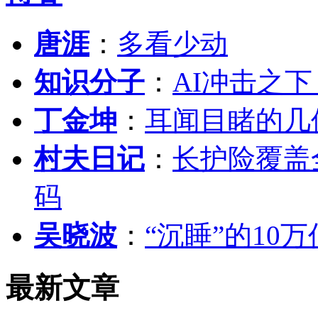
唐涯
：
多看少动
知识分子
：
AI冲击之
丁金坤
：
耳闻目睹的几
村夫日记
：
长护险覆盖
码
吴晓波
：
“沉睡”的10
最新文章