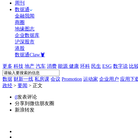
周刊
数据通
金融我闻
商圈
地缘图志
企业数据库
沪深股市
港股
数据通Claw🦞
更多
科技
地产
汽车
消费
能源
健康
环科
民生
ESG
数字说
比
数据
财新一线
私房课
会议
Promotion
运动家
企业用户
应用下
政经
>
要闻
>
正文
0
发表评论
分享到微信朋友圈
新浪转发