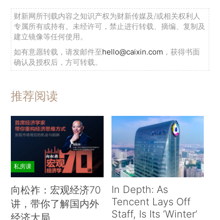
财新网所刊载内容之知识产权为财新传媒及/或相关权利人
专属所有或持有。未经许可，禁止进行转载、摘编、复制及
建立镜像等任何使用。
如有意愿转载，请发邮件至
hello@caixin.com
，获得书面
确认及授权后，方可转载。
推荐阅读
私房课
In Depth: As
向松祚：宏观经济70
Tencent Lays Off
讲，带你了解国内外
Staff, Is Its ‘Winter’
经济大局