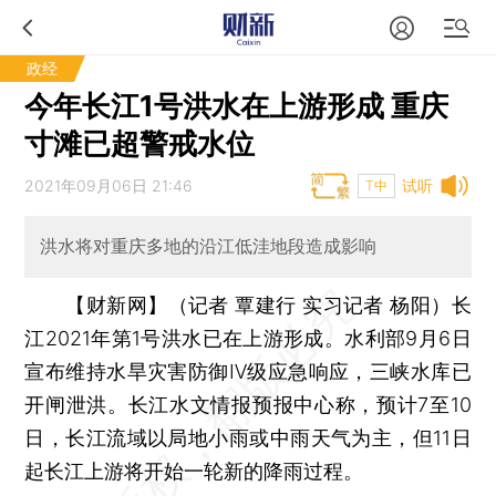
政经
今年长江1号洪水在上游形成 重庆
寸滩已超警戒水位
2021年09月06日 21:46
试听
T中
洪水将对重庆多地的沿江低洼地段造成影响
【财新网】（记者 覃建行 实习记者 杨阳）
长
江2021年第1号洪水已在上游形成。水利部9月6日
宣布维持水旱灾害防御Ⅳ级应急响应，三峡水库已
开闸泄洪。长江水文情报预报中心称，预计7至10
日，长江流域以局地小雨或中雨天气为主，但11日
起长江上游将开始一轮新的降雨过程。