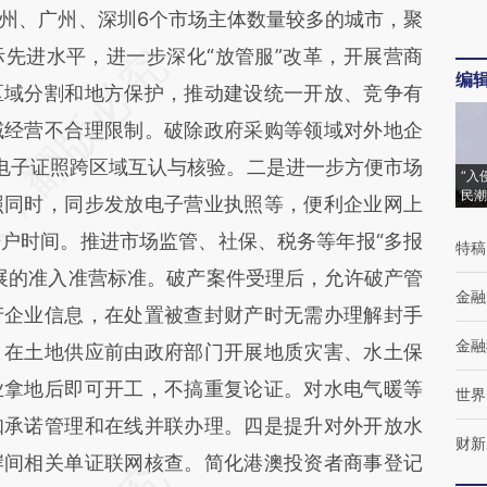
州、广州、深圳6个市场主体数量较多的城市，聚
先进水平，进一步深化“放管服”改革，开展营商
编
区域分割和地方保护，推动建设统一开放、竞争有
域经营不合理限制。破除政府采购等领域对外地企
电子证照跨区域互认与核验。二是进一步方便市场
“入
民潮
照同时，同步发放电子营业执照等，便利企业网上
户时间。推进市场监管、社保、税务等年报“多报
特稿
展的准入准营标准。破产案件受理后，允许破产管
金融
产企业信息，在处置被查封财产时无需办理解封手
金融
。在土地供应前由政府部门开展地质灾害、水土保
业拿地后即可开工，不搞重复论证。对水电气暖等
世界
知承诺管理和在线并联办理。四是提升对外开放水
财新
岸间相关单证联网核查。简化港澳投资者商事登记