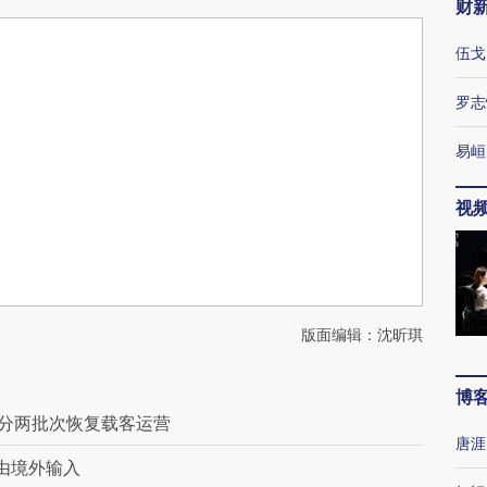
财
伍戈
罗志
易峘
视
版面编辑：沈昕琪
博
日分两批次恢复载客运营
唐涯
均由境外输入