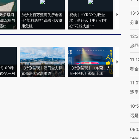
13:
致多瑙河
加沙上百万流离失所者困
视线｜HYROX的吸金
马航飞行员
二战沉船与
于“塑料烤箱” 高温引发健
术：是什么让中产们甘
粒摇头丸 尿
分事
露出
康危机
心“花钱找虐”？
毒品
12:
涉罪
11:1
【推广】走
找100种
【特别呈现】澳门全力探
【特别呈现】《东莞，人
会，让数智科
积金
式·第一对
索葡语国家新渠道
间便利店》倾情上线
业
11:0
逐季
10:
远是
08:
纪违