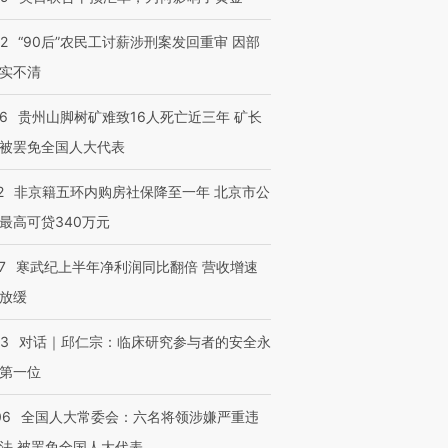
32
“90后”农民工讨薪涉刑案发回重审 因部
跨国走私7万
视线｜被称为“蟑螂”的印
视线｜“入侵”还是“人道危
检体内含3种
度Z世代 用街头抗争将教
机”？难民潮撕裂西班牙
秘鲁纳斯
实不清
育部长拱下台
飞地休达
13人遇难
36
贵州山脚树矿难致16人死亡近三年 矿长
被罢免全国人大代表
2
非京籍五环内购房社保降至一年 北京市公
进第四届链博
【商旅对话】华住集团
技“链”接产
【特别呈现】寻找100种
CFO：不靠规模取胜，华
【特别呈
最高可贷340万元
有意思的生活方式·第三对
住三大增长引擎是什么？
有意思的
7
寒武纪上半年净利润同比翻倍 营收增速
放缓
53
对话｜邱仁宗：临床研究参与者的安全永
第一位
06
全国人大常委会：六名将领涉嫌严重违
法 被罢免全国人大代表