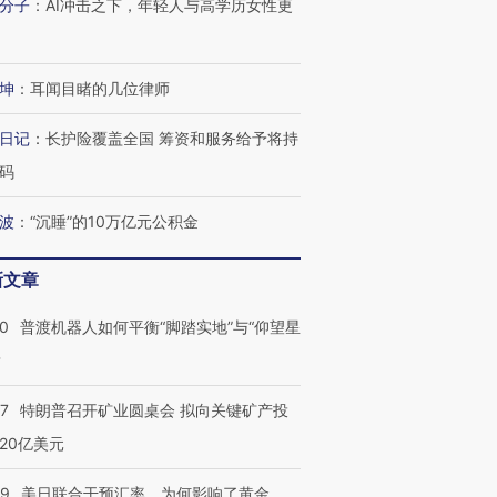
分子
：
AI冲击之下，年轻人与高学历女性更
坤
：
耳闻目睹的几位律师
日记
：
长护险覆盖全国 筹资和服务给予将持
码
波
：
“沉睡”的10万亿元公积金
新文章
00
普渡机器人如何平衡“脚踏实地”与“仰望星
？
57
特朗普召开矿业圆桌会 拟向关键矿产投
20亿美元
09
美日联合干预汇率，为何影响了黄金