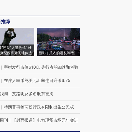
辑推荐
侵”还是“人道危机” 难
撕裂西班牙飞地休达
显影｜瓜农的漫长等待
｜
宇树发行市值610亿 先行者的加速和考验
｜
在岸人民币兑美元汇率连日升破6.75
我闻
｜
艾路明及多名股东被拘
｜
特朗普再签两份行政令限制出生公民权
周刊
｜
【封面报道】电力现货市场元年突进