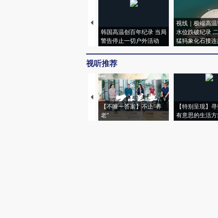
视线｜极端高温
韩国高温创百年纪录 当局
水位跌破纪录 
警告停止一切户外活动
猛犸象化石接连
视听推荐
【不唯一答案】不止“养
【特别呈现】寻
老”
有意思的生活方