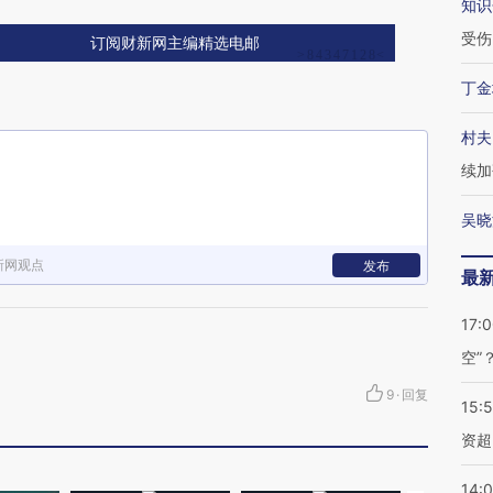
知识
受伤
订阅财新网主编精选电邮
丁金
村夫
续加
吴晓
新网观点
发布
最
17:
空”
9
·
回复
15:
资超
14: