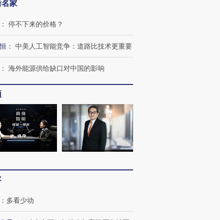
新名家
：
停不下来的价格？
恒
：
中美人工智能竞争：道路比技术更重要
：
海外能源供给缺口对中国的影响
频
客
：
多看少动