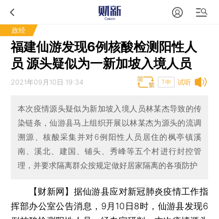
政经
福建仙游发现6例核酸检测阳性人
员 源头疑似为一新加坡入境人员
2021年09月10日 19:34
试听
T中
本次疫情源头疑似为新加坡入境人员林某杰导致的传
染链条，仙游县马上组织开展以林某杰为源头的流调
溯源、核酸采集并对6例阳性人员居住的枫亭镇溪
南、溪北、建国、铺头、秀峰等五个村进行封控管
理，并要求隔离群众按规定做好居家隔离的各项防护
【财新网】
据仙游县应对新冠肺炎疫情工作指
挥部办公室公告消息，9月10日8时，仙游县发现6