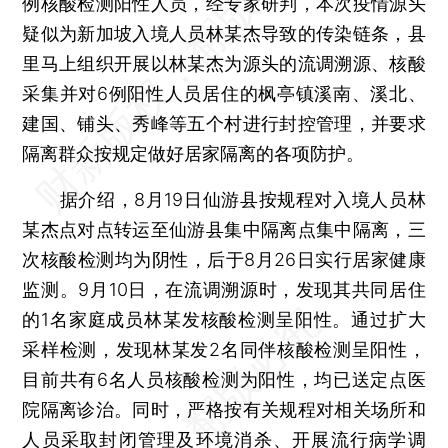
例核酸检测阳性人员，经专家研判，本次疫情源头
疑似为新加坡入境人员林某杰导致的传染链条，县
里马上组织开展以林某杰为源头的流调溯源、核酸
采集并对6例阳性人员居住的枫亭镇溪南、溪北、
建国、铺头、秀峰等五个村进行封控管理，并要求
隔离群众按规定做好居家隔离的各项防护。
据介绍，8月19日仙游县按规程对入境人员林
某杰点对点转运至仙游县集中隔离点集中隔离，三
次核酸检测均为阴性，后于8月26日实行居家健康
监测。9月10日，在流调溯源时，发现其共同居住
的1名家庭成员林某发核酸检测呈阳性。通过扩大
采样检测，发现林某发2名同伴核酸检测呈阳性，
目前共有6名人员核酸检测为阳性，均已送定点医
院隔离诊治。同时，严格按有关规程对相关场所和
人员采取封闭管理及环境消杀、开展流行病学调