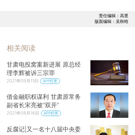
责任编辑：高昱
版面编辑：吴秋晗
相关阅读
甘肃电投窝案新进展 原总经
理李辉被诉三宗罪
2021年09月11日
APP打开
借金融职权谋利 甘肃原常务
副省长宋亮被“双开”
2021年08月16日
APP打开
反腐记|又一名十八届中央委