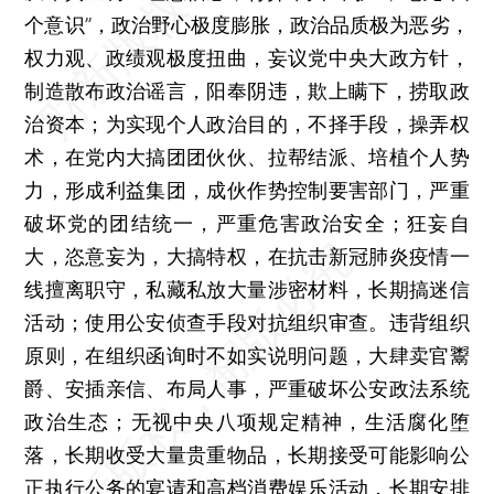
个意识”，政治野心极度膨胀，政治品质极为恶劣，
权力观、政绩观极度扭曲，妄议党中央大政方针，
制造散布政治谣言，阳奉阴违，欺上瞒下，捞取政
治资本；为实现个人政治目的，不择手段，操弄权
术，在党内大搞团团伙伙、拉帮结派、培植个人势
力，形成利益集团，成伙作势控制要害部门，严重
破坏党的团结统一，严重危害政治安全；狂妄自
大，恣意妄为，大搞特权，在抗击新冠肺炎疫情一
线擅离职守，私藏私放大量涉密材料，长期搞迷信
活动；使用公安侦查手段对抗组织审查。违背组织
原则，在组织函询时不如实说明问题，大肆卖官鬻
爵、安插亲信、布局人事，严重破坏公安政法系统
政治生态；无视中央八项规定精神，生活腐化堕
落，长期收受大量贵重物品，长期接受可能影响公
正执行公务的宴请和高档消费娱乐活动，长期安排