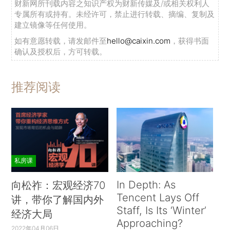
财新网所刊载内容之知识产权为财新传媒及/或相关权利人
专属所有或持有。未经许可，禁止进行转载、摘编、复制及
建立镜像等任何使用。
如有意愿转载，请发邮件至
hello@caixin.com
，获得书面
确认及授权后，方可转载。
推荐阅读
私房课
In Depth: As
向松祚：宏观经济70
Tencent Lays Off
讲，带你了解国内外
Staff, Is Its ‘Winter’
经济大局
Approaching?
2022年04月06日