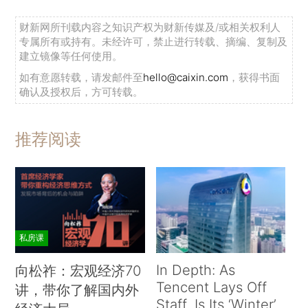
财新网所刊载内容之知识产权为财新传媒及/或相关权利人
专属所有或持有。未经许可，禁止进行转载、摘编、复制及
建立镜像等任何使用。
如有意愿转载，请发邮件至
hello@caixin.com
，获得书面
确认及授权后，方可转载。
推荐阅读
私房课
In Depth: As
向松祚：宏观经济70
Tencent Lays Off
讲，带你了解国内外
Staff, Is Its ‘Winter’