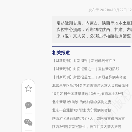
发布于 2021年10月22日 12
引起近期甘肃、内蒙古、陕西等地本土疫
疾控中心提醒，近期到过陕西、甘肃、内
来（返）京人员，必须进行核酸检测筛查
相关报道
【财新周刊】财新周刊｜新冠解药何在？
【财新周刊】封面报道之一｜重估新冠防线
【财新周刊】封面报道之二｜新冠变异病毒考验
北京昌平区新增4名内蒙古旅游返京人员核酸阳性
10月21日全国新增新冠43例 七省市本土28例
北京新增1例确诊 为此前确诊病例之妻
北京丰台通报1例阳性 为宁夏病例密接
陕西游客新冠阳性增至7人，曾同游甘肃内蒙古
陕西2例游客新冠阳性，曾在甘肃内蒙古旅游