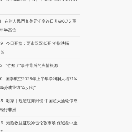
1
在岸人民币兑美元汇率连日升破6.75 重
年半高位
29
今日开盘：两市双双低开 沪指跌幅
6%
13
“竹知了”事件背后的舆情根源
10
国泰航空2026年上半年净利润大增71%
局势成业绩“双刃剑”
45
独家｜规避红海封锁 中国超大油轮停靠
绕行非洲
36
港险收益征税冲击伦敦市场 保诚盘中重
3%