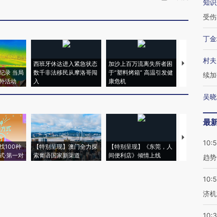
知识
受伤
丁金
村夫
西班牙休达进入紧急状态
加沙上百万流离失所者困
马航飞行员
纪录 当局
数千非法移民从摩洛哥闯
于“塑料烤箱” 高温引发健
粒摇头丸 尿
续加
外活动
入
康危机
毒品
吴晓
最
【推广】走
10:
找100种
【特别呈现】澳门全力探
【特别呈现】《东莞，人
会，让数智科
式·第一对
索葡语国家新渠道
间便利店》倾情上线
业
趋势
10:
济机
10: