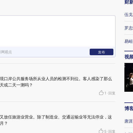
财
伍戈
罗志
易峘
新网观点
发布
视
境口岸公共服务场所从业人员的检测不到位。客人感染了那么
天或二天一测吗？
1
·
回复
博
又放任旅游业营业。除了制造业、交通运输业等无法停业，这
唐涯
月？
5
·
回复