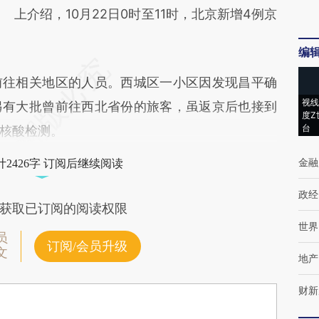
上介绍，10月22日0时至11时，北京新增4例京
编
往相关地区的人员。西城区一小区因发现昌平确
视线
另有大批曾前往西北省份的旅客，虽返京后也接到
度Z
台
核酸检测。
金融
2426字 订阅后继续阅读
政经
获取已订阅的阅读权限
世界
员
订阅/会员升级
文
地产
财新