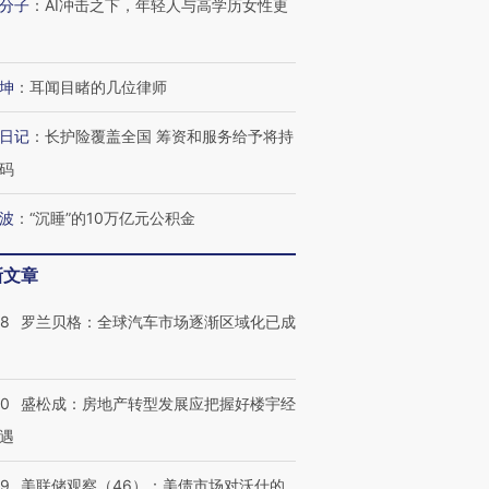
分子
：
AI冲击之下，年轻人与高学历女性更
坤
：
耳闻目睹的几位律师
日记
：
长护险覆盖全国 筹资和服务给予将持
跨国走私7万
视线｜HY
检体内含3种
泽连斯基密集出访美英 索
秘鲁纳斯卡观光飞机坠毁
术：是什
码
要防空导弹“救急”
13人遇难
心“花钱找
波
：
“沉睡”的10万亿元公积金
新文章
进第四届链博
【商旅对话】华住集团
58
罗兰贝格：全球汽车市场逐渐区域化已成
技“链”接产
【特别呈现】寻找100种
CFO：不靠规模取胜，华
【特别呈
有意思的生活方式·第三对
住三大增长引擎是什么？
有意思的
50
盛松成：房地产转型发展应把握好楼宇经
遇
39
美联储观察（46）：美债市场对沃什的