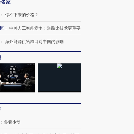
新名家
：
停不下来的价格？
恒
：
中美人工智能竞争：道路比技术更重要
：
海外能源供给缺口对中国的影响
频
客
：
多看少动