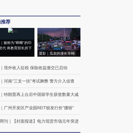
辑推荐
｜被称为“蟑螂”的印
世代 将教育部长拱下
显影｜瓜农的漫长等待
｜
境外收入征税 保险收益缴交已启动
｜
河南“三支一扶”考试舞弊 警方介入侦查
｜
特朗普再上台后中国留学生获签数量大减
｜
广州开发区产业园REIT较发行价“腰斩”
周刊
｜
【封面报道】电力现货市场元年突进