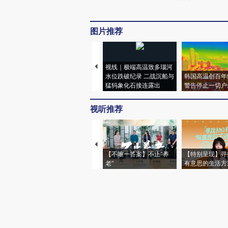
图片推荐
视线｜极端高温致多瑙河
水位跌破纪录 二战沉船与
韩国高温创百年
猛犸象化石接连露出
警告停止一切户
视听推荐
【不唯一答案】不止“养
【特别呈现】寻
老”
有意思的生活方