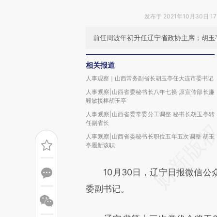
发布于 2021年10月30日 17
前任周波年初升任辽宁省政协主席；胡玉
相关报道
人事观察｜山西常务副省长胡玉亭任大连市委书记
人事观察|山西省委秘书长八年七换 原宣传部长廉
毅敏接棒胡玉亭
人事观察|山西省委常委分工调整 秘书长胡玉亭转
任副省长
人事观察|山西省委秘书长职位五年五次调整 胡玉
亭履新该职
10月30日，辽宁日报微信公
委副书记。