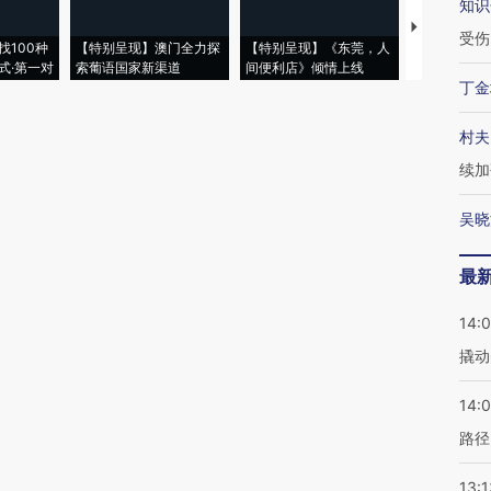
知识
【推广】走
受伤
找100种
【特别呈现】澳门全力探
【特别呈现】《东莞，人
会，让数智科
式·第一对
索葡语国家新渠道
间便利店》倾情上线
业
丁金
村夫
续加
吴晓
最
14:
撬动
14:0
路径
13:1