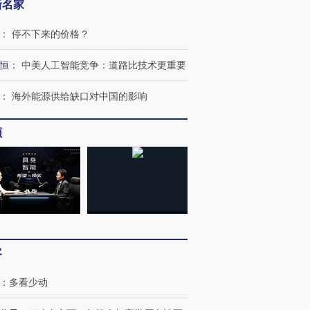
新名家
：
停不下来的价格？
恒
：
中美人工智能竞争：道路比技术更重要
：
海外能源供给缺口对中国的影响
频
跨国走私7万
视线｜HY
检体内含3种
泽连斯基密集出访美英 索
秘鲁纳斯卡观光飞机坠毁
术：是什
要防空导弹“救急”
13人遇难
心“花钱找
客
：
多看少动