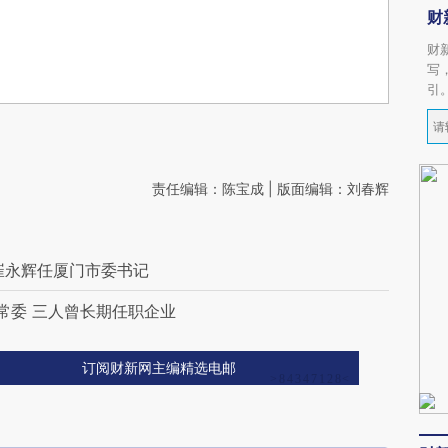
财
财
写
引
责任编辑：陈宝成 | 版面编辑：刘春辉
”崔永辉任厦门市委书记
常委 三人曾长期任职企业
订阅财新网主编精选电邮