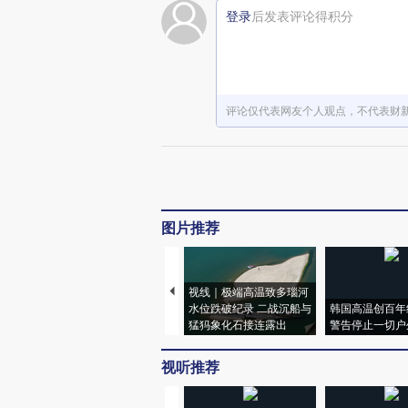
登录
后发表评论得积分
评论仅代表网友个人观点，不代表财
图片推荐
视线｜极端高温致多瑙河
水位跌破纪录 二战沉船与
韩国高温创百年
猛犸象化石接连露出
警告停止一切户
视听推荐