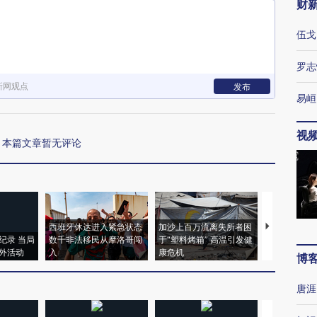
财
伍戈
罗志
新网观点
发布
易峘
视
本篇文章暂无评论
西班牙休达进入紧急状态
加沙上百万流离失所者困
马航飞行员
纪录 当局
数千非法移民从摩洛哥闯
于“塑料烤箱” 高温引发健
粒摇头丸 尿
外活动
入
康危机
毒品
博
唐涯