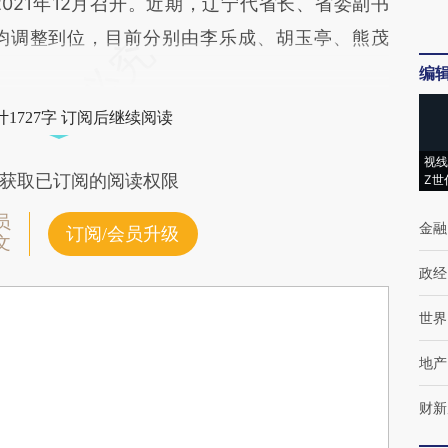
21年12月召开。近期，辽宁代省长、省委副书
”均调整到位，目前分别由李乐成、胡玉亭、熊茂
编
1727字 订阅后继续阅读
视线
获取已订阅的阅读权限
Z世
员
金融
订阅/会员升级
文
政经
世界
地产
财新