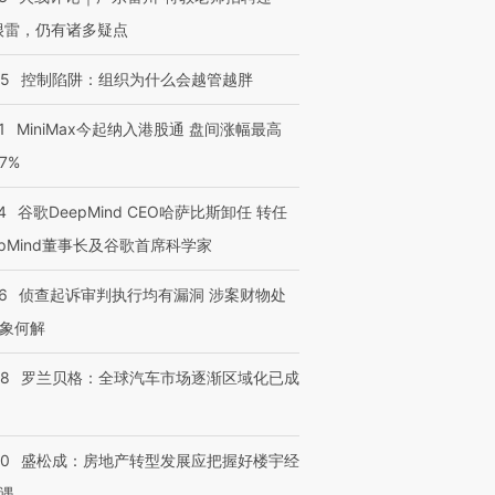
很雷，仍有诸多疑点
05
控制陷阱：组织为什么会越管越胖
1
MiniMax今起纳入港股通 盘间涨幅最高
77%
4
谷歌DeepMind CEO哈萨比斯卸任 转任
epMind董事长及谷歌首席科学家
6
侦查起诉审判执行均有漏洞 涉案财物处
象何解
58
罗兰贝格：全球汽车市场逐渐区域化已成
50
盛松成：房地产转型发展应把握好楼宇经
遇