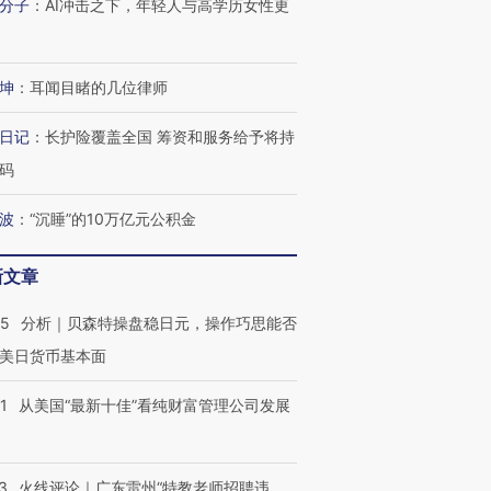
分子
：
AI冲击之下，年轻人与高学历女性更
进第四届链博
【商旅对话】华住集团
技“链”接产
【特别呈现】寻找100种
CFO：不靠规模取胜，华
【特别呈
有意思的生活方式·第三对
住三大增长引擎是什么？
有意思的
坤
：
耳闻目睹的几位律师
日记
：
长护险覆盖全国 筹资和服务给予将持
码
波
：
“沉睡”的10万亿元公积金
新文章
05
分析｜贝森特操盘稳日元，操作巧思能否
美日货币基本面
1
从美国“最新十佳”看纯财富管理公司发展
3
火线评论｜广东雷州“特教老师招聘违