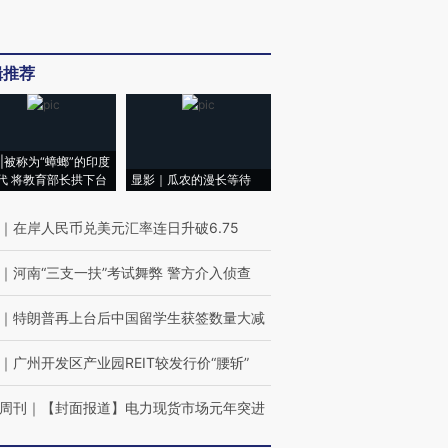
辑推荐
|被称为“蟑螂”的印度
代 将教育部长拱下台
显影｜瓜农的漫长等待
｜
在岸人民币兑美元汇率连日升破6.75
｜
河南“三支一扶”考试舞弊 警方介入侦查
｜
特朗普再上台后中国留学生获签数量大减
｜
广州开发区产业园REIT较发行价“腰斩”
周刊
｜
【封面报道】电力现货市场元年突进