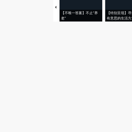
【不唯一答案】不止“养
【特别呈现】寻
老”
有意思的生活方