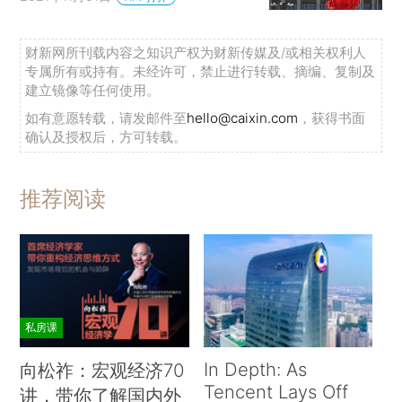
财新网所刊载内容之知识产权为财新传媒及/或相关权利人
专属所有或持有。未经许可，禁止进行转载、摘编、复制及
建立镜像等任何使用。
如有意愿转载，请发邮件至
hello@caixin.com
，获得书面
确认及授权后，方可转载。
推荐阅读
私房课
In Depth: As
向松祚：宏观经济70
Tencent Lays Off
讲，带你了解国内外