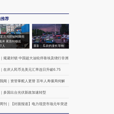
辑推荐
宜昌局部短时降雨
8毫米 紧急转移近
00人
显影｜瓜农的漫长等待
｜
规避封锁 中国超大油轮停靠埃及绕行非洲
｜
在岸人民币兑美元汇率连日升破6.75
我闻
｜
资管掌舵人更替 百年人寿僵局何解
｜
多国出台光伏新政加速转型
周刊
｜
【封面报道】电力现货市场元年突进