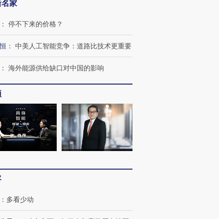
新名家
：
停不下来的价格？
恒
：
中美人工智能竞争：道路比技术更重要
：
海外能源供给缺口对中国的影响
频
客
：
多看少动