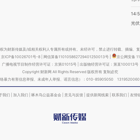
14:
光伏
权为财新传媒及/或相关权利人专属所有或持有。未经许可，禁止进行转载、摘编、
京ICP备10026701号-8
|
网信算备110105862729401250013号
|
京公网安备 11
广播电视节目制作经营许可证：京第01015号
|
出版物经营许可证：第直100013号
Copyright 财新网 All Rights Reserved 版权所有 复制必究
害信息举报、未成年人举报、谣言信息）：010-85905050 13195200605 举报邮
于我们
|
加入我们
|
啄木鸟公益基金会
|
意见与反馈
|
提供新闻线索
|
联系我们
|
友情