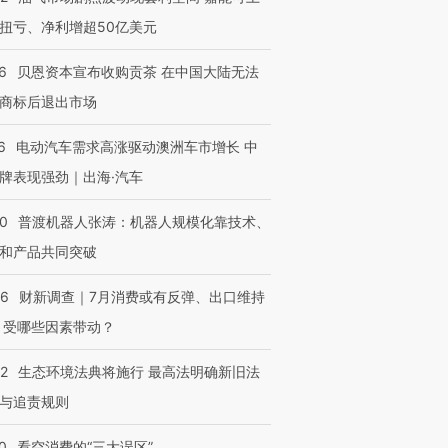
扭亏、净利增超50亿美元
6
贝恩资本宣布收购贡茶 在中国大陆无法
商标后退出市场
6
电动汽车需求高涨驱动澳洲车市增长 中
OX的吸金
马航飞行员跨国走私7万
视线｜被称为“蟑螂”的印
牌表现强劲｜出海·汽车
让中产们甘
粒摇头丸 尿检体内含3种
度Z世代 用街头抗争将教
秘鲁纳斯
”？
毒品
育部长拱下台
13人遇难
00
普渡机器人张涛：机器人规模化靠技术、
和产品共同突破
56
财新调查｜7月消费或有反弹、出口维持
进第四届链博
【商旅对话】华住集团
 受哪些因素带动？
技“链”接产
【特别呈现】寻找100种
CFO：不靠规模取胜，华
【特别呈
有意思的生活方式·第三对
住三大增长引擎是什么？
有意思的
42
生态环境法典将施行 最高法明确新旧法
与追责规则
0
看空消费的“三大误区”