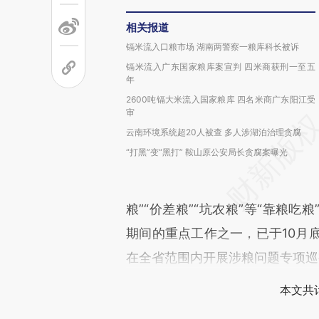
相关报道
镉米流入口粮市场 湖南两警察一粮库科长被诉
镉米流入广东国家粮库案宣判 四米商获刑一至五
年
2600吨镉大米流入国家粮库 四名米商广东阳江受
审
云南环境系统超20人被查 多人涉湖泊治理贪腐
“打黑”变“黑打” 鞍山原公安局长贪腐案曝光
粮”“价差粮”“坑农粮”等“靠粮
期间的重点工作之一，已于10月底
在全省范围内开展涉粮问题专项巡
本文共计