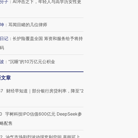
分子
：
AI冲击之下，年轻人与高学历女性更
坤
：
耳闻目睹的几位律师
日记
：
长护险覆盖全国 筹资和服务给予将持
码
波
：
“沉睡”的10万亿元公积金
新文章
37
财经早知道｜部分银行房贷利率，降至“2
0
宇树科技IPO估值600亿元 DeepSeek参
略配售
22
油气市场剧烈波动现套利空间 嘉能可上