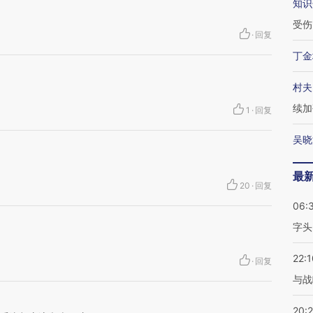
知识
受伤
·
回复
丁金
村夫
续加
1
·
回复
吴晓
最
20
·
回复
06:
字头
22:1
·
回复
与战
20: