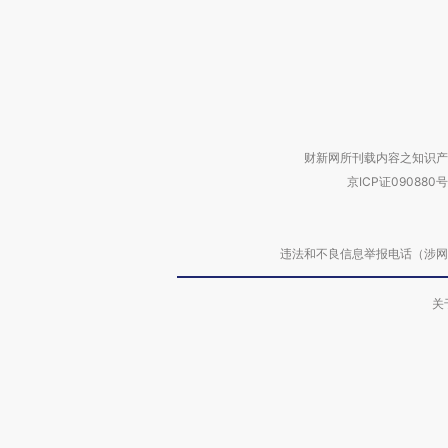
财新网所刊载内容之知识产
京ICP证090880号
违法和不良信息举报电话（涉网络暴力有
关