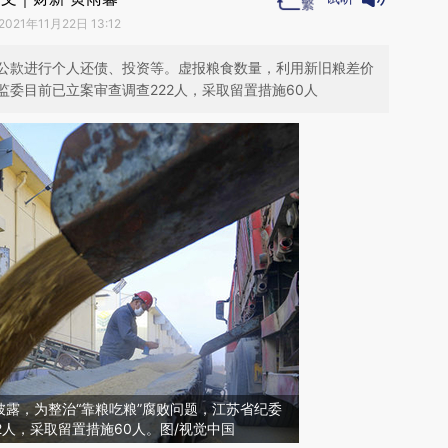
2021年11月22日 13:12
公款进行个人还债、投资等。虚报粮食数量，利用新旧粮差价
委目前已立案审查调查222人，采取留置措施60人
露，为整治“靠粮吃粮”腐败问题，江苏省纪委
2人，采取留置措施60人。图/视觉中国