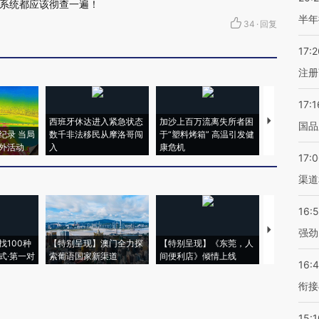
系统都应该彻查一遍！
半年
34
·
回复
17:2
注册
17:1
西班牙休达进入紧急状态
加沙上百万流离失所者困
视线｜HYR
国品
纪录 当局
数千非法移民从摩洛哥闯
于“塑料烤箱” 高温引发健
术：是什么
外活动
入
康危机
心“花钱找虐
17:
渠道
16:
【推广】走
强劲
找100种
【特别呈现】澳门全力探
【特别呈现】《东莞，人
会，让数智科
式·第一对
索葡语国家新渠道
间便利店》倾情上线
业
16:
衔接
15:1