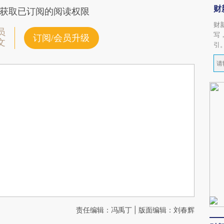
财
获取已订阅的阅读权限
财
员
写
订阅/会员升级
文
引
责任编辑：冯禹丁 | 版面编辑：刘春辉