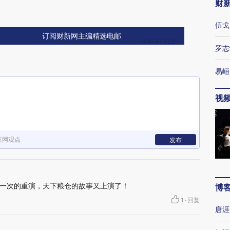
财
伍戈
订阅财新网主编精选电邮
罗志
易峘
视
新网观点
发布
一次的重演，天下粮仓的故事又上演了！
博
1
·
回复
唐涯