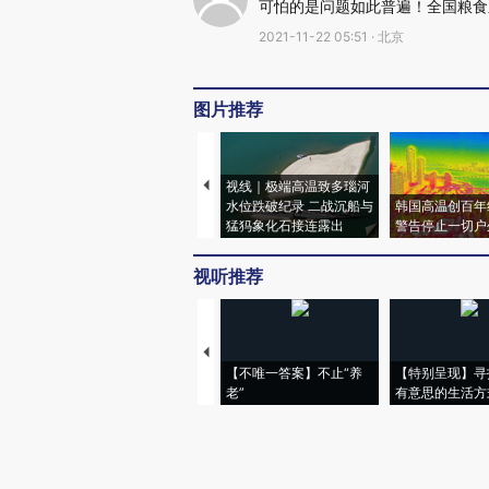
可怕的是问题如此普遍！全国粮食
2021-11-22 05:51 · 北京
图片推荐
视线｜极端高温致多瑙河
水位跌破纪录 二战沉船与
韩国高温创百年
猛犸象化石接连露出
警告停止一切户
视听推荐
【不唯一答案】不止“养
【特别呈现】寻
老”
有意思的生活方