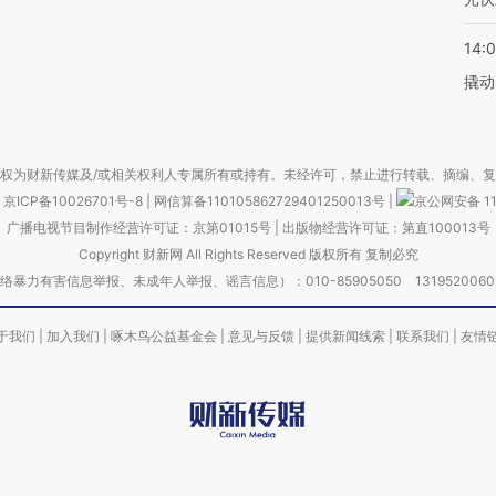
14:
撬动
权为财新传媒及/或相关权利人专属所有或持有。未经许可，禁止进行转载、摘编、
京ICP备10026701号-8
|
网信算备110105862729401250013号
|
京公网安备 11
广播电视节目制作经营许可证：京第01015号
|
出版物经营许可证：第直100013号
Copyright 财新网 All Rights Reserved 版权所有 复制必究
害信息举报、未成年人举报、谣言信息）：010-85905050 13195200605 举报邮
于我们
|
加入我们
|
啄木鸟公益基金会
|
意见与反馈
|
提供新闻线索
|
联系我们
|
友情