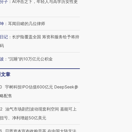
分子
：
AI冲击之下，年轻人与高学历女性更
坤
：
耳闻目睹的几位律师
日记
：
长护险覆盖全国 筹资和服务给予将持
码
波
：
“沉睡”的10万亿元公积金
新文章
0
宇树科技IPO估值600亿元 DeepSeek参
略配售
22
油气市场剧烈波动现套利空间 嘉能可上
扭亏、净利增超50亿美元
OX的吸金
马航飞行员跨国走私7万
视线｜被称为“蟑螂”的印
让中产们甘
6
贝恩资本宣布收购贡茶 在中国大陆无法
粒摇头丸 尿检体内含3种
度Z世代 用街头抗争将教
秘鲁纳斯