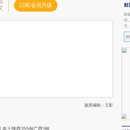
员
财
订阅/会员升级
文
财
写
引
版面编辑：王影
 本土陕西155例广西1例