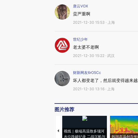
唐云VOX
蛮严重啊
2021-12-30 15:53 · 上海
世纪少年
老太婆不老啊
2021-12-30 15:22 · 武汉
财新网友6rO5Cc
坏人都变老了，然后就变得越来越
2021-12-30 13:16 · 上海
图片推荐
视线｜极端高温致多瑙河
水位跌破纪录 二战沉船与
韩国高温创百年