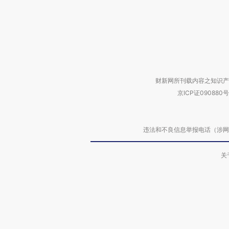
财新网所刊载内容之知识产
京ICP证090880号
违法和不良信息举报电话（涉网络暴力有
关