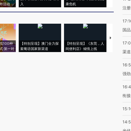
外活动
入
康危机
心“花钱找虐
注册
17:1
国品
【推广】走
17:
找100种
【特别呈现】澳门全力探
【特别呈现】《东莞，人
会，让数智科
式·第一对
索葡语国家新渠道
间便利店》倾情上线
业
渠道
16:
强劲
16:
衔接
15:1
14:
光伏