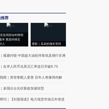
辑推荐
宜昌局部短时降雨
8毫米 紧急转移近
00人
显影｜瓜农的漫长等待
｜
规避封锁 中国超大油轮停靠埃及绕行非洲
｜
在岸人民币兑美元汇率连日升破6.75
我闻
｜
资管掌舵人更替 百年人寿僵局何解
｜
多国出台光伏新政加速转型
周刊
｜
【封面报道】电力现货市场元年突进