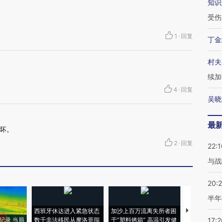
知识
受伤
1
·
回复
丁金
村夫
续加
4
·
回复
吴晓
最
坏。
2
·
回复
22:1
与战
20:
半年
西班牙休达进入紧急状态
加沙上百万流离失所者困
视线｜HYR
纪录 当局
数千非法移民从摩洛哥闯
于“塑料烤箱” 高温引发健
术：是什么
17:2