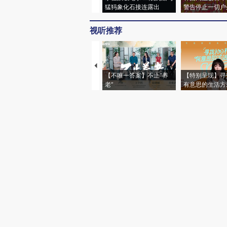
猛犸象化石接连露出
警告停止一切户
视听推荐
【不唯一答案】不止“养
【特别呈现】寻
老”
有意思的生活方