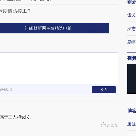
财
运疫情防控工作
伍戈
罗志
订阅财新网主编精选电邮
易峘
视
新网观点
发布
博
高于工人和农民。
唐涯
8
·
回复