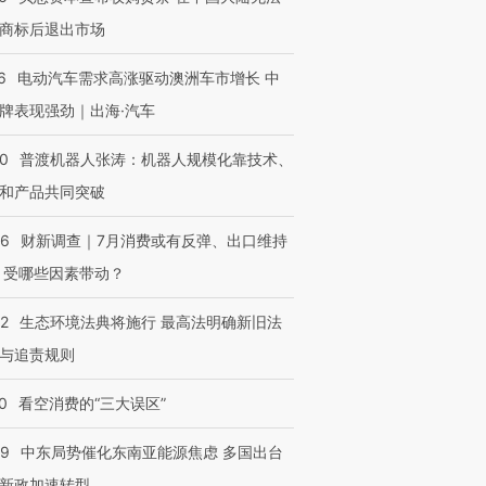
”？
毒品
育部长拱下台
13人遇难
商标后退出市场
6
电动汽车需求高涨驱动澳洲车市增长 中
牌表现强劲｜出海·汽车
进第四届链博
【商旅对话】华住集团
00
普渡机器人张涛：机器人规模化靠技术、
技“链”接产
【特别呈现】寻找100种
CFO：不靠规模取胜，华
【特别呈
有意思的生活方式·第三对
住三大增长引擎是什么？
有意思的
和产品共同突破
56
财新调查｜7月消费或有反弹、出口维持
 受哪些因素带动？
42
生态环境法典将施行 最高法明确新旧法
与追责规则
0
看空消费的“三大误区”
59
中东局势催化东南亚能源焦虑 多国出台
新政加速转型