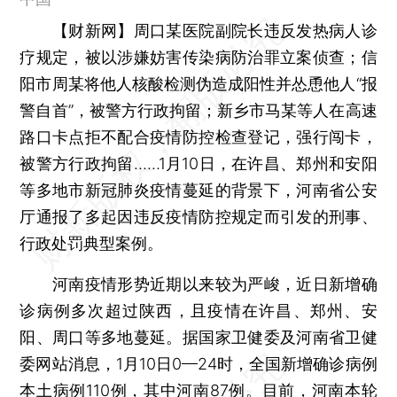
【财新网】
周口某医院副院长违反发热病人诊
疗规定，被以涉嫌妨害传染病防治罪立案侦查；信
阳市周某将他人核酸检测伪造成阳性并怂恿他人“报
警自首”，被警方行政拘留；新乡市马某等人在高速
路口卡点拒不配合疫情防控检查登记，强行闯卡，
被警方行政拘留……1月10日，在许昌、郑州和安阳
等多地市新冠肺炎疫情蔓延的背景下，河南省公安
厅通报了多起因违反疫情防控规定而引发的刑事、
行政处罚典型案例。
河南疫情形势近期以来较为严峻，近日新增确
诊病例多次超过陕西，且疫情在许昌、郑州、安
阳、周口等多地蔓延。据国家卫健委及河南省卫健
委网站消息，1月10日0—24时，全国新增确诊病例
本土病例110例，其中河南87例。目前，河南本轮