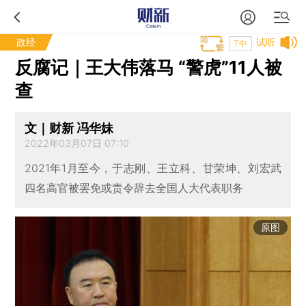
政经
试听
T中
反腐记｜王大伟落马 “警虎”11人被
查
文｜财新 冯华妹
2022年03月07日 07:10
2021年1月至今，于志刚、王立科、甘荣坤、刘宏武
四名高官被罢免或责令辞去全国人大代表职务
原图