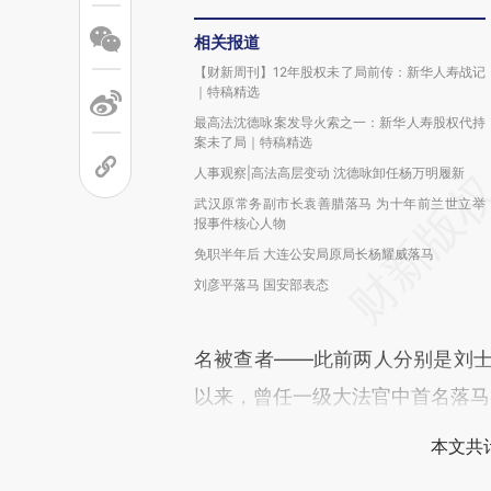
相关报道
【财新周刊】12年股权未了局前传：新华人寿战记
｜特稿精选
最高法沈德咏案发导火索之一：新华人寿股权代持
案未了局｜特稿精选
人事观察|高法高层变动 沈德咏卸任杨万明履新
武汉原常务副市长袁善腊落马 为十年前兰世立举
报事件核心人物
免职半年后 大连公安局原局长杨耀威落马
刘彦平落马 国安部表态
名被查者——此前两人分别是刘士
以来，曾任一级大法官中首名落马
本文共计