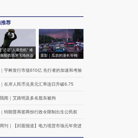
辑推荐
侵”还是“人道危机” 难
撕裂西班牙飞地休达
显影｜瓜农的漫长等待
｜
宇树发行市值610亿 先行者的加速和考验
｜
在岸人民币兑美元汇率连日升破6.75
我闻
｜
艾路明及多名股东被拘
｜
特朗普再签两份行政令限制出生公民权
周刊
｜
【封面报道】电力现货市场元年突进