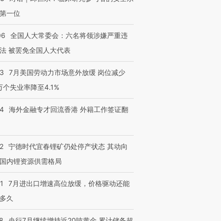
第一位
06
全国人大常委会：六名将领涉嫌严重违
法 被罢免全国人大代表
43
7月美国劳动力市场意外放缓 岗位减少
3万个失业率降至4.1%
14
海外金融专才回流香港 外籍工作签证翻
2
宁德时代宜春锂矿仍处停产状态 其动向
国内锂资源供需格局
1
7月进出口增速高位放缓，价格驱动还能
多久
8
央行7月继续增持近20吨黄金 累计储备超