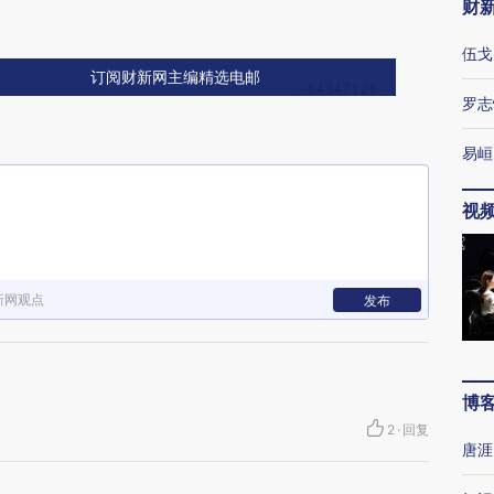
财
伍戈
订阅财新网主编精选电邮
罗志
易峘
视
新网观点
发布
博
2
·
回复
唐涯