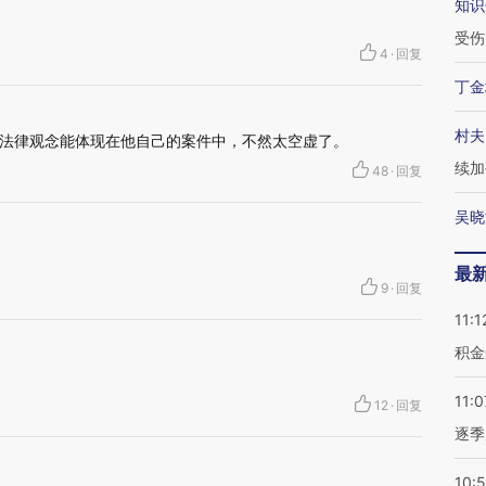
知识
受伤
4
·
回复
丁金
村夫
法律观念能体现在他自己的案件中，不然太空虚了。
续加
48
·
回复
吴晓
最
9
·
回复
11:1
积金
11:0
12
·
回复
逐季
10: