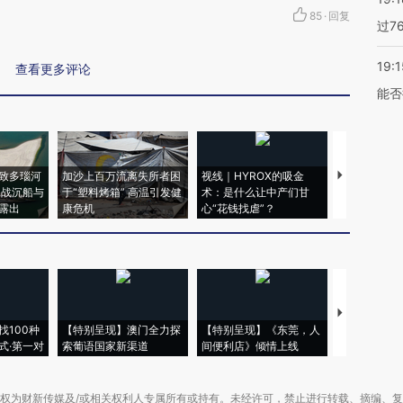
85
·
回复
过7
19:1
查看更多评论
能否
致多瑙河
加沙上百万流离失所者困
视线｜HYROX的吸金
马航飞行员
二战沉船与
于“塑料烤箱” 高温引发健
术：是什么让中产们甘
粒摇头丸 尿
露出
康危机
心“花钱找虐”？
毒品
【推广】走
找100种
【特别呈现】澳门全力探
【特别呈现】《东莞，人
会，让数智科
式·第一对
索葡语国家新渠道
间便利店》倾情上线
业
权为财新传媒及/或相关权利人专属所有或持有。未经许可，禁止进行转载、摘编、