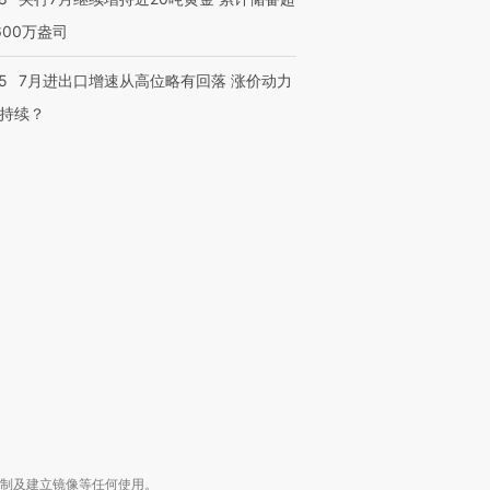
600万盎司
5
7月进出口增速从高位略有回落 涨价动力
持续？
跨国走私7万
视线｜被称为“蟑螂”的印
视线｜“入侵”还是“人道危
检体内含3种
度Z世代 用街头抗争将教
机”？难民潮撕裂西班牙
秘鲁纳斯
育部长拱下台
飞地休达
13人遇难
进第四届链博
【商旅对话】华住集团
技“链”接产
【特别呈现】寻找100种
CFO：不靠规模取胜，华
【特别呈
有意思的生活方式·第三对
住三大增长引擎是什么？
有意思的
复制及建立镜像等任何使用。