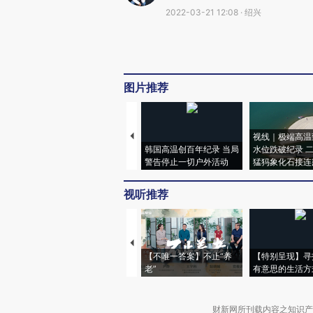
2022-03-21 12:08 · 绍兴
图片推荐
视线｜极端高温
韩国高温创百年纪录 当局
水位跌破纪录 
警告停止一切户外活动
猛犸象化石接连
视听推荐
【不唯一答案】不止“养
【特别呈现】寻
老”
有意思的生活方
财新网所刊载内容之知识产