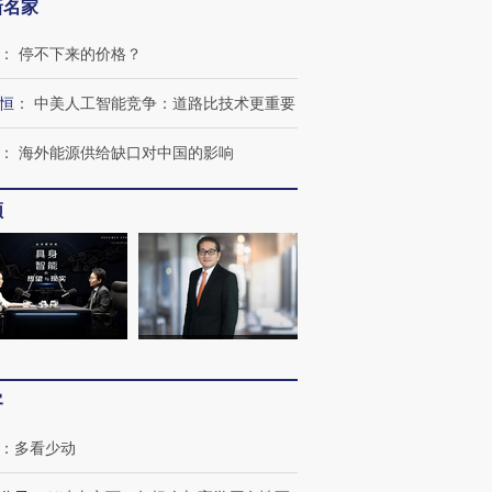
新名家
：
停不下来的价格？
恒
：
中美人工智能竞争：道路比技术更重要
：
海外能源供给缺口对中国的影响
频
客
：
多看少动