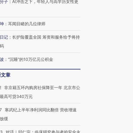
分子
：
AI冲击之下，年轻人与高学历女性更
坤
：
耳闻目睹的几位律师
日记
：
长护险覆盖全国 筹资和服务给予将持
码
波
：
“沉睡”的10万亿元公积金
新文章
2
非京籍五环内购房社保降至一年 北京市公
最高可贷340万元
7
寒武纪上半年净利润同比翻倍 营收增速
放缓
53
对话｜邱仁宗：临床研究参与者的安全永