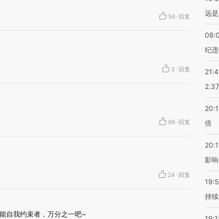
远是
59
·
回复
08:
纪违
3
·
回复
21:
2.
20:
69
·
回复
倍
20:1
影响
24
·
回复
19:5
持续
能自我约束者，万分之一吧~
19:1