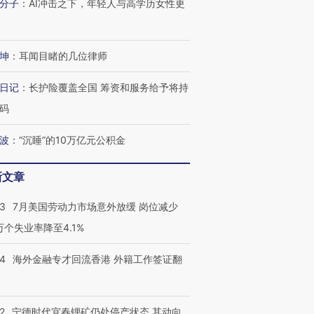
分子
：
AI冲击之下，年轻人与高学历女性更
坤
：
耳闻目睹的几位律师
日记
：
长护险覆盖全国 筹资和服务给予将持
码
波
：
“沉睡”的10万亿元公积金
新文章
43
7月美国劳动力市场意外放缓 岗位减少
3万个失业率降至4.1%
14
海外金融专才回流香港 外籍工作签证翻
2
宁德时代宜春锂矿仍处停产状态 其动向