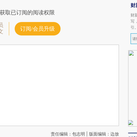
财
获取已订阅的阅读权限
财
写
员
引
订阅/会员升级
文
责任编辑：包志明 | 版面编辑：边放