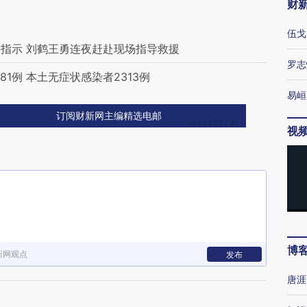
财
伍戈
指示 刘鹤王勇连夜赶赴现场指导救援
罗志
81例 本土无症状感染者2313例
易峘
订阅财新网主编精选电邮
视
博
新网观点
发布
唐涯