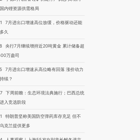
国内锂资源供需格局
跨国走私7万
视线｜被称为“蟑螂”的印
视线｜“入侵”还是“人道危
1
7月进出口增速高位放缓，价格驱动还能
检体内含3种
度Z世代 用街头抗争将教
机”？难民潮撕裂西班牙
秘鲁纳斯
育部长拱下台
飞地休达
13人遇难
多久
8
央行7月继续增持近20吨黄金 累计储备超
600万盎司
进第四届链博
【商旅对话】华住集团
5
7月进出口增速从高位略有回落 涨价动力
技“链”接产
【特别呈现】寻找100种
CFO：不靠规模取胜，华
【特别呈
有意思的生活方式·第三对
住三大增长引擎是什么？
有意思的
持续？
07
下周前瞻：生态环境法典施行；巴西总统
进入竞选阶段
1
特朗普坚称美国防空弹药库存充足 但不
乌克兰提供更多
24
人事观察｜上海55岁女副市长解冬进京