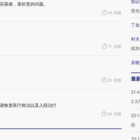
知识
买菜难，菜价贵的问题。
受伤
16
·
回复
丁金
村夫
11
·
回复
续加
吴晓
最
25
·
回复
21:
2.
请恢复医疗救治以及入院治疗
39
·
回复
20:
倍
20:1