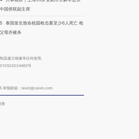
中国侨联副主席
45
泰国发生致命校园枪击案至少6人死亡 枪
父母亦被杀
复制及建立镜像等任何使用。
010502034662号
箱：laixin@caixin.com
链接