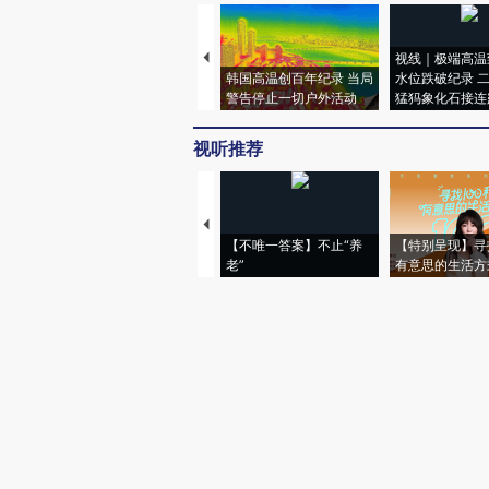
视线｜极端高温
韩国高温创百年纪录 当局
水位跌破纪录 
警告停止一切户外活动
猛犸象化石接连
视听推荐
【不唯一答案】不止“养
【特别呈现】寻
老”
有意思的生活方