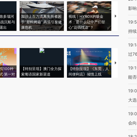
影响
致多瑙河
加沙上百万流离失所者困
视线｜HYROX的吸金
马航飞行员
19:5
二战沉船与
于“塑料烤箱” 高温引发健
术：是什么让中产们甘
粒摇头丸 尿
露出
康危机
心“花钱找虐”？
毒品
持续
19:1
过7
【推广】走
19:1
找100种
【特别呈现】澳门全力探
【特别呈现】《东莞，人
会，让数智科
式·第一对
索葡语国家新渠道
间便利店》倾情上线
业
能否
19:
大选
19:0
会向
18: