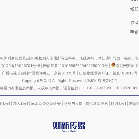
候任
17:
手祖
权为财新传媒及/或相关权利人专属所有或持有。未经许可，禁止进行转载、摘编、
京ICP备10026701号-8
|
网信算备110105862729401250013号
|
京公网安备 11
广播电视节目制作经营许可证：京第01015号
|
出版物经营许可证：第直100013号
Copyright 财新网 All Rights Reserved 版权所有 复制必究
害信息举报、未成年人举报、谣言信息）：010-85905050 13195200605 举报邮
于我们
|
加入我们
|
啄木鸟公益基金会
|
意见与反馈
|
提供新闻线索
|
联系我们
|
友情