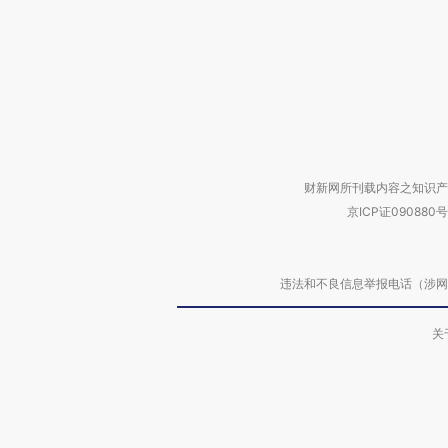
财新网所刊载内容之知识产
京ICP证090880号
违法和不良信息举报电话（涉网络暴力有
关