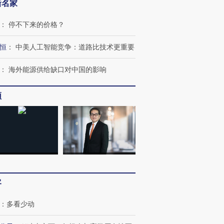
新名家
：
停不下来的价格？
恒
：
中美人工智能竞争：道路比技术更重要
：
海外能源供给缺口对中国的影响
频
客
：
多看少动