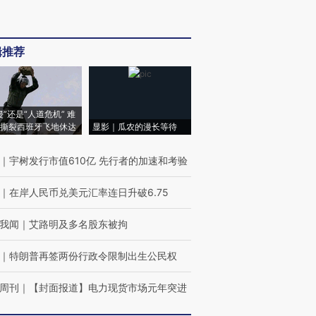
辑推荐
侵”还是“人道危机” 难
撕裂西班牙飞地休达
显影｜瓜农的漫长等待
｜
宇树发行市值610亿 先行者的加速和考验
｜
在岸人民币兑美元汇率连日升破6.75
我闻
｜
艾路明及多名股东被拘
｜
特朗普再签两份行政令限制出生公民权
周刊
｜
【封面报道】电力现货市场元年突进