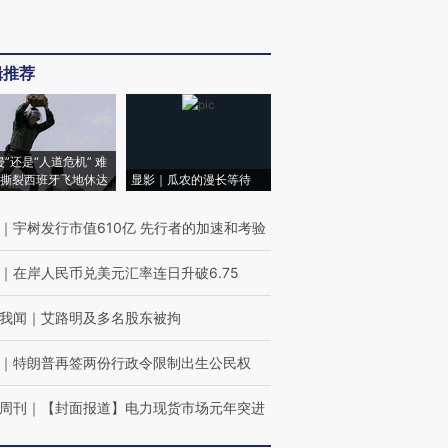
辑推荐
侵”还是“人道危机” 难
撕裂西班牙飞地休达
显影｜瓜农的漫长等待
｜
宇树发行市值610亿 先行者的加速和考验
｜
在岸人民币兑美元汇率连日升破6.75
我闻
｜
艾路明及多名股东被拘
｜
特朗普再签两份行政令限制出生公民权
周刊
｜
【封面报道】电力现货市场元年突进