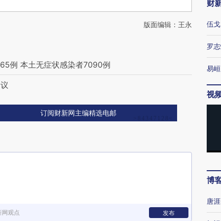
财
伍戈
版面编辑：王永
罗志
65例 本土无症状感染者7090例
易峘
会议
视
订阅财新网主编精选电邮
博
唐涯
新网观点
发布