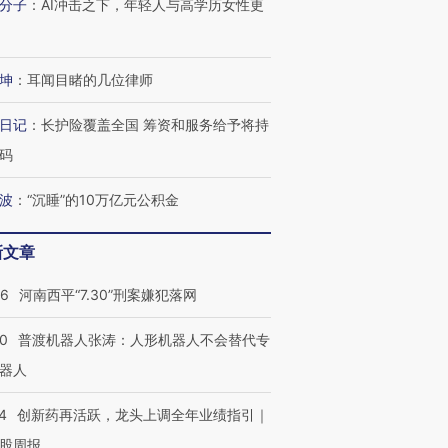
分子
：
AI冲击之下，年轻人与高学历女性更
坤
：
耳闻目睹的几位律师
日记
：
长护险覆盖全国 筹资和服务给予将持
码
”还是“人道危
湖北宜昌局部短时降雨
哈尔滨遭遇短时极端强降
波
：
“沉睡”的10万亿元公积金
撕裂西班牙
128毫米 紧急转移近
雨 3小时累计雨量超80毫
秘鲁纳斯
4000人
米
13人遇难
新文章
26
河南西平“7.30”刑案嫌犯落网
进第四届链博
【商旅对话】华住集团
00
普渡机器人张涛：人形机器人不会替代专
技“链”接产
【特别呈现】寻找100种
CFO：不靠规模取胜，华
【特别呈
器人
有意思的生活方式·第三对
住三大增长引擎是什么？
有意思的
4
创新药再活跃，龙头上调全年业绩指引｜
股周报