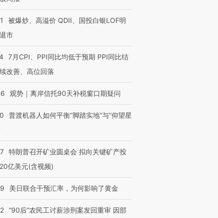
1
被爆炒、高溢价 QDII、国投白银LOF明
退市
4
7月CPI、PPI同比均低于预期 PPI同比结
续改善、高位回落
46
观势｜离岸信托90天补税窗口期疑问
00
普渡机器人如何平衡“脚踏实地”与“仰望星
？
57
特朗普召开矿业圆桌会 拟向关键矿产投
20亿美元(含视频)
09
美日联合干预汇率，为何影响了黄金
32
“90后”农民工讨薪涉刑案发回重审 因部