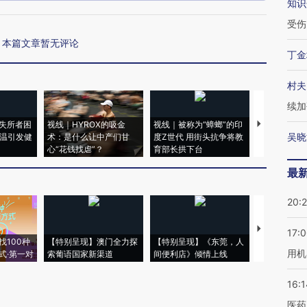
知识
受伤
本篇文章暂无评论
丁金
村夫
续加
失所者困
视线｜HYROX的吸金
视线｜被称为“蟑螂”的印
视线｜“入侵
吴晓
高温引发健
术：是什么让中产们甘
度Z世代 用街头抗争将教
机”？难民潮
心“花钱找虐”？
育部长拱下台
飞地休达
最
20:
【推广】走
17:
找100种
【特别呈现】澳门全力探
【特别呈现】《东莞，人
会，让数智科
用机
式·第一对
索葡语国家新渠道
间便利店》倾情上线
业
16:1
医药