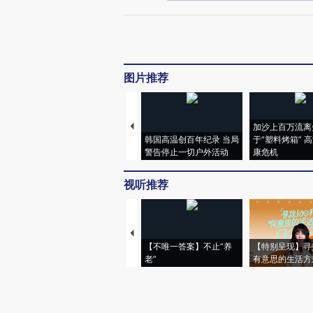
图片推荐
加沙上百万流离
韩国高温创百年纪录 当局
于“塑料烤箱” 
警告停止一切户外活动
康危机
视听推荐
【不唯一答案】不止“养
【特别呈现】寻
老”
有意思的生活方