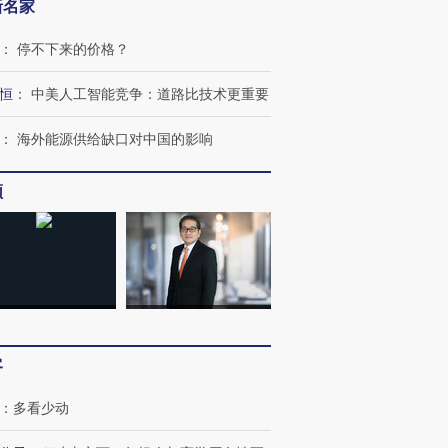
新名家
：
停不下来的价格？
恒
：
中美人工智能竞争：道路比技术更重要
：
海外能源供给缺口对中国的影响
频
客
：
多看少动