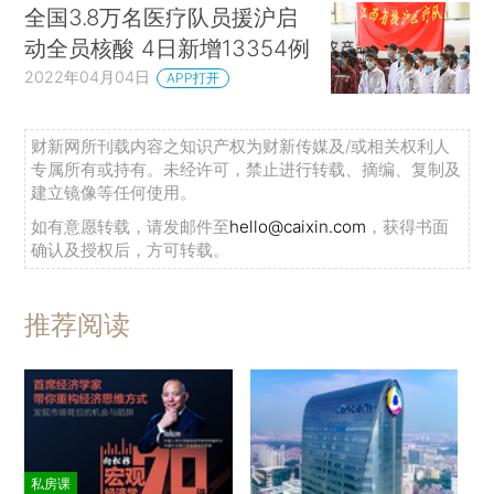
全国3.8万名医疗队员援沪启
动全员核酸 4日新增13354例
2022年04月04日
APP打开
财新网所刊载内容之知识产权为财新传媒及/或相关权利人
专属所有或持有。未经许可，禁止进行转载、摘编、复制及
建立镜像等任何使用。
如有意愿转载，请发邮件至
hello@caixin.com
，获得书面
确认及授权后，方可转载。
推荐阅读
私房课