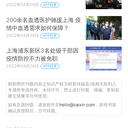
2022年04月09日
APP打开
200余名血透医护驰援上海 疫
情中血透需求如何保障？
2022年04月08日
APP打开
上海浦东新区3名处级干部因
疫情防控不力被免职
2022年04月08日
APP打开
财新网所刊载内容之知识产权为财新传媒及/或相关权利人
专属所有或持有。未经许可，禁止进行转载、摘编、复制及
建立镜像等任何使用。
如有意愿转载，请发邮件至
hello@caixin.com
，获得书面
确认及授权后，方可转载。