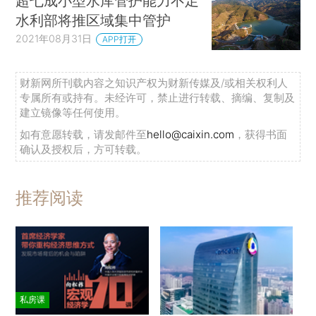
超七成小型水库管护能力不足
水利部将推区域集中管护
2021年08月31日
APP打开
财新网所刊载内容之知识产权为财新传媒及/或相关权利人
专属所有或持有。未经许可，禁止进行转载、摘编、复制及
建立镜像等任何使用。
如有意愿转载，请发邮件至
hello@caixin.com
，获得书面
确认及授权后，方可转载。
推荐阅读
私房课