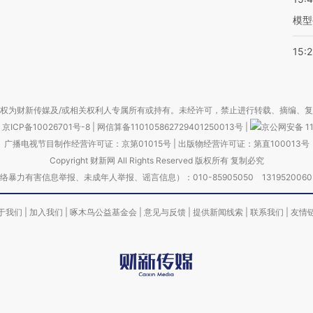
模型
15:2
权为财新传媒及/或相关权利人专属所有或持有。未经许可，禁止进行转载、摘编、
京ICP备10026701号-8
|
网信算备110105862729401250013号
|
京公网安备 11
广播电视节目制作经营许可证：京第01015号
|
出版物经营许可证：第直100013号
Copyright 财新网 All Rights Reserved 版权所有 复制必究
害信息举报、未成年人举报、谣言信息）：010-85905050 13195200605 举报邮
于我们
|
加入我们
|
啄木鸟公益基金会
|
意见与反馈
|
提供新闻线索
|
联系我们
|
友情