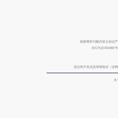
财新网所刊载内容之知识产
京ICP证090880号
违法和不良信息举报电话（涉网络暴力有
关