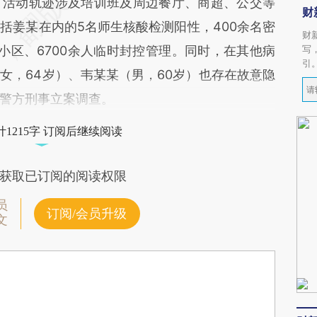
，活动轨迹涉及培训班及周边餐厅、商超、公交等
财
括姜某在内的5名师生核酸检测阳性，400余名密
财
小区、6700余人临时封控管理。同时，在其他病
写
引
女，64岁）、韦某某（男，60岁）也存在故意隐
警方刑事立案调查。
1215字 订阅后继续阅读
获取已订阅的阅读权限
员
订阅/会员升级
文