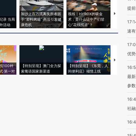
提前
加沙上百万流离失所者困
视线｜HYROX的吸金
马航飞行员
纪录 当局
于“塑料烤箱” 高温引发健
术：是什么让中产们甘
粒摇头丸 尿
17:1
外活动
康危机
心“花钱找虐”？
毒品
速有
17:
优势
【推广】走
找100种
【特别呈现】澳门全力探
【特别呈现】《东莞，人
会，让数智科
16:
式·第一对
索葡语国家新渠道
间便利店》倾情上线
业
最新
参数
16:
社融
16:
15: