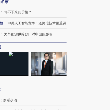
新名家
：
停不下来的价格？
恒
：
中美人工智能竞争：道路比技术更重要
：
海外能源供给缺口对中国的影响
频
客
：
多看少动