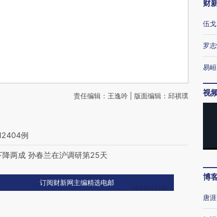
财
伍戈
罗志
易峘
视
责任编辑：王逸吟 | 版面编辑：邱祺璞
2404例
降两成 孙春兰在沪调研第25天
博
订阅财新网主编精选电邮
唐涯