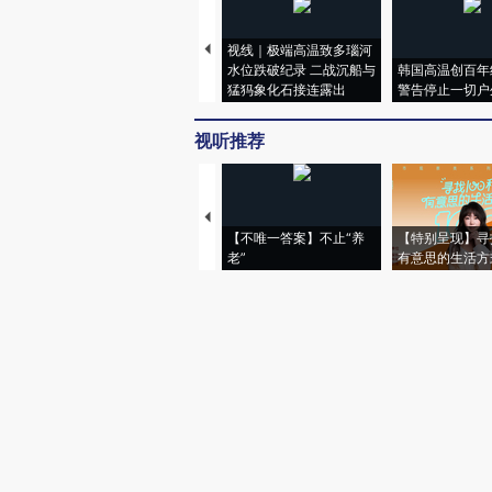
视线｜极端高温致多瑙河
水位跌破纪录 二战沉船与
韩国高温创百年
猛犸象化石接连露出
警告停止一切户
视听推荐
【不唯一答案】不止“养
【特别呈现】寻
老”
有意思的生活方