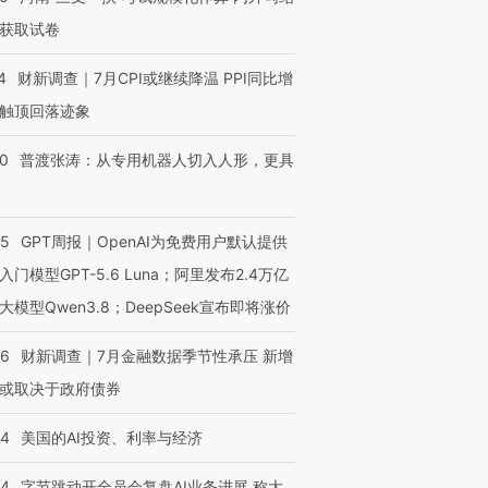
获取试卷
跨国走私7万
视线｜被称为“蟑螂”的印
视线｜“入侵”还是“人道危
检体内含3种
度Z世代 用街头抗争将教
机”？难民潮撕裂西班牙
秘鲁纳斯
4
财新调查｜7月CPI或继续降温 PPI同比增
育部长拱下台
飞地休达
13人遇难
触顶回落迹象
00
普渡张涛：从专用机器人切入人形，更具
进第四届链博
【商旅对话】华住集团
技“链”接产
【特别呈现】寻找100种
CFO：不靠规模取胜，华
【特别呈
55
GPT周报｜OpenAI为免费用户默认提供
有意思的生活方式·第三对
住三大增长引擎是什么？
有意思的
入门模型GPT-5.6 Luna；阿里发布2.4万亿
大模型Qwen3.8；DeepSeek宣布即将涨价
46
财新调查｜7月金融数据季节性承压 新增
或取决于政府债券
44
美国的AI投资、利率与经济
44
字节跳动开全员会复盘AI业务进展 称大