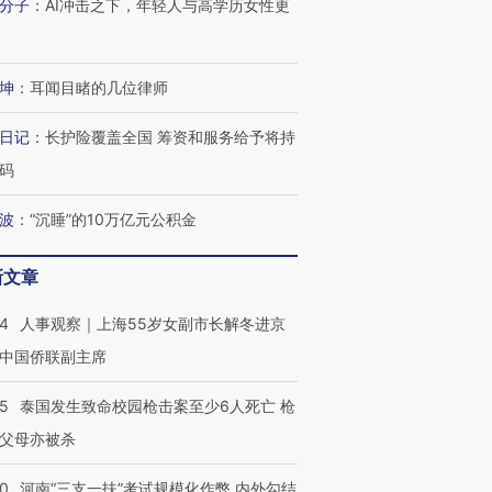
分子
：
AI冲击之下，年轻人与高学历女性更
坤
：
耳闻目睹的几位律师
日记
：
长护险覆盖全国 筹资和服务给予将持
码
波
：
“沉睡”的10万亿元公积金
新文章
24
人事观察｜上海55岁女副市长解冬进京
中国侨联副主席
45
泰国发生致命校园枪击案至少6人死亡 枪
父母亦被杀
40
河南“三支一扶”考试规模化作弊 内外勾结