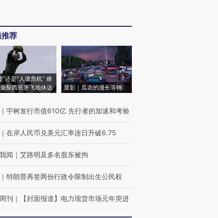
辑推荐
侵”还是“人道危机” 难
撕裂西班牙飞地休达
显影｜瓜农的漫长等待
｜
宇树发行市值610亿 先行者的加速和考验
｜
在岸人民币兑美元汇率连日升破6.75
我闻
｜
艾路明及多名股东被拘
｜
特朗普再签两份行政令限制出生公民权
周刊
｜
【封面报道】电力现货市场元年突进