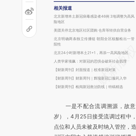
相关报道
北京新增本土新冠病毒感染者46例 3地调整为高风
险地区
美团关停北京地区社区团购 仓库等转供自营业务
北京明确两条独立传播链 朝阳全区核酸检出一管
阳性
北京24小时新增本土21+1，再添一高风险地区
人类学家项飙：对新冠的恐惧会破坏社会肌理
【财新周刊】封面报道｜校准新冠对策
【财新周刊】财新周刊｜辉瑞新冠口服药入华
【财新周刊】检阅新冠救治防线｜特稿精选
一是不配合流调溯源，故意瞒
岁），4月25日接受流调过程中
点位和人员未被及时纳入管控，造