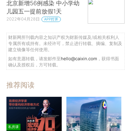
北京新增56例感染 中小学幼
儿园五一提前放假1天
2022年04月28日
APP打开
财新网所刊载内容之知识产权为财新传媒及/或相关权利人
专属所有或持有。未经许可，禁止进行转载、摘编、复制及
建立镜像等任何使用。
如有意愿转载，请发邮件至
hello@caixin.com
，获得书面
确认及授权后，方可转载。
推荐阅读
私房课