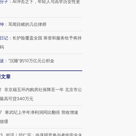
分子
：
AI冲击之下，年轻人与高学历女性更
坤
：
耳闻目睹的几位律师
日记
：
长护险覆盖全国 筹资和服务给予将持
跨国走私7万
视线｜被称为“蟑螂”的印
视线｜“入侵”还是“人道危
检体内含3种
度Z世代 用街头抗争将教
机”？难民潮撕裂西班牙
秘鲁纳斯
码
育部长拱下台
飞地休达
13人遇难
波
：
“沉睡”的10万亿元公积金
新文章
进第四届链博
【商旅对话】华住集团
2
非京籍五环内购房社保降至一年 北京市公
技“链”接产
【特别呈现】寻找100种
CFO：不靠规模取胜，华
【特别呈
有意思的生活方式·第三对
住三大增长引擎是什么？
有意思的
最高可贷340万元
7
寒武纪上半年净利润同比翻倍 营收增速
放缓
53
对话｜邱仁宗：临床研究参与者的安全永