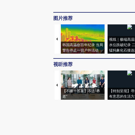
图片推荐
视线｜极端高温
韩国高温创百年纪录 当局
水位跌破纪录 
警告停止一切户外活动
猛犸象化石接连
视听推荐
【不唯一答案】不止“养
【特别呈现】寻
老”
有意思的生活方