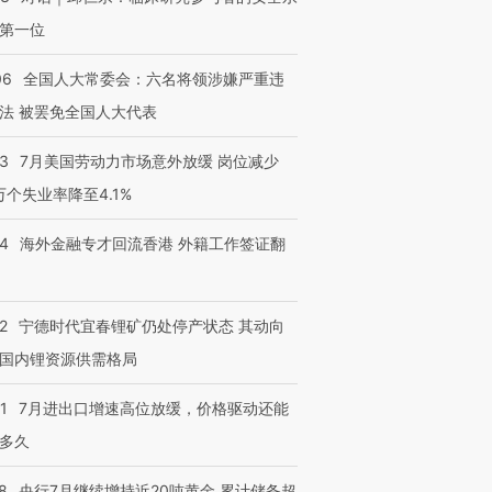
第一位
06
全国人大常委会：六名将领涉嫌严重违
法 被罢免全国人大代表
43
7月美国劳动力市场意外放缓 岗位减少
3万个失业率降至4.1%
14
海外金融专才回流香港 外籍工作签证翻
2
宁德时代宜春锂矿仍处停产状态 其动向
国内锂资源供需格局
1
7月进出口增速高位放缓，价格驱动还能
多久
8
央行7月继续增持近20吨黄金 累计储备超