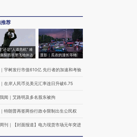
辑推荐
侵”还是“人道危机” 难
撕裂西班牙飞地休达
显影｜瓜农的漫长等待
｜
宇树发行市值610亿 先行者的加速和考验
｜
在岸人民币兑美元汇率连日升破6.75
我闻
｜
艾路明及多名股东被拘
｜
特朗普再签两份行政令限制出生公民权
周刊
｜
【封面报道】电力现货市场元年突进