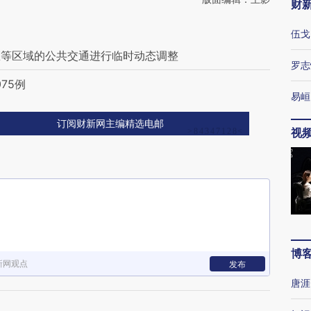
财
伍戈
区等区域的公共交通进行临时动态调整
罗志
75例
易峘
订阅财新网主编精选电邮
视
博
新网观点
发布
唐涯