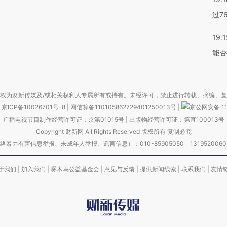
过7
19:1
能否
权为财新传媒及/或相关权利人专属所有或持有。未经许可，禁止进行转载、摘编、
京ICP备10026701号-8
|
网信算备110105862729401250013号
|
京公网安备 11
广播电视节目制作经营许可证：京第01015号
|
出版物经营许可证：第直100013号
Copyright 财新网 All Rights Reserved 版权所有 复制必究
害信息举报、未成年人举报、谣言信息）：010-85905050 13195200605 举报邮
于我们
|
加入我们
|
啄木鸟公益基金会
|
意见与反馈
|
提供新闻线索
|
联系我们
|
友情