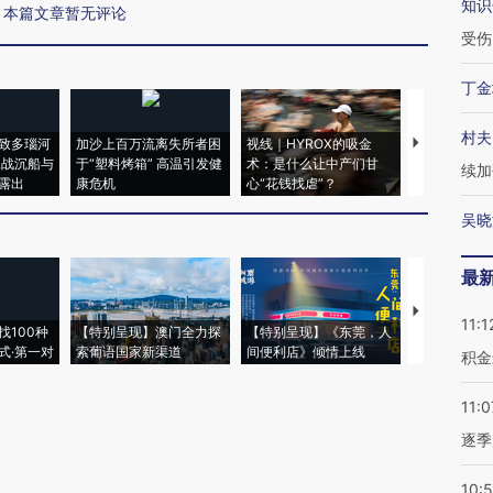
知识
本篇文章暂无评论
受伤
丁金
村夫
致多瑙河
加沙上百万流离失所者困
视线｜HYROX的吸金
马航飞行员
二战沉船与
于“塑料烤箱” 高温引发健
术：是什么让中产们甘
粒摇头丸 尿
续加
露出
康危机
心“花钱找虐”？
毒品
吴晓
最
【推广】走
11:1
找100种
【特别呈现】澳门全力探
【特别呈现】《东莞，人
会，让数智科
式·第一对
索葡语国家新渠道
间便利店》倾情上线
业
积金
11:0
逐季
10: