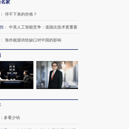
新名家
：
停不下来的价格？
恒
：
中美人工智能竞争：道路比技术更重要
：
海外能源供给缺口对中国的影响
频
客
：
多看少动