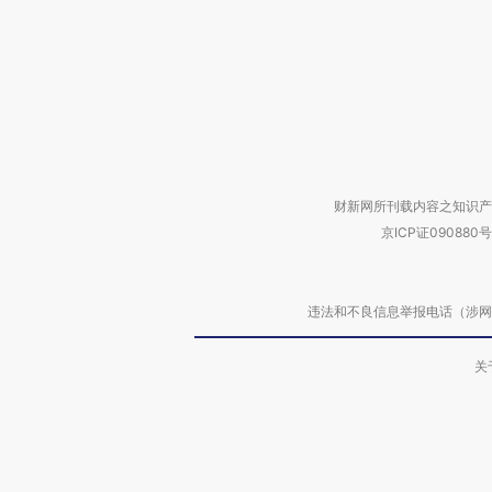
财新网所刊载内容之知识产
京ICP证090880号
违法和不良信息举报电话（涉网络暴力有
关