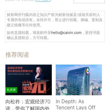
财新网所刊载内容之知识产权为财新传媒及/或相关权利人
专属所有或持有。未经许可，禁止进行转载、摘编、复制及
建立镜像等任何使用。
如有意愿转载，请发邮件至
hello@caixin.com
，获得书面
确认及授权后，方可转载。
推荐阅读
私房课
In Depth: As
向松祚：宏观经济70
Tencent Lays Off
讲，带你了解国内外