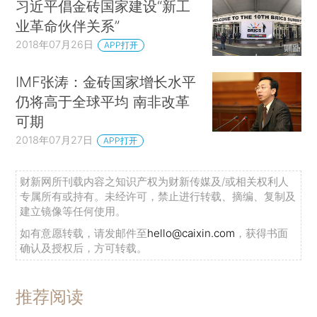
习近平倡金砖国家建设“新工
业革命伙伴关系”
2018年07月26日
APP打开
IMF张涛：金砖国家增长水平
仍将高于全球平均 南非改革
可期
2018年07月27日
APP打开
财新网所刊载内容之知识产权为财新传媒及/或相关权利人
专属所有或持有。未经许可，禁止进行转载、摘编、复制及
建立镜像等任何使用。
如有意愿转载，请发邮件至
hello@caixin.com
，获得书面
确认及授权后，方可转载。
推荐阅读