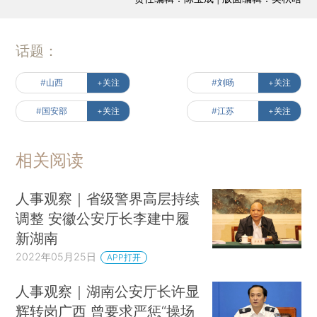
话题：
#山西
+关注
#刘旸
+关注
#国安部
+关注
#江苏
+关注
相关阅读
人事观察｜省级警界高层持续
调整 安徽公安厅长李建中履
新湖南
2022年05月25日
APP打开
人事观察｜湖南公安厅长许显
辉转岗广西 曾要求严惩“操场