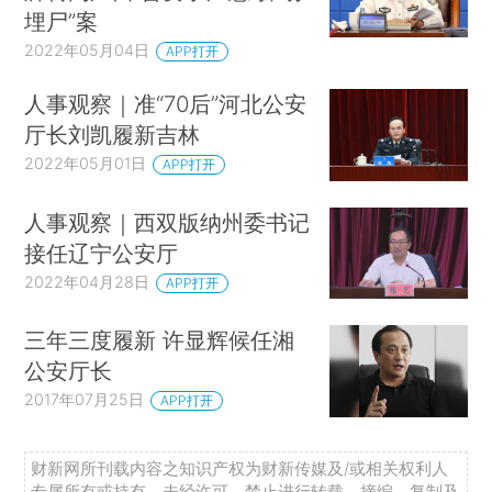
埋尸”案
2022年05月04日
APP打开
人事观察｜准“70后”河北公安
厅长刘凯履新吉林
2022年05月01日
APP打开
人事观察｜西双版纳州委书记
接任辽宁公安厅
2022年04月28日
APP打开
三年三度履新 许显辉候任湘
公安厅长
2017年07月25日
APP打开
财新网所刊载内容之知识产权为财新传媒及/或相关权利人
专属所有或持有。未经许可，禁止进行转载、摘编、复制及