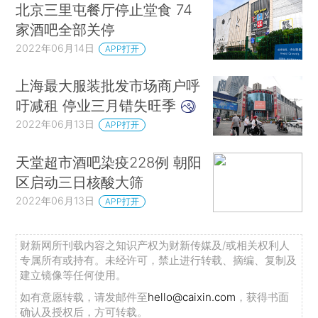
北京三里屯餐厅停止堂食 74
家酒吧全部关停
2022年06月14日
APP打开
上海最大服装批发市场商户呼
吁减租 停业三月错失旺季
2022年06月13日
APP打开
天堂超市酒吧染疫228例 朝阳
区启动三日核酸大筛
2022年06月13日
APP打开
财新网所刊载内容之知识产权为财新传媒及/或相关权利人
专属所有或持有。未经许可，禁止进行转载、摘编、复制及
建立镜像等任何使用。
如有意愿转载，请发邮件至
hello@caixin.com
，获得书面
确认及授权后，方可转载。