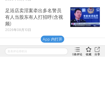
足浴店卖淫案牵出多名警员
有人当股东有人打招呼(含视
频)
2026年08月10日
App 内打开
财新移动
发表评论得积分
0
条评论
收藏
分享
财新
财新周刊
Caixin
登录
网页版
订阅电邮
|
|
Copyright 财新网 All Rights Reserved