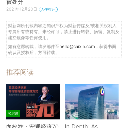
被处分
2021年12月20日
APP打开
财新网所刊载内容之知识产权为财新传媒及/或相关权利人
专属所有或持有。未经许可，禁止进行转载、摘编、复制及
建立镜像等任何使用。
如有意愿转载，请发邮件至
hello@caixin.com
，获得书面
确认及授权后，方可转载。
推荐阅读
私房课
In Depth: As
向松祚：宏观经济70