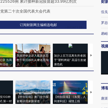
5526例 累计接种新冠疫苗超33.99亿剂次
财
产党第二十次全国代表大会代表
伍戈
罗志
订阅财新网主编精选电邮
易峘
视
西班牙休达进入紧急状态
加沙上百万流离失所者困
视线｜HYR
纪录 当局
数千非法移民从摩洛哥闯
于“塑料烤箱” 高温引发健
术：是什么
外活动
入
康危机
心“花钱找虐
博
【推广】走
找100种
【特别呈现】澳门全力探
【特别呈现】《东莞，人
会，让数智科
唐涯
式·第一对
索葡语国家新渠道
间便利店》倾情上线
业