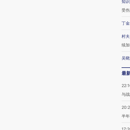
知识
受伤
丁金
村夫
续加
吴晓
最
22:1
与战
20:
半年
17:2