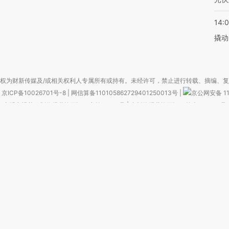
14:
撬动
权为财新传媒及/或相关权利人专属所有或持有。未经许可，禁止进行转载、摘编、
京ICP备10026701号-8
|
网信算备110105862729401250013号
|
京公网安备 11
广播电视节目制作经营许可证：京第01015号
|
出版物经营许可证：第直100013号
Copyright 财新网 All Rights Reserved 版权所有 复制必究
害信息举报、未成年人举报、谣言信息）：010-85905050 13195200605 举报邮
于我们
|
加入我们
|
啄木鸟公益基金会
|
意见与反馈
|
提供新闻线索
|
联系我们
|
友情