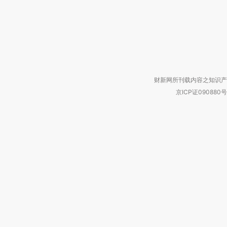
财新网所刊载内容之知识产
京ICP证090880号
违法和不良信息举报电话（涉网络暴力有
关