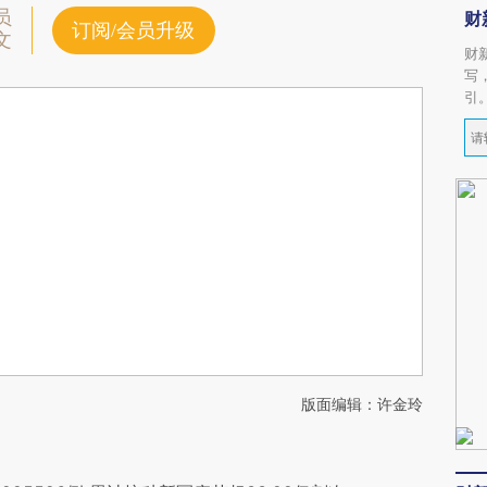
员
财
订阅/会员升级
文
财
写
引
版面编辑：许金玲