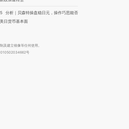
05
分析｜贝森特操盘稳日元，操作巧思能否
美日货币基本面
复制及建立镜像等任何使用。
010502034662号
箱：laixin@caixin.com
链接