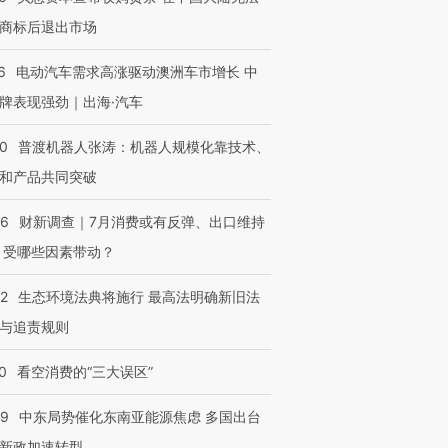
商标后退出市场
6
电动汽车需求高涨驱动澳洲车市增长 中
牌表现强劲｜出海·汽车
00
普渡机器人张涛：机器人规模化靠技术、
和产品共同突破
56
财新调查｜7月消费或有反弹、出口维持
 受哪些因素带动？
42
生态环境法典将施行 最高法明确新旧法
与追责规则
0
看空消费的“三大误区”
59
中东局势催化东南亚能源焦虑 多国出台
新政加速转型