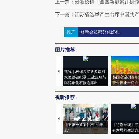
上一篇：最新疫情：全国新冠累计确诊22
下一篇：江苏省选举产生出席中国共
推广
财新会员积分兑好礼
图片推荐
视线｜极端高温致多瑙河
水位跌破纪录 二战沉船与
韩国高温创百年
猛犸象化石接连露出
警告停止一切户
视听推荐
【不唯一答案】不止“养
【特别呈现】寻
老”
有意思的生活方