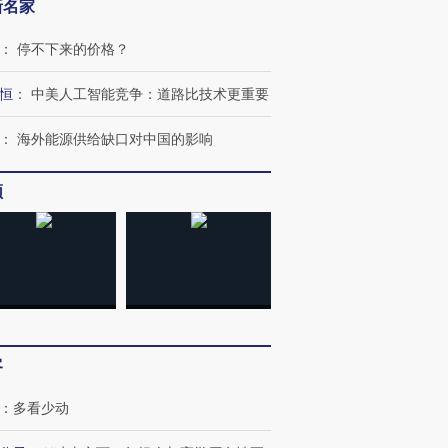
新名家
：
停不下来的价格？
恒
：
中美人工智能竞争：道路比技术更重要
：
海外能源供给缺口对中国的影响
频
OX的吸金
马航飞行员跨国走私7万
视线｜被称为“蟑螂”的印
让中产们甘
粒摇头丸 尿检体内含3种
度Z世代 用街头抗争将教
秘鲁纳斯
”？
毒品
育部长拱下台
13人遇难
客
进第四届链博
【商旅对话】华住集团
技“链”接产
【特别呈现】寻找100种
CFO：不靠规模取胜，华
【特别呈
：
多看少动
有意思的生活方式·第三对
住三大增长引擎是什么？
有意思的