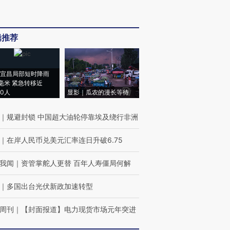
辑推荐
宜昌局部短时降雨
8毫米 紧急转移近
00人
显影｜瓜农的漫长等待
｜
规避封锁 中国超大油轮停靠埃及绕行非洲
｜
在岸人民币兑美元汇率连日升破6.75
我闻
｜
资管掌舵人更替 百年人寿僵局何解
｜
多国出台光伏新政加速转型
周刊
｜
【封面报道】电力现货市场元年突进