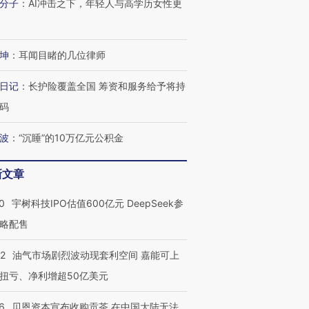
分子
：
AI冲击之下，年轻人与高学历女性更
坤
：
耳闻目睹的几位律师
日记
：
长护险覆盖全国 筹资和服务给予将持
码
波
：
“沉睡”的10万亿元公积金
新文章
0
宇树科技IPO估值600亿元 DeepSeek参
略配售
22
油气市场剧烈波动现套利空间 嘉能可上
扭亏、净利增超50亿美元
6
贝恩资本宣布收购贡茶 在中国大陆无法