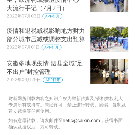
大流行手记（7月2日）
2022年07月03日
APP打开
疫情和退税减税影响地方财力
部分城市压减或调整支出预算
2022年07月01日
APP打开
安徽多地现疫情 泗县全域“足
不出户”封控管理
2022年06月29日
APP打开
财新网所刊载内容之知识产权为财新传媒及/或相关权利人
专属所有或持有。未经许可，禁止进行转载、摘编、复制及
建立镜像等任何使用。
如有意愿转载，请发邮件至
hello@caixin.com
，获得书面
确认及授权后，方可转载。