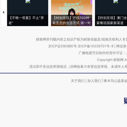
【不唯一答案】不止“养
【特别呈现】寻找100种
【特别呈现】澳门全
老”
有意思的生活方式·第一对
索葡语国家新渠道
财新网所刊载内容之知识产权为财新传媒及/或相关权利人专
京ICP证090880号
京ICP备10026701号-8
|
网信算备
广播电视节目制作经营许可证：京
Copyright 财新网 
违法和不良信息举报电话（涉网络暴力有害信息举报、未成年人举报、谣言信息）
关于我们
|
加入我们
|
啄木鸟公益基